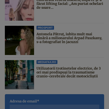
făcut lifting facial: „Am purtat ochelari
de soare...
PROSPORT
Antonela Pătruț, iubita mult mai
tânără a milionarului Arpad Paszkany,
s-a fotografiat în jacuzzi
MEDIAFAX.RO
Utilizatorii trotinetelor electrice, de 3
ori mai predispuși la traumatisme
cranio-cerebrale decât motocicliștii
Adresa de email*