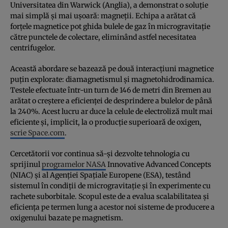
Universitatea din Warwick (Anglia), a demonstrat o soluție
mai simplă și mai ușoară: magneții. Echipa a arătat că
forțele magnetice pot ghida bulele de gaz în microgravitație
către punctele de colectare, eliminând astfel necesitatea
centrifugelor.
Această abordare se bazează pe două interacțiuni magnetice
puțin explorate: diamagnetismul și magnetohidrodinamica.
Testele efectuate într-un turn de 146 de metri din Bremen au
arătat o creștere a eficienței de desprindere a bulelor de până
la 240%. Acest lucru ar duce la celule de electroliză mult mai
eficiente și, implicit, la o producție superioară de oxigen,
scrie Space.com
.
Cercetătorii vor continua să-și dezvolte tehnologia cu
sprijinul
programelor NASA
Innovative Advanced Concepts
(NIAC) și al Agenției Spațiale Europene (ESA), testând
sistemul în condiții de microgravitație și în experimente cu
rachete suborbitale. Scopul este de a evalua scalabilitatea și
eficiența pe termen lung a acestor noi sisteme de producere a
oxigenului bazate pe magnetism.