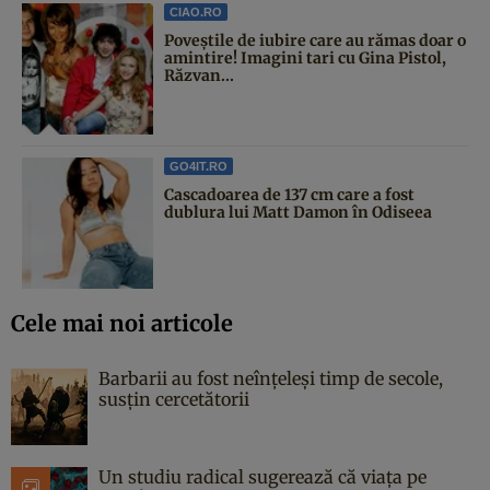
CIAO.RO
Poveştile de iubire care au rămas doar o
amintire! Imagini tari cu Gina Pistol,
Răzvan...
GO4IT.RO
Cascadoarea de 137 cm care a fost
dublura lui Matt Damon în Odiseea
Cele mai noi articole
Barbarii au fost neînțeleși timp de secole,
susțin cercetătorii
Un studiu radical sugerează că viața pe