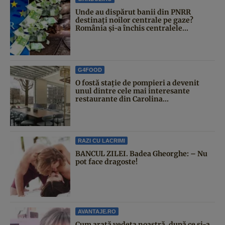
Unde au dispărut banii din PNRR
destinați noilor centrale pe gaze?
România și-a închis centralele...
G4FOOD
O fostă stație de pompieri a devenit
unul dintre cele mai interesante
restaurante din Carolina...
RAZI CU LACRIMI
BANCUL ZILEI. Badea Gheorghe: – Nu
pot face dragoste!
AVANTAJE.RO
Cum arată vedeta noastră, după ce și-a