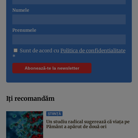
Numele
Prenumele
Sunt de acord cu
Politica de confidentialitate
*
Iți recomandăm
ȘTIINȚĂ
Un studiu radical sugerează că viața pe
Pământ a apărut de două ori