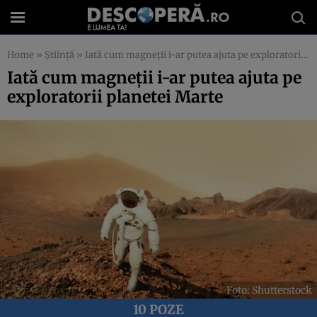
Home
»
Știință
»
Iată cum magneții i-ar putea ajuta pe exploratorii planetei Marte
Iată cum magneții i-ar putea ajuta pe
exploratorii planetei Marte
Foto: Shutterstock
10 POZE