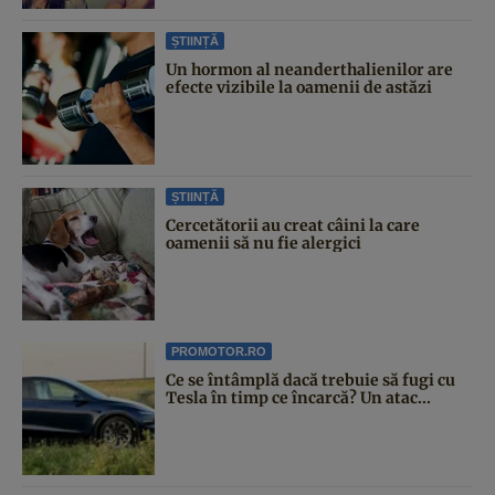
ȘTIINȚĂ
Un hormon al neanderthalienilor are
efecte vizibile la oamenii de astăzi
ȘTIINȚĂ
Cercetătorii au creat câini la care
oamenii să nu fie alergici
PROMOTOR.RO
Ce se întâmplă dacă trebuie să fugi cu
Tesla în timp ce încarcă? Un atac...