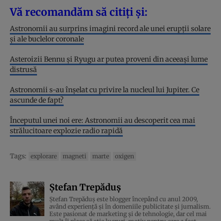
Vă recomandăm să citiți și:
Astronomii au surprins imagini record ale unei erupții solare
și ale buclelor coronale
Asteroizii Bennu și Ryugu ar putea proveni din aceeași lume
distrusă
Astronomii s-au înșelat cu privire la nucleul lui Jupiter. Ce
ascunde de fapt?
Începutul unei noi ere: Astronomii au descoperit cea mai
strălucitoare explozie radio rapidă
Tags:
explorare
magneti
marte
oxigen
Ștefan Trepăduș
Ștefan Trepăduș este blogger începând cu anul 2009,
având experiență și în domeniile publicitate și jurnalism.
Este pasionat de marketing și de tehnologie, dar cel mai