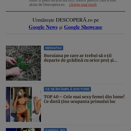
mult îi place să știe lucruri, motiv pentru care a fost
atras de Descopera.ro.
citește mai mult
Urmărește DESCOPERĂ.ro pe
Google News
Google Showcase
și
MEDIAFAX
Buruiana pe care ar trebui să o ții
departe de grădină cu orice preț și...
CE SE ÎNTÂMPLĂ DOCTORE
TOP 40 – Cele mai sexy femei din lume!
Ce dietă ține ocupanta primului loc
GANDUL.RO