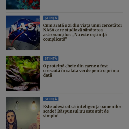
ȘTIINȚĂ
Cum arată o zi din viața unui cercetător
NASA care studiază sănătatea
astronauților: „Nu este o știință
complicată”
ȘTIINȚĂ
O proteină cheie din carne a fost
crescută în salata verde pentru prima
dată
ȘTIINȚĂ
Este adevărat că inteligența oamenilor
scade? Răspunsul nu este atât de
simplu!