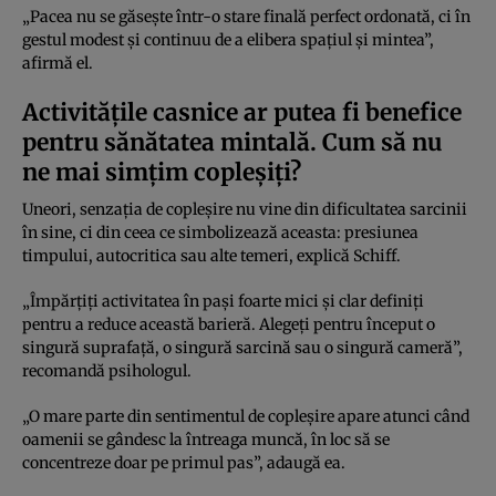
„Pacea nu se găsește într-o stare finală perfect ordonată, ci în
gestul modest și continuu de a elibera spațiul și mintea”,
afirmă el.
Activitățile casnice ar putea fi benefice
pentru sănătatea mintală. Cum să nu
ne mai simțim copleșiți?
Uneori, senzația de copleșire nu vine din dificultatea sarcinii
în sine, ci din ceea ce simbolizează aceasta: presiunea
timpului, autocritica sau alte temeri, explică Schiff.
„Împărțiți activitatea în pași foarte mici și clar definiți
pentru a reduce această barieră. Alegeți pentru început o
singură suprafață, o singură sarcină sau o singură cameră”,
recomandă psihologul.
„O mare parte din sentimentul de copleșire apare atunci când
oamenii se gândesc la întreaga muncă, în loc să se
concentreze doar pe primul pas”, adaugă ea.