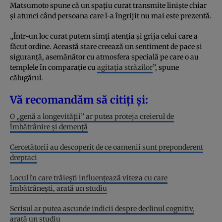
Matsumoto spune că un spațiu curat transmite liniște chiar
și atunci când persoana care l-a îngrijit nu mai este prezentă.
„Într-un loc curat putem simți atenția și grija celui care a
făcut ordine. Această stare creează un sentiment de pace și
siguranță, asemănător cu atmosfera specială pe care o au
templele în comparație cu
agitația străzilor
”, spune
călugărul.
Vă recomandăm să citiți și:
O „genă a longevității” ar putea proteja creierul de
îmbătrânire și demență
Cercetătorii au descoperit de ce oamenii sunt preponderent
dreptaci
Locul în care trăiești influențează viteza cu care
îmbătrânești, arată un studiu
Scrisul ar putea ascunde indicii despre declinul cognitiv,
arată un studiu