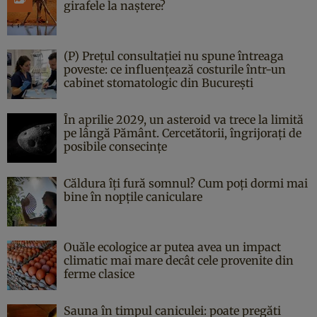
girafele la naștere?
(P) Prețul consultației nu spune întreaga
poveste: ce influențează costurile într-un
cabinet stomatologic din București
În aprilie 2029, un asteroid va trece la limită
pe lângă Pământ. Cercetătorii, îngrijorați de
posibile consecințe
Căldura îți fură somnul? Cum poți dormi mai
bine în nopțile caniculare
Ouăle ecologice ar putea avea un impact
climatic mai mare decât cele provenite din
ferme clasice
Sauna în timpul caniculei: poate pregăti