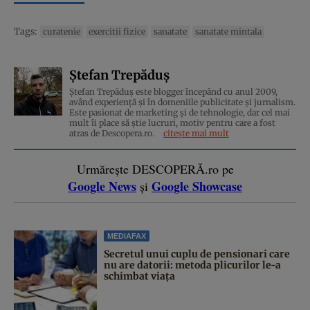
Tags:
curatenie
exercitii fizice
sanatate
sanatate mintala
Ștefan Trepăduș
Ștefan Trepăduș este blogger începând cu anul 2009,
având experiență și în domeniile publicitate și jurnalism.
Este pasionat de marketing și de tehnologie, dar cel mai
mult îi place să știe lucruri, motiv pentru care a fost
atras de Descopera.ro.
citește mai mult
Urmărește DESCOPERĂ.ro pe
Google News
Google Showcase
și
MEDIAFAX
Secretul unui cuplu de pensionari care
nu are datorii: metoda plicurilor le-a
schimbat viața