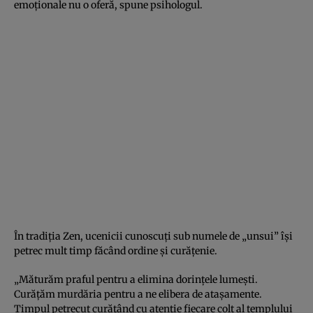
emoționale nu o oferă, spune psihologul.
În tradiția Zen, ucenicii cunoscuți sub numele de „unsui” își
petrec mult timp făcând ordine și curățenie.
„Măturăm praful pentru a elimina dorințele lumești.
Curățăm murdăria pentru a ne elibera de atașamente.
Timpul petrecut curățând cu atenție fiecare colț al templului