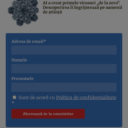
AI a creat primele virusuri „de la zero”.
Descoperirea îi îngrijorează pe oamenii
de știință
Adresa de email*
Numele
Prenumele
Sunt de acord cu
Politica de confidentialitate
*