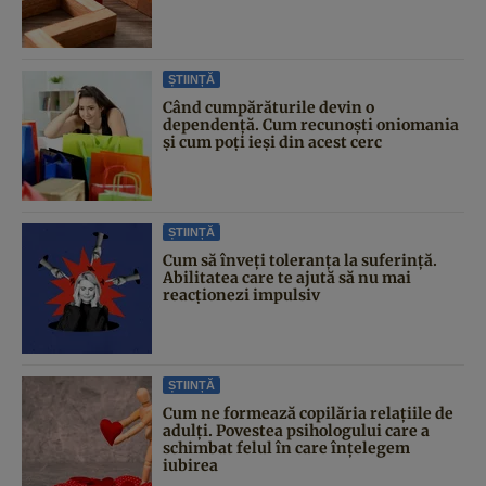
ȘTIINȚĂ
Când cumpărăturile devin o
dependență. Cum recunoști oniomania
și cum poți ieși din acest cerc
ȘTIINȚĂ
Cum să înveți toleranța la suferință.
Abilitatea care te ajută să nu mai
reacționezi impulsiv
ȘTIINȚĂ
Cum ne formează copilăria relațiile de
adulți. Povestea psihologului care a
schimbat felul în care înțelegem
iubirea