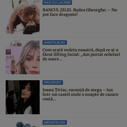
RAZI CU LACRIMI
BANCUL ZILEI. Badea Gheorghe: – Nu
pot face dragoste!
AVANTAJE.RO
Cum arată vedeta noastră, după ce și-a
făcut lifting facial: „Am purtat ochelari
de soare...
PROSPORT
Ioana Țiriac, vacanță de mega – lux
într-un castel unde o noapte de cazare
costă...
MEDIAFAX.RO