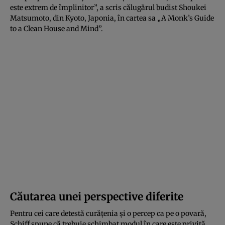
este extrem de împlinitor”, a scris călugărul budist Shoukei
Matsumoto, din Kyoto, Japonia, în cartea sa „A Monk’s Guide
to a Clean House and Mind”.
Căutarea unei perspective diferite
Pentru cei care detestă curățenia și o percep ca pe o povară,
Schiff spune că trebuie schimbat modul în care este privită