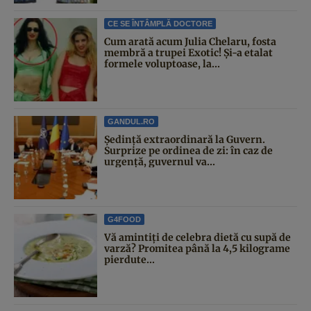
CE SE ÎNTÂMPLĂ DOCTORE
Cum arată acum Julia Chelaru, fosta
membră a trupei Exotic! Și-a etalat
formele voluptoase, la...
GANDUL.RO
Şedinţă extraordinară la Guvern.
Surprize pe ordinea de zi: în caz de
urgență, guvernul va...
G4FOOD
Vă amintiți de celebra dietă cu supă de
varză? Promitea până la 4,5 kilograme
pierdute...