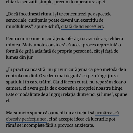
chiar la senzații simple, precum temperatura apei.
„Dacă încetinești ritmul și te concentrezi pe aspectele
senzoriale, curățenia poate deveni un exercițiu de
mindfulness”, spune Schiff,
citată de ScienceAlert
.
Pentru unii oameni, curățenia oferă și ocazia de a-și elibera
mintea. Matsumoto consideră că acest proces reprezintă o
formă de grijă atât față de propria persoană, cât și față de
lumea din jur.
„În practica noastră, nu privim curățenia ca pe o metodă de a
controla mediul. O vedem mai degrabă ca pe o ‘îngrijire a
spațiului în care trăim’. Când facem curat, nu reparăm doar o
cameră, ci avem grijă de o extensie a propriei noastre ființe.
Este o modalitate de a îngriji relația dintre noi și lume”, spune
el.
Matsumoto spune că oamenii nu ar trebui să
urmărească
obsesiv perfecțiunea
, ci să accepte ideea că lucrurile pot
rămâne incomplete fără a provoca anxietate.