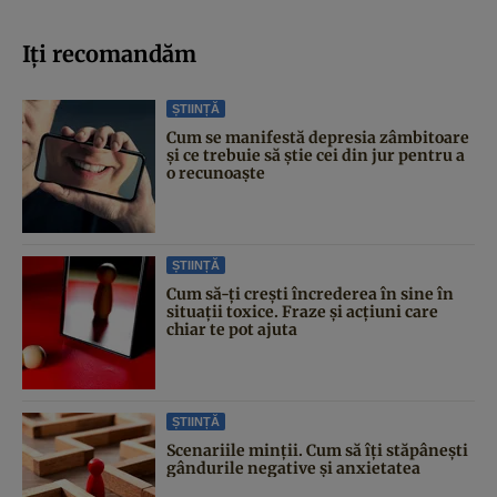
Iți recomandăm
ȘTIINȚĂ
Cum se manifestă depresia zâmbitoare
și ce trebuie să știe cei din jur pentru a
o recunoaște
ȘTIINȚĂ
Cum să-ți crești încrederea în sine în
situații toxice. Fraze și acțiuni care
chiar te pot ajuta
ȘTIINȚĂ
Scenariile minții. Cum să îți stăpânești
gândurile negative și anxietatea