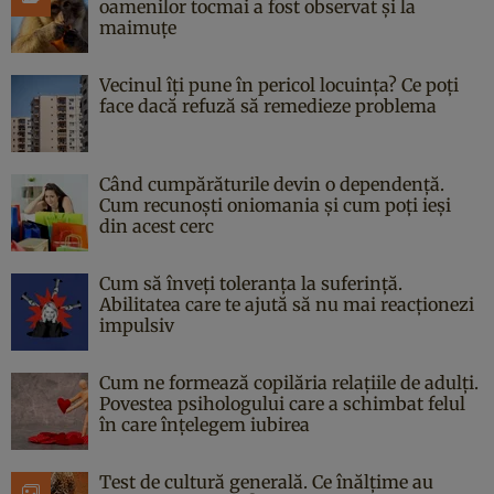
oamenilor tocmai a fost observat și la
maimuțe
Vecinul îți pune în pericol locuința? Ce poți
face dacă refuză să remedieze problema
Când cumpărăturile devin o dependență.
Cum recunoști oniomania și cum poți ieși
din acest cerc
Cum să înveți toleranța la suferință.
Abilitatea care te ajută să nu mai reacționezi
impulsiv
Cum ne formează copilăria relațiile de adulți.
Povestea psihologului care a schimbat felul
în care înțelegem iubirea
Test de cultură generală. Ce înălțime au