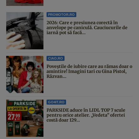
PROMOTOR.RO
2026: Care e presiunea corectă în
anvelope pe caniculă. Cauciucurile de
iarnă pot să facă...
CIAO.RO
Poveştile de iubire care au rămas doar o
amintire! Imagini tari cu Gina Pistol,
Răzvan...
GO4IT.RO
PARKSIDE aduce în LIDL TOP 7 scule
pentru orice atelier. „Vedeta” ofertei
costă doar 129...