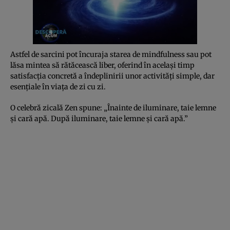
Astfel de sarcini pot încuraja starea de mindfulness sau pot
lăsa mintea să rătăcească liber, oferind în același timp
satisfacția concretă a îndeplinirii unor activități simple, dar
esențiale în viața de zi cu zi.
O celebră zicală Zen spune: „Înainte de iluminare, taie lemne
și cară apă. După iluminare, taie lemne și cară apă.”