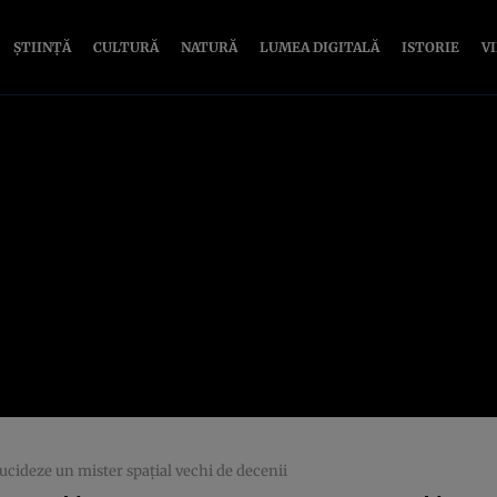
ȘTIINȚĂ
CULTURĂ
NATURĂ
LUMEA DIGITALĂ
ISTORIE
V
lucideze un mister spațial vechi de decenii