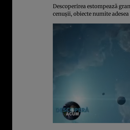
Descoperirea estompează graniț
cenușii, obiecte numite adesea „