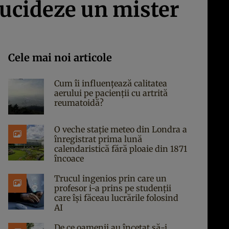
elucideze un mister
Cele mai noi articole
Cum îi influențează calitatea
aerului pe pacienții cu artrită
reumatoidă?
O veche stație meteo din Londra a
înregistrat prima lună
calendaristică fără ploaie din 1871
încoace
Trucul ingenios prin care un
profesor i-a prins pe studenții
care își făceau lucrările folosind
AI
De ce oamenii au încetat să-i