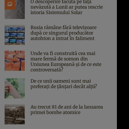
O descoperire făcută pe fața
nevăzută a Lunii ar putea rescrie
istoria Sistemului Solar
Rusia rămâne fără televizoare
după ce singurul producător
autohton a intrat în faliment
Unde va fi construită cea mai
mare fermă de somon din
Uniunea Europeană și de ce este
controversată?
De ce unii oameni sunt mai
preferați de țânțari decât alții?
Au trecut 81 de ani de la lansarea
primei bombe atomice