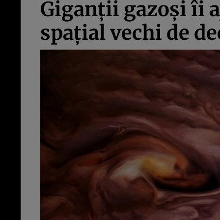
Giganții gazoși îi
spațial vechi de de