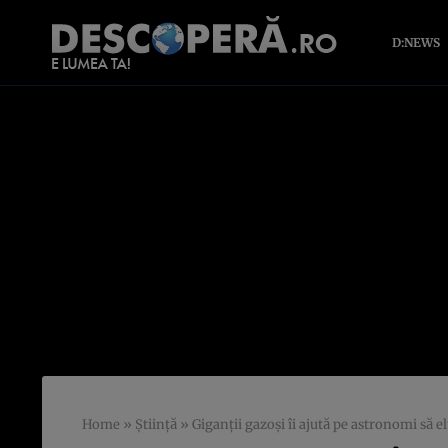
D:NEWS
Home
»
Știință
»
Giganții gazoși îi ajută pe astronomi să e