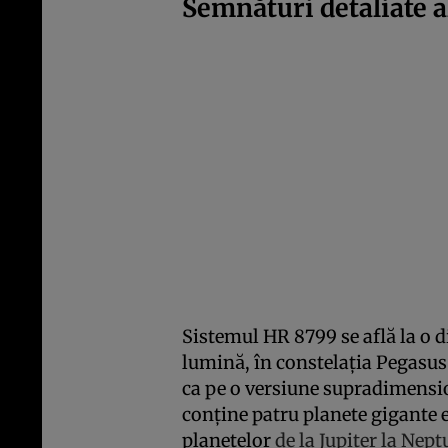
Semnături detaliate a
Sistemul HR 8799 se află la o d
lumină, în constelația Pegasus
ca pe o versiune supradimensio
conține patru planete gigante e
planetelor
de la Jupiter la Nept