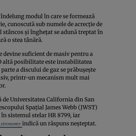
t îndelung modul în care se formează
rie, cunoscută sub numele de acrecție de
 stâncos și înghețat se adună treptat în
ră o stea tânără.
re devine suficient de masiv pentru a
 altă posibilitate este instabilitatea
 parte a discului de gaz se prăbușește
asiv, printr-un mecanism mult mai
or.
ă de Universitatea California din San
elescopului Spațial James Webb (JWST)
 în sistemul stelar HR 8799, iar
Astronomy
indică un răspuns neșteptat.