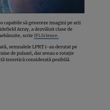
o capabile să genereze imagini pe arii
efield Array, a dezvăluit clase de
nebănuite, scrie
IFLScience.
dată, semnalele LPRT i-au derutat pe
mise de pulsari, dar aveau o rotație
ită teoretică considerată posibilă.