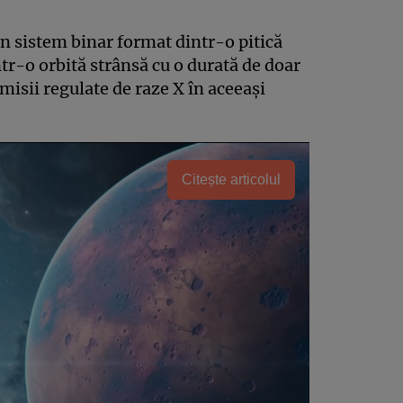
n sistem binar format dintr-o pitică
într-o orbită strânsă cu o durată de doar
misii regulate de raze X în aceeași
Citește articolul