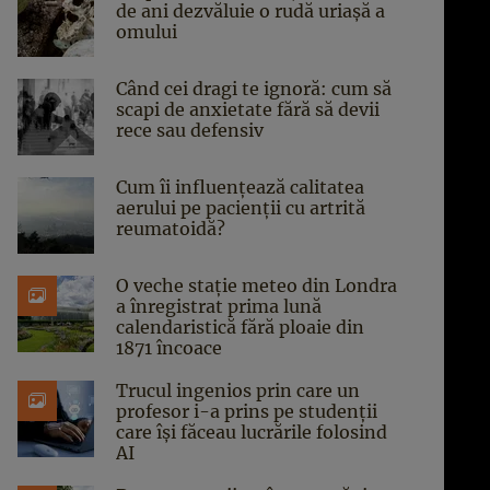
de ani dezvăluie o rudă uriașă a
omului
Când cei dragi te ignoră: cum să
scapi de anxietate fără să devii
rece sau defensiv
Cum îi influențează calitatea
aerului pe pacienții cu artrită
reumatoidă?
O veche stație meteo din Londra
a înregistrat prima lună
calendaristică fără ploaie din
1871 încoace
Trucul ingenios prin care un
profesor i-a prins pe studenții
care își făceau lucrările folosind
AI