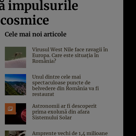
ă impulsurile
e cosmice
Cele mai noi articole
Virusul West Nile face ravagii în
Europa. Care este situația în
România?
Unul dintre cele mai
spectaculoase puncte de
belvedere din România va fi
restaurat
Astronomii ar fi descoperit
prima exolună din afara
Sistemului Solar
Amprente vechi de 1,4 milioane