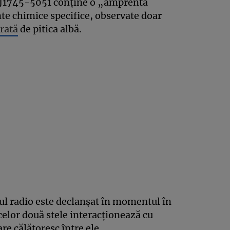
 J1745-5051 conține o „amprentă
te chimice specifice, observate doar
rată
de pitica albă.
ul radio este declanșat în momentul în
elor două stele interacționează cu
are călătoresc între ele.