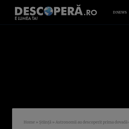
D:NEWS
Home
»
Știință
»
Astronomii au descoperit prima dovadă c