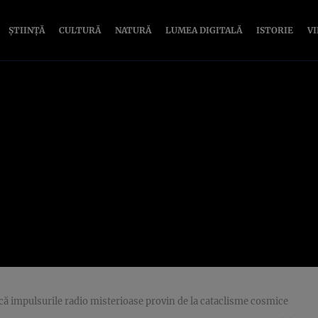
ȘTIINȚĂ
CULTURĂ
NATURĂ
LUMEA DIGITALĂ
ISTORIE
V
ă impulsurile radio misterioase provin de la cataclisme cosmice