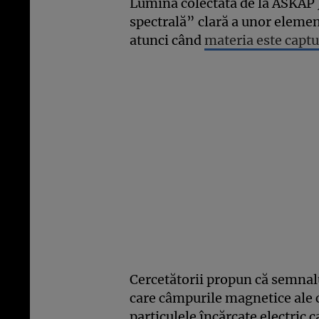
Lumina colectată de la ASKAP
spectrală” clară a unor elemen
atunci când
materia este captu
Cercetătorii propun că semnal
care câmpurile magnetice ale c
particulele încărcate electric c