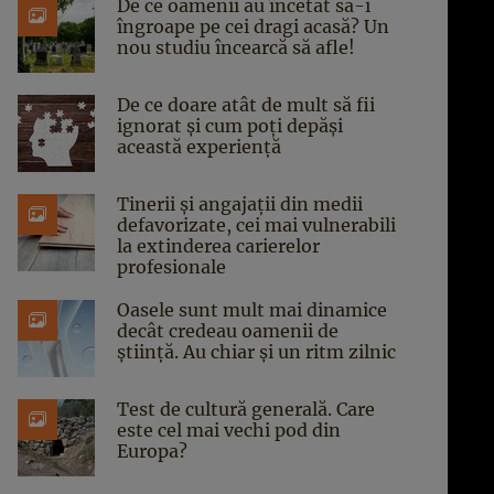
De ce oamenii au încetat să-i
îngroape pe cei dragi acasă? Un
nou studiu încearcă să afle!
De ce doare atât de mult să fii
ignorat și cum poți depăși
această experiență
Tinerii și angajații din medii
defavorizate, cei mai vulnerabili
la extinderea carierelor
profesionale
Oasele sunt mult mai dinamice
decât credeau oamenii de
știință. Au chiar și un ritm zilnic
Test de cultură generală. Care
este cel mai vechi pod din
Europa?