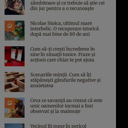
zâmbitoare și ce trebuie să știe cei
din jur pentru a o recunoaște
Nicolae Stoica, ultimul mare
interbelic. O recuperare istorică
după mai bine de 80 de ani
Cum să-ți crești încrederea în
sine în situații toxice. Fraze și
acțiuni care chiar te pot ajuta
Scenariile minții. Cum să îți
stăpânești gândurile negative și
anxietatea
Ceva ce savanții au crezut că este
unic oamenilor tocmai a fost
observat și la maimuțe
Vecinul îți pune în pericol