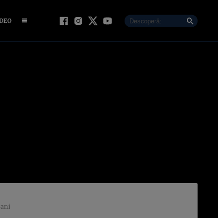
IDEO
 ani