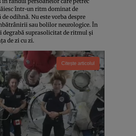
s în rândul persoanelor care petrec
trăiesc într-un ritm dominat de
să de odihnă. Nu este vorba despre
bătrânirii sau bolilor neurologice. În
i degrabă suprasolicitat de ritmul și
ța de zi cu zi.
Citește articolul