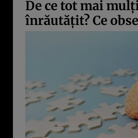
De ce tot mai mulț
înrăutățit? Ce obse