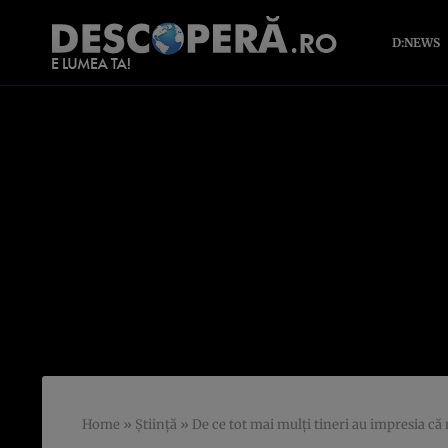
D:NEWS
Home
»
Știință
»
De ce tot mai mulți tineri au impresia că 