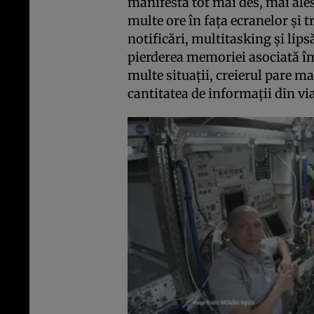
manifestă tot mai des, mai ale
multe ore în fața ecranelor și 
notificări, multitasking și lip
pierderea memoriei asociată îm
multe situații, creierul pare ma
cantitatea de informații din via