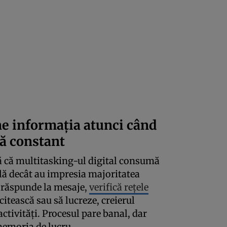
ne informația atunci când
tă constant
tă că multitasking-ul digital consumă
ă decât au impresia majoritatea
 răspunde la mesaje,
verifică rețele
citească sau să lucreze, creierul
ctivități. Procesul pare banal, dar
memoria de lucru.