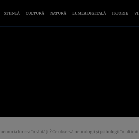
ȘTIINȚĂ
CULTURĂ
NATURĂ
LUMEA DIGITALĂ
ISTORIE
V
memoria lor s-a înrăutățit? Ce observă neurologii și psihologii în ultimii