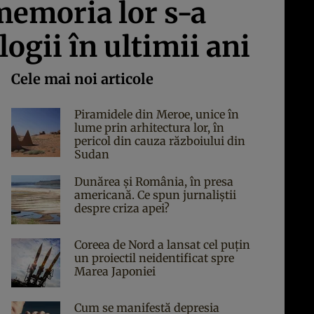
 memoria lor s-a
ogii în ultimii ani
Cele mai noi articole
Piramidele din Meroe, unice în
lume prin arhitectura lor, în
pericol din cauza războiului din
Sudan
Dunărea și România, în presa
americană. Ce spun jurnaliștii
despre criza apei?
Coreea de Nord a lansat cel puțin
un proiectil neidentificat spre
Marea Japoniei
Cum se manifestă depresia