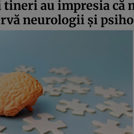
i tineri au impresia că
rvă neurologii și psihol