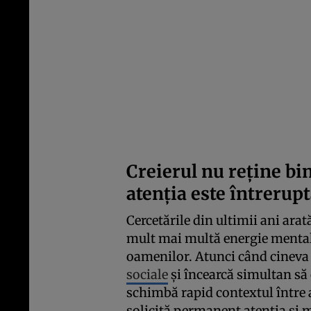
Creierul nu reține bi
atenția este întrerup
Cercetările din ultimii ani ara
mult mai multă energie mental
oamenilor. Atunci când cineva
sociale
și încearcă simultan să 
schimbă rapid contextul între a
solicită permanent atenția și 