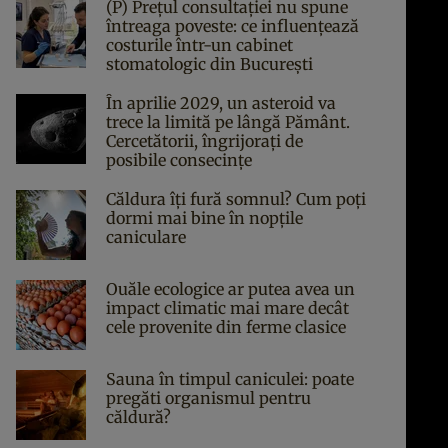
(P) Prețul consultației nu spune
întreaga poveste: ce influențează
costurile într-un cabinet
stomatologic din București
În aprilie 2029, un asteroid va
trece la limită pe lângă Pământ.
Cercetătorii, îngrijorați de
posibile consecințe
Căldura îți fură somnul? Cum poți
dormi mai bine în nopțile
caniculare
Ouăle ecologice ar putea avea un
impact climatic mai mare decât
cele provenite din ferme clasice
Sauna în timpul caniculei: poate
pregăti organismul pentru
căldură?