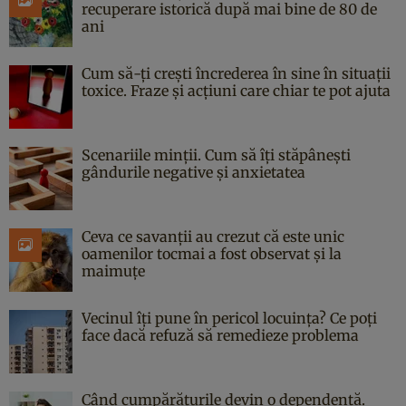
recuperare istorică după mai bine de 80 de
ani
Cum să-ți crești încrederea în sine în situații
toxice. Fraze și acțiuni care chiar te pot ajuta
Scenariile minții. Cum să îți stăpânești
gândurile negative și anxietatea
Ceva ce savanții au crezut că este unic
oamenilor tocmai a fost observat și la
maimuțe
Vecinul îți pune în pericol locuința? Ce poți
face dacă refuză să remedieze problema
Când cumpărăturile devin o dependență.