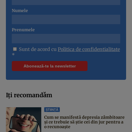
Numele
Prenumele
Sunt de acord cu
Politica de confidentialitate
*
Iți recomandăm
ȘTIINȚĂ
Cum se manifestă depresia zâmbitoare
și ce trebuie să știe cei din jur pentru a
o recunoaște