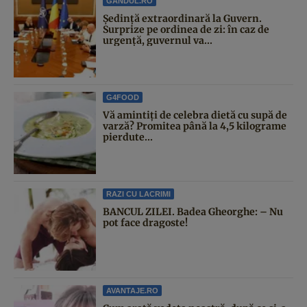
GANDUL.RO
Şedinţă extraordinară la Guvern.
Surprize pe ordinea de zi: în caz de
urgență, guvernul va...
G4FOOD
Vă amintiți de celebra dietă cu supă de
varză? Promitea până la 4,5 kilograme
pierdute...
RAZI CU LACRIMI
BANCUL ZILEI. Badea Gheorghe: – Nu
pot face dragoste!
AVANTAJE.RO