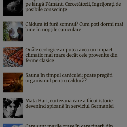
pe lângă Pământ. Cercetătorii, îngrijorați de
posibile consecințe
Căldura îți fură somnul? Cum poți dormi mai
bine în nopțile caniculare
Ouăle ecologice ar putea avea un impact
climatic mai mare decât cele provenite din
ferme clasice
Sauna în timpul caniculei: poate pregăti
organismul pentru căldură?
Mata Hari, curtezana care a făcut istorie
devenind spioană în serviciul Germaniei
Care sunt marile orașe în care tinerii din