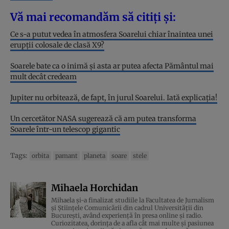
Vă mai recomandăm să citiți și:
Ce s-a putut vedea în atmosfera Soarelui chiar înaintea unei
erupții colosale de clasă X9?
Soarele bate ca o inimă și asta ar putea afecta Pământul mai
mult decât credeam
Jupiter nu orbitează, de fapt, în jurul Soarelui. Iată explicația!
Un cercetător NASA sugerează că am putea transforma
Soarele într-un telescop gigantic
Tags:
orbita
pamant
planeta
soare
stele
Mihaela Horchidan
Mihaela și-a finalizat studiile la Facultatea de Jurnalism
și Științele Comunicării din cadrul Universității din
București, având experiență în presa online și radio.
Curiozitatea, dorința de a afla cât mai multe și pasiunea