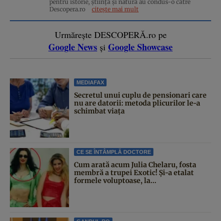
pentru istorie, ştiinţă şi natură au condus-o către
Descopera.ro
citește mai mult
Urmărește DESCOPERĂ.ro pe
Google News
Google Showcase
și
MEDIAFAX
Secretul unui cuplu de pensionari care
nu are datorii: metoda plicurilor le-a
schimbat viața
CE SE ÎNTÂMPLĂ DOCTORE
Cum arată acum Julia Chelaru, fosta
membră a trupei Exotic! Și-a etalat
formele voluptoase, la...