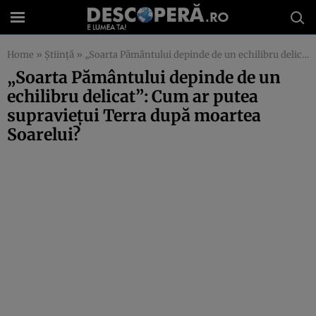
Home
»
Știință
»
„Soarta Pământului depinde de un echilibru delicat”: Cum ar putea supraviețui Terra după moartea Soarelui?
„Soarta Pământului depinde de un
echilibru delicat”: Cum ar putea
supraviețui Terra după moartea
Soarelui?