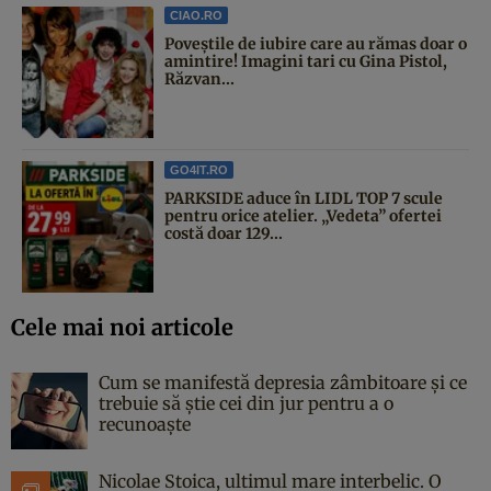
CIAO.RO
Poveştile de iubire care au rămas doar o
amintire! Imagini tari cu Gina Pistol,
Răzvan...
GO4IT.RO
PARKSIDE aduce în LIDL TOP 7 scule
pentru orice atelier. „Vedeta” ofertei
costă doar 129...
Cele mai noi articole
Cum se manifestă depresia zâmbitoare și ce
trebuie să știe cei din jur pentru a o
recunoaște
Nicolae Stoica, ultimul mare interbelic. O