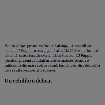
Pentru a înțelege cum va înclina balanța, astronomii au
studiat L2 Puppis, o stea gigantă aflată la 200 de ani-lumină
distanță, care a fost
cândva similară Soarelui.
L2 Puppis
pierde în prezent cantități uriașe de materie (până la o
milionime din masa solară pe an), formând un disc de praf în
care se află o exoplanetă masivă.
Un echilibru delicat