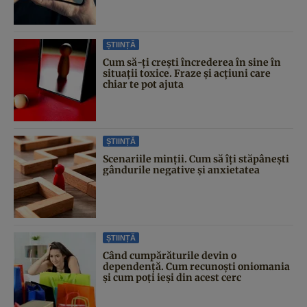
ȘTIINȚĂ
Cum să-ți crești încrederea în sine în
situații toxice. Fraze și acțiuni care
chiar te pot ajuta
ȘTIINȚĂ
Scenariile minții. Cum să îți stăpânești
gândurile negative și anxietatea
ȘTIINȚĂ
Când cumpărăturile devin o
dependență. Cum recunoști oniomania
și cum poți ieși din acest cerc