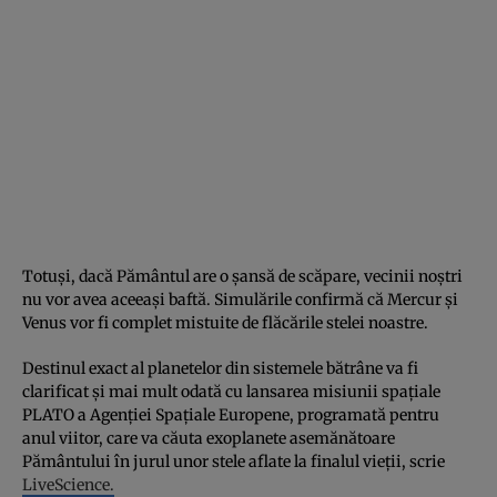
Totuși, dacă Pământul are o șansă de scăpare, vecinii noștri
nu vor avea aceeași baftă. Simulările confirmă că Mercur și
Venus vor fi complet mistuite de flăcările stelei noastre.
Destinul exact al planetelor din sistemele bătrâne va fi
clarificat și mai mult odată cu lansarea misiunii spațiale
PLATO a Agenției Spațiale Europene, programată pentru
anul viitor, care va căuta exoplanete asemănătoare
Pământului în jurul unor stele aflate la finalul vieții, scrie
LiveScience.