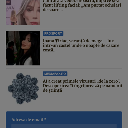
Cum arată vedeta noastră, după ce și-a
făcut lifting facial: „Am purtat ochelari
de soare...
PROSPORT
Ioana Țiriac, vacanță de mega – lux
într-un castel unde o noapte de cazare
costă...
MEDIAFAX.RO
AI a creat primele virusuri „de la zero”.
Descoperirea îi îngrijorează pe oamenii
de știință
Adresa de email*