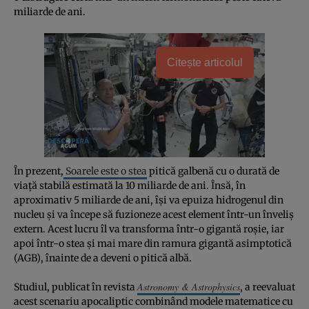
miliarde de ani.
Citește articolul
În prezent,
Soarele este o stea
pitică galbenă cu o durată de
viață stabilă estimată la 10 miliarde de ani. Însă, în
aproximativ 5 miliarde de ani, își va epuiza hidrogenul din
nucleu și va începe să fuzioneze acest element într-un înveliș
extern. Acest lucru îl va transforma într-o gigantă roșie, iar
apoi într-o stea și mai mare din ramura gigantă asimptotică
(AGB), înainte de a deveni o pitică albă.
Astronomy & Astrophysics
Studiul, publicat în revista
, a reevaluat
acest scenariu apocaliptic combinând modele matematice cu