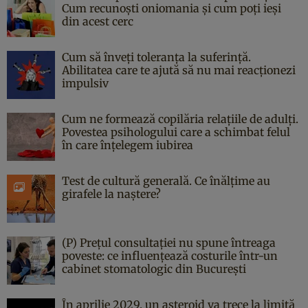
Cum recunoști oniomania și cum poți ieși
din acest cerc
Cum să înveți toleranța la suferință.
Abilitatea care te ajută să nu mai reacționezi
impulsiv
Cum ne formează copilăria relațiile de adulți.
Povestea psihologului care a schimbat felul
în care înțelegem iubirea
Test de cultură generală. Ce înălțime au
girafele la naștere?
(P) Prețul consultației nu spune întreaga
poveste: ce influențează costurile într-un
cabinet stomatologic din București
În aprilie 2029, un asteroid va trece la limită