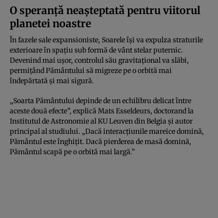
O speranță neașteptată pentru viitorul
planetei noastre
În fazele sale expansioniste, Soarele își va expulza straturile
exterioare în spațiu sub formă de vânt stelar puternic.
Devenind mai ușor, controlul său gravitațional va slăbi,
permițând Pământului să migreze pe o orbită mai
îndepărtată și mai sigură.
„Soarta Pământului depinde de un echilibru delicat între
aceste două efecte”, explică Mats Esseldeurs, doctorand la
Institutul de Astronomie al KU Leuven din Belgia și autor
principal al studiului. „Dacă interacțiunile mareice domină,
Pământul este înghițit. Dacă pierderea de masă domină,
Pământul scapă pe o orbită mai largă.”