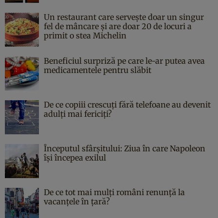
Un restaurant care servește doar un singur
fel de mâncare și are doar 20 de locuri a
primit o stea Michelin
Beneficiul surpriză pe care le-ar putea avea
medicamentele pentru slăbit
De ce copiii crescuți fără telefoane au devenit
adulți mai fericiți?
Începutul sfârşitului: Ziua în care Napoleon
îşi începea exilul
De ce tot mai mulți români renunță la
vacanțele în țară?