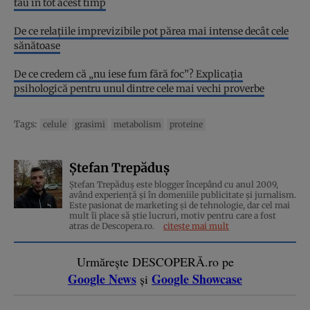
tău în tot acest timp
De ce relațiile imprevizibile pot părea mai intense decât cele
sănătoase
De ce credem că „nu iese fum fără foc”? Explicația
psihologică pentru unul dintre cele mai vechi proverbe
Tags:
celule
grasimi
metabolism
proteine
Ștefan Trepăduș
Ștefan Trepăduș este blogger începând cu anul 2009,
având experiență și în domeniile publicitate și jurnalism.
Este pasionat de marketing și de tehnologie, dar cel mai
mult îi place să știe lucruri, motiv pentru care a fost
atras de Descopera.ro.
citește mai mult
Urmărește DESCOPERĂ.ro pe
Google News
Google Showcase
și