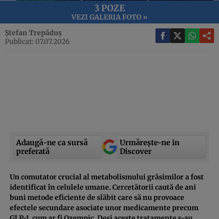
3 POZE
VEZI GALERIA FOTO »
Ștefan Trepăduș
Publicat: 07.07.2026
Adaugă-ne ca sursă
Urmărește-ne in
preferată
Discover
Un comutator crucial al metabolismului grăsimilor a fost
identificat în celulele umane. Cercetătorii caută de ani
buni metode eficiente de slăbit care să nu provoace
efectele secundare asociate unor medicamente precum
GLP-1, cum ar fi Ozempic. Deși aceste tratamente s-au