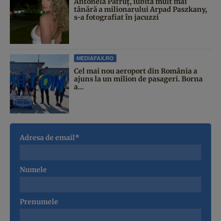
Antonela Pătruț, iubita mult mai
tânără a milionarului Arpad Paszkany,
s-a fotografiat în jacuzzi
MEDIAFAX.RO
Cel mai nou aeroport din România a
ajuns la un milion de pasageri. Borna
a...
Adresa de email*
Numele
Prenumele