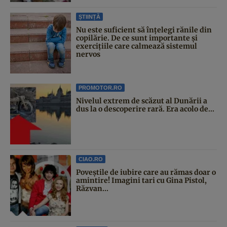
ȘTIINȚĂ
Nu este suficient să înțelegi rănile din
copilărie. De ce sunt importante și
exercițiile care calmează sistemul
nervos
PROMOTOR.RO
Nivelul extrem de scăzut al Dunării a
dus la o descoperire rară. Era acolo de...
CIAO.RO
Poveştile de iubire care au rămas doar o
amintire! Imagini tari cu Gina Pistol,
Răzvan...