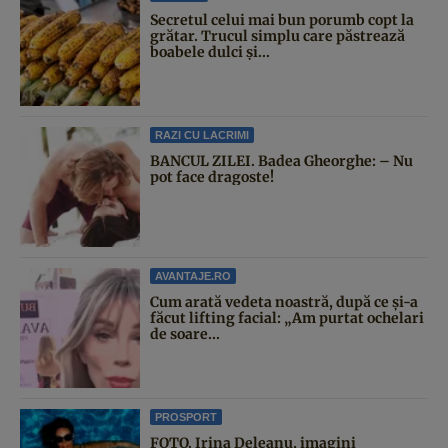
Secretul celui mai bun porumb copt la
grătar. Trucul simplu care păstrează
boabele dulci și...
RAZI CU LACRIMI
BANCUL ZILEI. Badea Gheorghe: – Nu
pot face dragoste!
AVANTAJE.RO
Cum arată vedeta noastră, după ce și-a
făcut lifting facial: „Am purtat ochelari
de soare...
PROSPORT
FOTO. Irina Deleanu, imagini