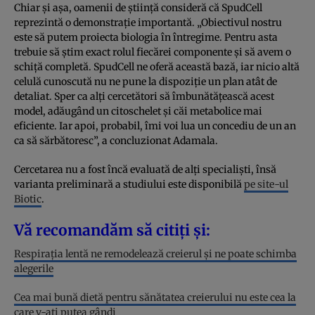
Chiar și așa, oamenii de știință consideră că SpudCell
reprezintă o demonstrație importantă. „Obiectivul nostru
este să putem proiecta biologia în întregime. Pentru asta
trebuie să știm exact rolul fiecărei componente și să avem o
schiță completă. SpudCell ne oferă această bază, iar nicio altă
celulă cunoscută nu ne pune la dispoziție un plan atât de
detaliat. Sper ca alți cercetători să îmbunătățească acest
model, adăugând un citoschelet și căi metabolice mai
eficiente. Iar apoi, probabil, îmi voi lua un concediu de un an
ca să sărbătoresc”, a concluzionat Adamala.
Cercetarea nu a fost încă evaluată de alți specialiști, însă
varianta preliminară a studiului este disponibilă
pe site-ul
Biotic
.
Vă recomandăm să citiți și:
Respirația lentă ne remodelează creierul și ne poate schimba
alegerile
Cea mai bună dietă pentru sănătatea creierului nu este cea la
care v-ați putea gândi