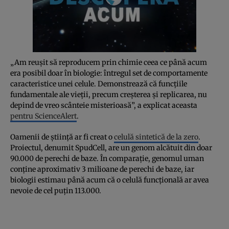
„Am reușit să reproducem prin chimie ceea ce până acum
era posibil doar în biologie: întregul set de comportamente
caracteristice unei celule. Demonstrează că funcțiile
fundamentale ale vieții, precum creșterea și replicarea, nu
depind de vreo scânteie misterioasă”, a explicat aceasta
pentru ScienceAlert
.
Oamenii de știință ar fi creat o
celulă sintetică de la zero
.
Proiectul, denumit SpudCell, are un genom alcătuit din doar
90.000 de perechi de baze. În comparație, genomul uman
conține aproximativ 3 milioane de perechi de baze, iar
biologii estimau până acum că o celulă funcțională ar avea
nevoie de cel puțin 113.000.