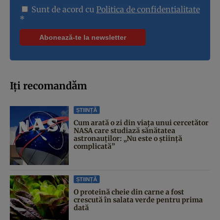
Sunt de acord cu
Politica de confidentialitate
*
Iți recomandăm
ȘTIINȚĂ
Cum arată o zi din viața unui cercetător
NASA care studiază sănătatea
astronauților: „Nu este o știință
complicată”
ȘTIINȚĂ
O proteină cheie din carne a fost
crescută în salata verde pentru prima
dată