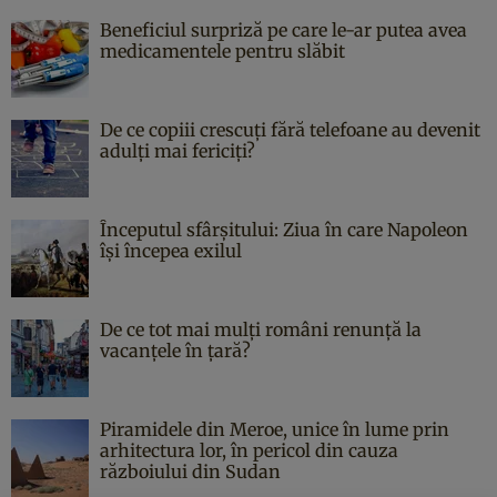
Beneficiul surpriză pe care le-ar putea avea
medicamentele pentru slăbit
De ce copiii crescuți fără telefoane au devenit
adulți mai fericiți?
Începutul sfârşitului: Ziua în care Napoleon
îşi începea exilul
De ce tot mai mulți români renunță la
vacanțele în țară?
Piramidele din Meroe, unice în lume prin
arhitectura lor, în pericol din cauza
războiului din Sudan