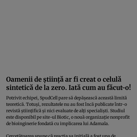
Oamenii de știință ar fi creat o celulă
sintetică de la zero. Iată cum au făcut-o!
Potrivit echipei, SpudCell pare să depășească această limită
teoretică. Totuși, rezultatele nu au fost încă publicate într-o
revistă științifică și nici evaluate de alți specialiști. Studiul
este disponibil pe site-ul Biotic, o nouă organizație nonprofit
de bioinginerie fondată cu implicarea lui Adamala.
Cercetătoarea spune că reacția sa inițială a fost una de