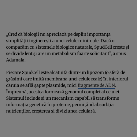
„Cred că biologii nu apreciază pe deplin importanța
simplității inginerești a unei celule minimale. Dacă o
comparăm cu sistemele biologice naturale, SpudCell crește și
se divide lent și are un metabolism foarte solicitant”, a spus
Adamala.
Fiecare SpudCell este alcătuită dintr-un lipozom (o sferă de
grăsimi care imită membrana unei celule reale) în interiorul
căruia se află șapte plasmide, mici
fragmente de ADN
.
Împreună, acestea formează genomul complet al celulei.
Sistemul include și un mecanism capabil să transforme
informația genetică în proteine, permițând absorbția
nutrienților, creșterea și diviziunea celulară.