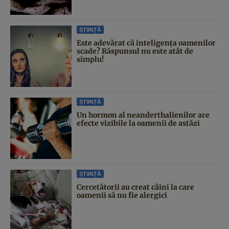
ȘTIINȚĂ
Este adevărat că inteligența oamenilor
scade? Răspunsul nu este atât de
simplu!
ȘTIINȚĂ
Un hormon al neanderthalienilor are
efecte vizibile la oamenii de astăzi
ȘTIINȚĂ
Cercetătorii au creat câini la care
oamenii să nu fie alergici