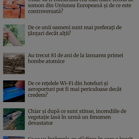
somon din Uniunea Europeană și de ce este
controversată?
De ce unii oameni sunt mai preferați de
țânțari decât alții?
Au trecut 81 de ani de la lansarea primei
bombe atomice
De ce rețelele Wi-Fi din hoteluri și
aeroporturi pot fi mai periculoase decât
credem?
Chiar și după ce sunt stinse, incendiile de
vegetație lasă în urmă un fenomen
devastator
Ce se va întâmpla cu clădirea în care a locuit