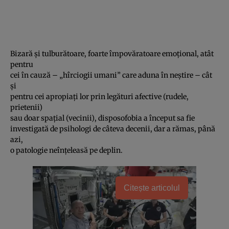
Bizară şi tulburătoare, foarte împovăratoare emoţional, atât
pentru
cei în cauză – „hîrciogii umani” care aduna în neştire – cât
şi
pentru cei apropiaţi lor prin legături afective (rudele,
prietenii)
sau doar spaţial (vecinii), disposofobia a început sa fie
investigată de psihologi de câteva decenii, dar a rămas, până
azi,
o patologie neînţeleasă pe deplin.
Citește articolul