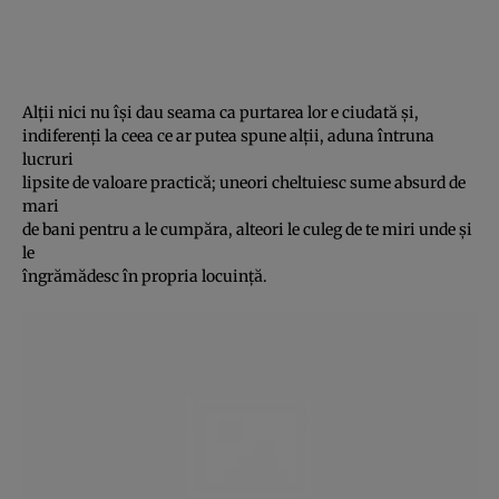
Alţii nici nu îşi dau seama ca purtarea lor e ciudată şi,
indiferenţi la ceea ce ar putea spune alţii, aduna întruna
lucruri
lipsite de valoare practică; uneori cheltuiesc sume absurd de
mari
de bani pentru a le cumpăra, alteori le culeg de te miri unde şi
le
îngrămădesc în propria locuinţă.