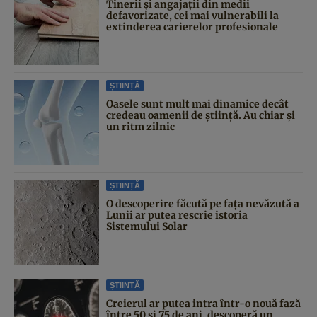
Tinerii și angajații din medii
defavorizate, cei mai vulnerabili la
extinderea carierelor profesionale
ȘTIINȚĂ
Oasele sunt mult mai dinamice decât
credeau oamenii de știință. Au chiar și
un ritm zilnic
ȘTIINȚĂ
O descoperire făcută pe fața nevăzută a
Lunii ar putea rescrie istoria
Sistemului Solar
ȘTIINȚĂ
Creierul ar putea intra într-o nouă fază
între 50 și 75 de ani, descoperă un