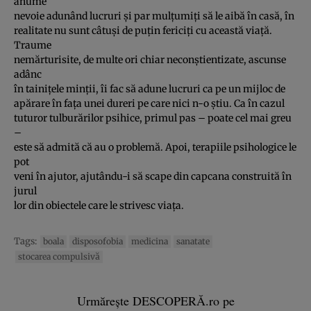
anume
nevoie adunând lucruri şi par mulţumiţi să le aibă în casă, în
realitate nu sunt câtuşi de puţin fericiţi cu această viaţă.
Traume
nemărturisite, de multe ori chiar neconştientizate, ascunse
adânc
în tainiţele minţii, îi fac să adune lucruri ca pe un mijloc de
apărare în faţa unei dureri pe care nici n-o ştiu. Ca în cazul
tuturor tulburărilor psihice, primul pas – poate cel mai greu
–
este să admită că au o problemă. Apoi, terapiile psihologice le
pot
veni în ajutor, ajutându-i să scape din capcana construită în
jurul
lor din obiectele care le strivesc viaţa.
Tags:
boala
disposofobia
medicina
sanatate
stocarea compulsivă
Urmărește DESCOPERĂ.ro pe