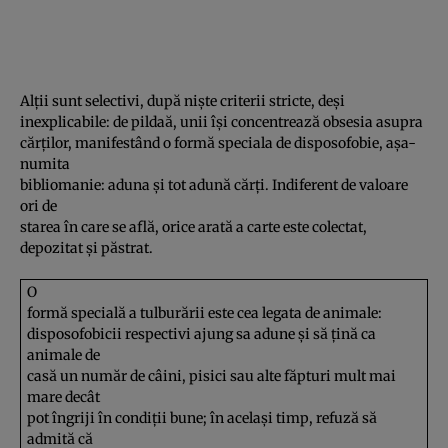
Alţii sunt selectivi, după nişte criterii stricte, deşi
inexplicabile: de pildaă, unii îşi concentrează obsesia asupra
cărţilor, manifestând o formă speciala de disposofobie, aşa-
numita
bibliomanie: aduna şi tot adună cărţi. Indiferent de valoare
ori de
starea în care se află, orice arată a carte este colectat,
depozitat şi păstrat.
O
formă specială a tulburării este cea legata de animale:
disposofobicii respectivi ajung sa adune şi să ţină ca
animale de
casă un număr de câini, pisici sau alte făpturi mult mai
mare decât
pot îngriji în condiţii bune; în acelaşi timp, refuză să
admită că