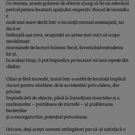
Cu vremea, aceste grămezi de obiecte ajung să fie un adevărat
pericol pentru locatarii spaţiului respectiv. Riscul de incendiu
e
mult mai mare decât într-o locuinţă normal amenajată, iar
dacă se
întâmplă aşa ceva, ocupanţii au şanse mai mici să scape
nevătămaţi:
mormanele de lucruri hrănesc focul, favorizând extinderea
lui şi,
în acelaşi timp, îi pot împiedica pe locatari să iasă repede din
clădire.
Chiar şi fără incendii, traiul într-o astfel de locuinţă implică
riscuri pentru sănătate: de la accidentări prin cădere, din
pricina
împiedicării de obiecte, până la înmulţirea insectelor şi a
rozătoarelor – purtătoare de microbi – şi proliferarea
bacteriilor
şi a mucegaiurilor, potenţial periculoase.
Oricum, deşi aceşti oameni strângători par să-şi satisfacă o