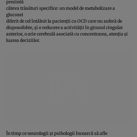
prezintă
câteva trăsături specifice: un model de metabolizare a
glucozei
diferit de cel întâlnit la pacienţii cu OCD care nu suferă de
disposofobie, şi o reducere a activităţii în girusul cingulat
anterior, o arie cerebrală asociată cu concentrarea, atenţia şi
luarea deciziilor.
În timp ce neurologii şi psihologii încearcă să afle