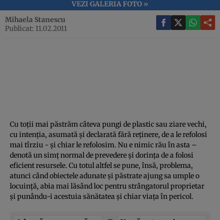
VEZI GALERIA FOTO »
Mihaela Stanescu
Publicat: 11.02.2011
Cu toţii mai păstrăm câteva pungi de plastic sau ziare vechi,
cu intenţia, asumată şi declarată fără reţinere, de a le refolosi
mai tîrziu - şi chiar le refolosim. Nu e nimic rău în asta –
denotă un simţ normal de prevedere şi dorinţa de a folosi
eficient resursele. Cu totul altfel se pune, însă, problema,
atunci când obiectele adunate şi păstrate ajung sa umple o
locuinţă, abia mai lăsând loc pentru strângatorul proprietar
şi punându-i acestuia sănătatea şi chiar viaţa în pericol.