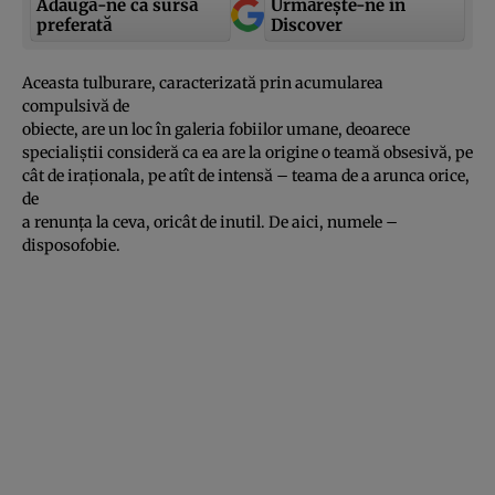
Adaugă-ne ca sursă
Urmărește-ne in
preferată
Discover
Aceasta tulburare, caracterizată prin acumularea
compulsivă de
obiecte, are un loc în galeria fobiilor umane, deoarece
specialiştii consideră ca ea are la origine o teamă obsesivă, pe
cât de iraţionala, pe atît de intensă – teama de a arunca orice,
de
a renunţa la ceva, oricât de inutil. De aici, numele –
disposofobie.