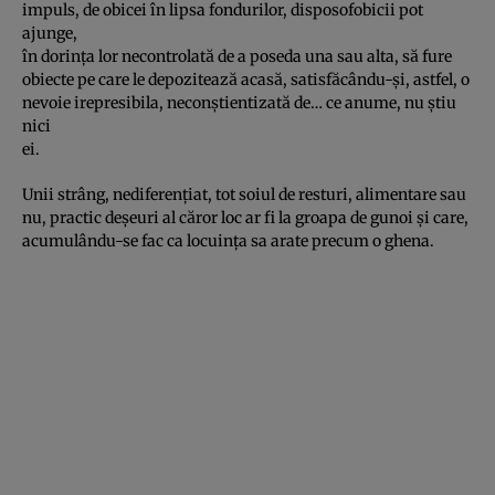
impuls, de obicei în lipsa fondurilor, disposofobicii pot
ajunge,
în dorinţa lor necontrolată de a poseda una sau alta, să fure
obiecte pe care le depozitează acasă, satisfăcându-şi, astfel, o
nevoie irepresibila, neconştientizată de… ce anume, nu ştiu
nici
ei.
Unii strâng, nediferenţiat, tot soiul de resturi, alimentare sau
nu, practic deşeuri al căror loc ar fi la groapa de gunoi şi care,
acumulându-se fac ca locuinţa sa arate precum o ghena.