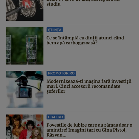
studiu
ȘTIINȚĂ
Ce se întâmplă cu dinții atunci când
bem apă carbogazoasă?
PROMOTOR.RO
Modernizează-ți mașina fără investiții
mari. Cinci accesorii recomandate
șoferilor
CIAO.RO
Poveştile de iubire care au rămas doar o
amintire! Imagini tari cu Gina Pistol,
Răzvan...