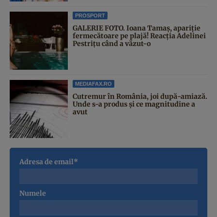
PROSPORT
GALERIE FOTO. Ioana Tamaş, apariție
fermecătoare pe plajă! Reacția Adelinei
Pestrițu când a văzut-o
MEDIAFAX.RO
Cutremur în România, joi după-amiază.
Unde s-a produs și ce magnitudine a
avut
Adresa de email*
Numele