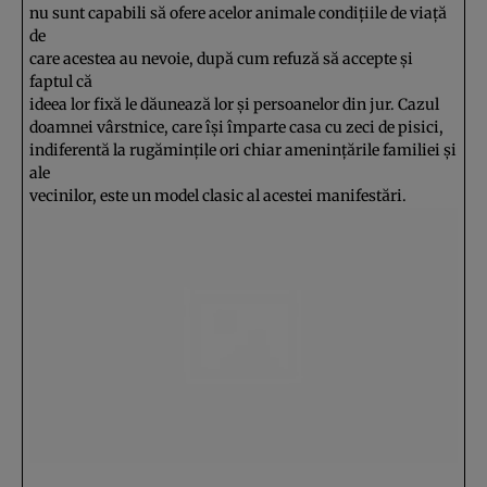
nu sunt capabili să ofere acelor animale condiţiile de viaţă
de
care acestea au nevoie, după cum refuză să accepte şi
faptul că
ideea lor fixă le dăunează lor şi persoanelor din jur. Cazul
doamnei vârstnice, care îşi împarte casa cu zeci de pisici,
indiferentă la rugăminţile ori chiar ameninţările familiei şi
ale
vecinilor, este un model clasic al acestei manifestări.