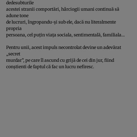
dedesubturile
acestei stranii comportări, hârciogii umani continuă să
adune tone
de lucruri, îngropandu-şi sub ele, dacă nu literalmente
propria
persoana, cel puţin viaţa sociala, sentimentală, familiala…
Pentru unii, acest impuls necontrolat devine un adevărat
„secret
murdar”, pe care îl ascund cu grijă de cei din jur, fiind
conştienti de faptul că fac un lucru nefiresc.