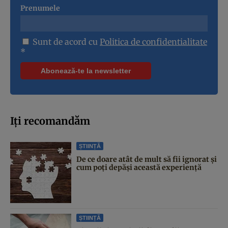
Prenumele
Sunt de acord cu
Politica de confidentialitate
*
Iți recomandăm
ȘTIINȚĂ
De ce doare atât de mult să fii ignorat și
cum poți depăși această experiență
ȘTIINȚĂ