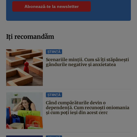
Iți recomandăm
ȘTIINȚĂ
Scenariile minții. Cum să îți stăpânești
gândurile negative și anxietatea
ȘTIINȚĂ
Când cumpărăturile devin o
dependență. Cum recunoști oniomania
și cum poți ieși din acest cerc