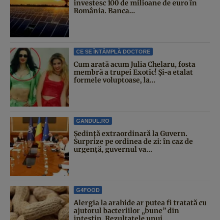
investesc 100 de milioane de euro în
România. Banca...
CE SE ÎNTÂMPLĂ DOCTORE
Cum arată acum Julia Chelaru, fosta
membră a trupei Exotic! Și-a etalat
formele voluptoase, la...
GANDUL.RO
Şedinţă extraordinară la Guvern.
Surprize pe ordinea de zi: în caz de
urgență, guvernul va...
G4FOOD
Alergia la arahide ar putea fi tratată cu
ajutorul bacteriilor „bune” din
intestin. Rezultatele unui...