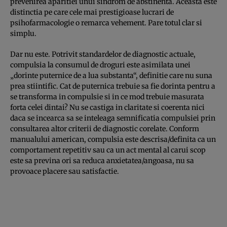
prevenirea aparitiei unui sindrom de abstinenta. Aceasta este
distinctia pe care cele mai prestigioase lucrari de
psihofarmacologie o remarca vehement. Pare totul clar si
simplu.
Dar nu este. Potrivit standardelor de diagnostic actuale,
compulsia la consumul de droguri este asimilata unei
„dorinte puternice de a lua substanta“, definitie care nu suna
prea stiintific. Cat de puternica trebuie sa fie dorinta pentru a
se transforma in compulsie si in ce mod trebuie masurata
forta celei dintai? Nu se castiga in claritate si coerenta nici
daca se incearca sa se inteleaga semnificatia compulsiei prin
consultarea altor criterii de diagnostic corelate. Conform
manualului american, compulsia este descrisa/definita ca un
comportament repetitiv sau ca un act mental al carui scop
este sa previna ori sa reduca anxietatea/angoasa, nu sa
provoace placere sau satisfactie.