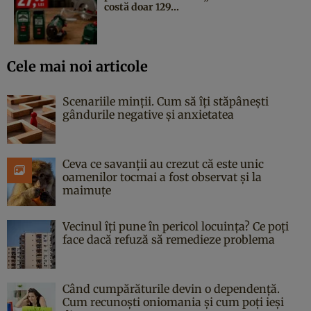
costă doar 129...
Cele mai noi articole
Scenariile minții. Cum să îți stăpânești
gândurile negative și anxietatea
Ceva ce savanții au crezut că este unic
oamenilor tocmai a fost observat și la
maimuțe
Vecinul îți pune în pericol locuința? Ce poți
face dacă refuză să remedieze problema
Când cumpărăturile devin o dependență.
Cum recunoști oniomania și cum poți ieși