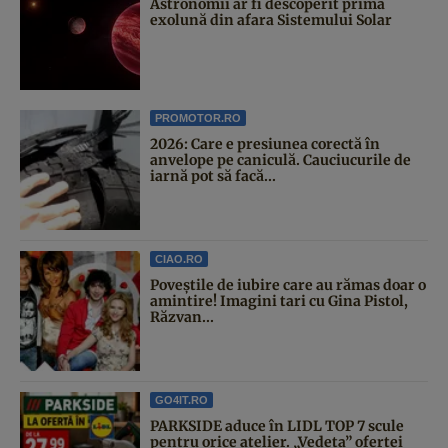
Astronomii ar fi descoperit prima
exolună din afara Sistemului Solar
PROMOTOR.RO
2026: Care e presiunea corectă în
anvelope pe caniculă. Cauciucurile de
iarnă pot să facă...
CIAO.RO
Poveştile de iubire care au rămas doar o
amintire! Imagini tari cu Gina Pistol,
Răzvan...
GO4IT.RO
PARKSIDE aduce în LIDL TOP 7 scule
pentru orice atelier. „Vedeta” ofertei