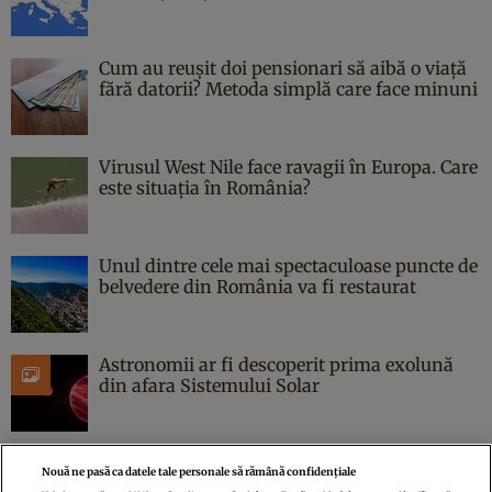
Cum au reușit doi pensionari să aibă o viață
fără datorii? Metoda simplă care face minuni
Virusul West Nile face ravagii în Europa. Care
este situația în România?
Unul dintre cele mai spectaculoase puncte de
belvedere din România va fi restaurat
Astronomii ar fi descoperit prima exolună
din afara Sistemului Solar
Nouă ne pasă ca datele tale personale să rămână confidențiale