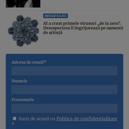
MEDIAFAX.RO
AI a creat primele virusuri „de la zero”.
Descoperirea îi îngrijorează pe oamenii
de știință
Adresa de email*
Numele
Prenumele
Sunt de acord cu
Politica de confidentialitate
*