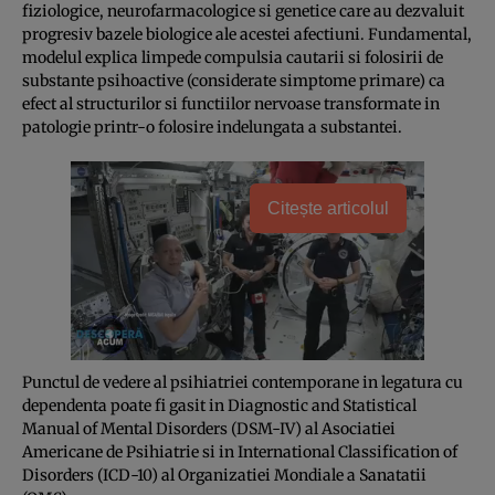
fiziologice, neurofarmacologice si genetice care au dezvaluit
progresiv bazele biologice ale acestei afectiuni. Fundamental,
modelul explica limpede compulsia cautarii si folosirii de
substante psihoactive (considerate simptome primare) ca
efect al structurilor si functiilor nervoase transformate in
patologie printr-o folosire indelungata a substantei.
Citește articolul
Punctul de vedere al psihiatriei contemporane in legatura cu
dependenta poate fi gasit in Diagnostic and Statistical
Manual of Mental Disor­ders (DSM-IV) al Asociatiei
Americane de Psihiatrie si in International Classi­fi­cation of
Disorders (ICD-10) al Organi­zatiei Mondiale a Sanatatii