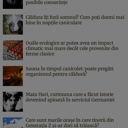
posibile consecințe
Căldura îți fură somnul? Cum poți dormi mai
bine în nopțile caniculare
Ouăle ecologice ar putea avea un impact
climatic mai mare decât cele provenite din
ferme clasice
Sauna în timpul caniculei: poate pregăti
organismul pentru căldură?
Mata Hari, curtezana care a făcut istorie
devenind spioană în serviciul Germaniei
Care sunt marile orașe în care tinerii din
Generația Z și-ar dori să trăiască?