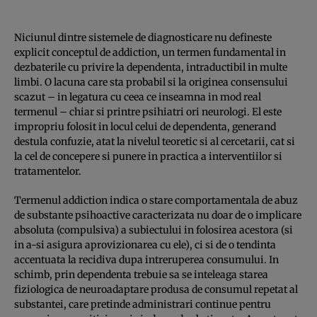
Niciunul dintre sistemele de diagnosticare nu defineste
explicit conceptul de addiction, un termen fundamental in
dezbaterile cu privire la dependenta, intraductibil in multe
limbi. O lacuna care sta probabil si la originea consensului
scazut – in legatura cu ceea ce inseamna in mod real
termenul – chiar si printre psihiatri ori neurologi. El este
impropriu folosit in locul celui de dependenta, generand
destula confuzie, atat la nivelul teoretic si al cercetarii, cat si
la cel de concepere si punere in practica a interventiilor si
tratamentelor.
Termenul addiction indica o stare comportamentala de abuz
de substante psihoactive caracterizata nu doar de o implicare
absoluta (compulsiva) a subiectului in folosirea acestora (si
in a-si asigura aprovizionarea cu ele), ci si de o tendinta
accentuata la recidiva dupa intreruperea consumului. In
schimb, prin dependenta trebuie sa se inteleaga starea
fiziologica de neuroadaptare produsa de consumul repetat al
substantei, care pretinde administrari continue pentru