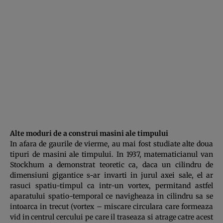
Alte moduri de a construi masini ale timpului
In afara de gaurile de vierme, au mai fost studiate alte doua
tipuri de masini ale timpului. In 1937, mate­ma­ti­cianul van
Stockhum a demonstrat teoretic ca, daca un cilindru de
dimen­siuni gigantice s-ar invarti in jurul axei sale, el ar
rasuci spatiu-timpul ca intr-un vortex, permitand astfel
aparatului spatio-temporal ce navigheaza in cilin­dru sa se
intoarca in trecut (vortex – mis­care circulara care formeaza
vid in centrul cercului pe care il traseaza si atra­ge catre acest