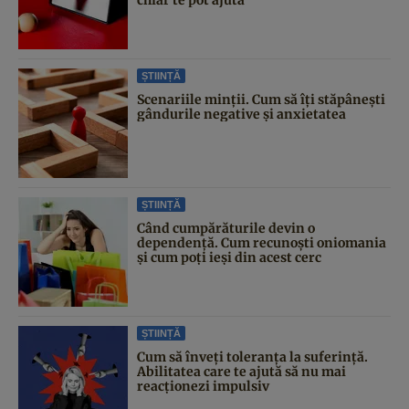
ȘTIINȚĂ
Scenariile minții. Cum să îți stăpânești
gândurile negative și anxietatea
ȘTIINȚĂ
Când cumpărăturile devin o
dependență. Cum recunoști oniomania
și cum poți ieși din acest cerc
ȘTIINȚĂ
Cum să înveți toleranța la suferință.
Abilitatea care te ajută să nu mai
reacționezi impulsiv