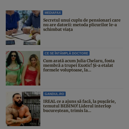
MEDIAFAX
Secretul unui cuplu de pensionari care
nu are datorii: metoda plicurilor le-a
schimbat viața
CE SE ÎNTÂMPLĂ DOCTORE
Cum arată acum Julia Chelaru, fosta
membră a trupei Exotic! Și-a etalat
formele voluptoase, la...
GANDUL.RO
IREAL ce a ajuns să facă, la pușcărie,
temutul BEBINO! Liderul interlop
bucureștean, trimis la...