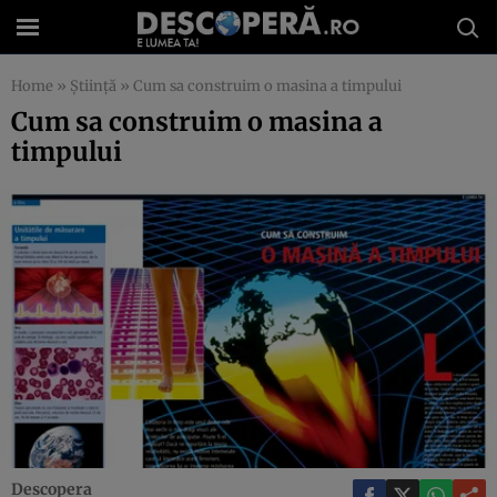
Home
»
Știință
»
Cum sa construim o masina a timpului
Cum sa construim o masina a
timpului
Descopera