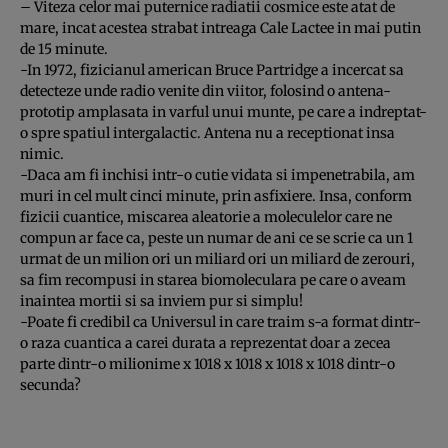
– Viteza celor mai puternice radiatii cosmice este atat de
mare, incat acestea strabat intreaga Cale Lactee in mai putin
de 15 minute.
-In 1972, fizicianul american Bruce Partridge a incercat sa
detecteze unde radio venite din viitor, folosind o antena-
prototip amplasata in varful unui munte, pe care a indreptat-
o spre spatiul intergalactic. Antena nu a receptionat insa
nimic.
-Daca am fi inchisi intr-o cutie vidata si impenetrabila, am
muri in cel mult cinci minute, prin asfixiere. Insa, conform
fizicii cuantice, miscarea aleatorie a moleculelor care ne
compun ar face ca, peste un numar de ani ce se scrie ca un 1
urmat de un milion ori un miliard ori un miliard de zerouri,
sa fim recompusi in starea biomoleculara pe care o aveam
inaintea mortii si sa inviem pur si simplu!
-Poate fi credibil ca Universul in care traim s-a format dintr-
o raza cuantica a carei durata a reprezentat doar a zecea
parte dintr-o milionime x 1018 x 1018 x 1018 x 1018 dintr-o
secunda?