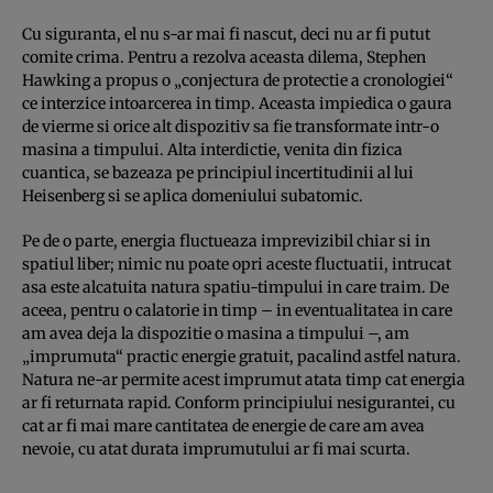
Cu siguranta, el nu s-ar mai fi nascut, deci nu ar fi putut
comite crima. Pentru a rezolva aceasta dilema, Ste­phen
Hawking a propus o „conjectura de pro­tec­tie a cronologiei“
ce interzice in­toar­ce­rea in timp. Aceasta impiedica o gaura
de vierme si orice alt dispozitiv sa fie transformate intr-o
masina a timpu­lui. Alta interdictie, venita din fizica
cuantica, se bazeaza pe principiul incertitudinii al lui
Heisenberg si se aplica domeniului subatomic.
Pe de o parte, energia fluctueaza imprevizibil chiar si in
spatiul liber; nimic nu poate opri aceste fluctuatii, intrucat
asa este alcatuita natura spatiu-timpului in care traim. De
aceea, pentru o calatorie in timp – in eventualitatea in care
am avea deja la dispozitie o masina a timpului –, am
„imprumuta“ practic energie gratuit, pacalind astfel natura.
Natura ne-ar permite acest imprumut atata timp cat energia
ar fi returnata rapid. Conform principiului nesigurantei, cu
cat ar fi mai mare cantitatea de energie de care am avea
nevoie, cu atat durata impru­mu­tului ar fi mai scurta.