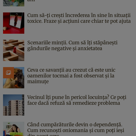
Cum să-ți crești încrederea în sine în situații
toxice. Fraze și acțiuni care chiar te pot ajuta
Scenariile minții. Cum să îți stăpânești
gândurile negative și anxietatea
Ceva ce savanții au crezut că este unic
oamenilor tocmai a fost observat și la
maimuțe
Vecinul îți pune în pericol locuința? Ce poți
face dacă refuză să remedieze problema
Când cumpărăturile devin o dependență.
Cum recunoști oniomania și cum poți ieși
din acest cerc