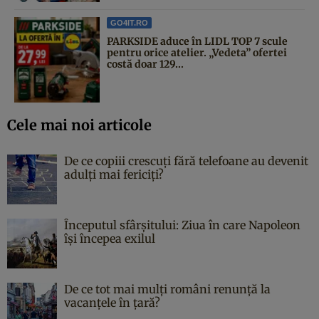
GO4IT.RO
PARKSIDE aduce în LIDL TOP 7 scule
pentru orice atelier. „Vedeta” ofertei
costă doar 129...
Cele mai noi articole
De ce copiii crescuți fără telefoane au devenit
adulți mai fericiți?
Începutul sfârşitului: Ziua în care Napoleon
îşi începea exilul
De ce tot mai mulți români renunță la
vacanțele în țară?