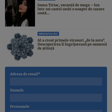
Ioana Țiriac, vacanță de mega – lux
într-un castel unde o noapte de cazare
costă...
MEDIAFAX.RO
AI a creat primele virusuri „de la zero”.
Descoperirea îi îngrijorează pe oamenii
de știință
Adresa de email*
Numele
Prenumele