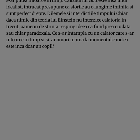
s-ar putea intoarce in timp. Calculul lui Gott este insa unul
idealist, intrucat presupune ca sforile au o lungime infinita si
sunt perfect drepte. Dilemele si interdictiile timpului Chiar
daca nimic din teoria lui Einstein nu interzice calatoria in
trecut, oamenii de stiinta resping ideea ca fiind prea ciudata
sau chiar paradoxala. Ce s-ar intampla cu un calator care s-ar
in­toar­ce in timp si si-ar omori mama la mo­mentul cand ea
este inca doar un copil?