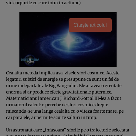
vid corpurile cu care intra in actiune).
Citește articolul
Cealalta metoda implica asa-zisele sfori cosmice. Aceste
legaturi subtiri de energie se presupune ca sunt un fel de
urme indepartate ale Big Bang-ului. Ele ar avea o greutate
enorma si ar produce efecte gravitationale puternice.
Matema­ticianul american J. Richard Gott al III-lea a facut
urmatorul calcul: o pereche de sfori cosmice drepte
miscandu-se una langa cealalta cu o viteza foarte mare, pe
cai paralele, ar permite scurte salturi in timp.
Un astronaut care „infasoara“ sfo­rile pe o traiectorie selectata