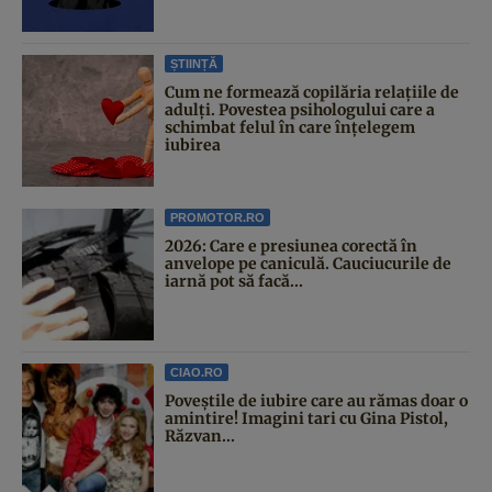
ȘTIINȚĂ
Cum ne formează copilăria relațiile de
adulți. Povestea psihologului care a
schimbat felul în care înțelegem
iubirea
PROMOTOR.RO
2026: Care e presiunea corectă în
anvelope pe caniculă. Cauciucurile de
iarnă pot să facă...
CIAO.RO
Poveştile de iubire care au rămas doar o
amintire! Imagini tari cu Gina Pistol,
Răzvan...