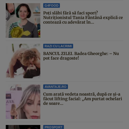
G4FOOD
Poți slăbi fără să faci sport?
Nutriționistul Tania Fântână explică ce
contează cu adevărat în...
RAZI CU LACRIMI
BANCUL ZILEI. Badea Gheorghe: – Nu
pot face dragoste!
AVANTAJE.RO
Cum arată vedeta noastră, după ce și-a
făcut lifting facial: „Am purtat ochelari
de soare...
PROSPORT