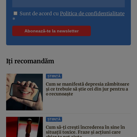
Sunt de acord cu
Politica de confidentialitate
*
Iți recomandăm
ȘTIINȚĂ
Cum se manifestă depresia zâmbitoare
și ce trebuie să știe cei din jur pentru a
o recunoaște
ȘTIINȚĂ
Cum să-ți crești încrederea în sine în
situații toxice. Fraze și acțiuni care
chiar te pot ajuta