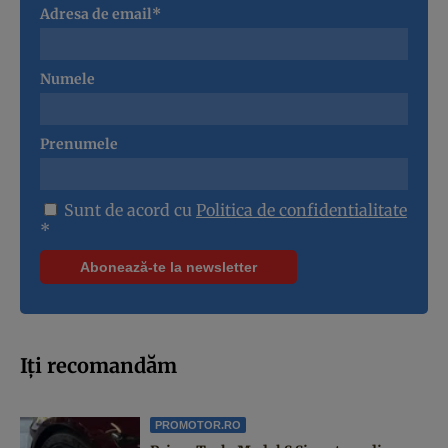
Adresa de email*
Numele
Prenumele
Sunt de acord cu
Politica de confidentialitate
*
Iți recomandăm
PROMOTOR.RO