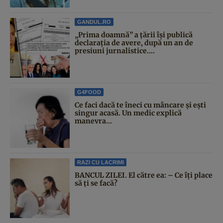
GANDUL.RO
„Prima doamnă” a țării își publică
declarația de avere, după un an de
presiuni jurnalistice....
G4FOOD
Ce faci dacă te îneci cu mâncare și ești
singur acasă. Un medic explică
manevra...
RAZI CU LACRIMI
BANCUL ZILEI. El către ea: – Ce îți place
să ți se facă?