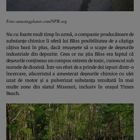
Foto:amusingplanet.com/NPR.org
Nu cu foarte mult timp în urmă, o companie producătoare de
substanţe chimice îi oferă lui Bliss posibilitatea de a câştiga
câţiva bani în plus, dacă reuşeşete să o scape de deşeurile
industriale din depozite. Ceea ce nu ştia Bliss era faptul că
deşeurile conţineau un compus extrem de toxic, cunoscut sub
numele de dioxină. Într-un efort de a prinde doi iepuri dintr-o
încercare, afaceristul a amestecat deşeurile chimice cu ulei
uzat de motor şi a pulverizat substanţa rezultată în mai
multe zone din statul Missouri, inclusiv în oraşul Times
Beach.