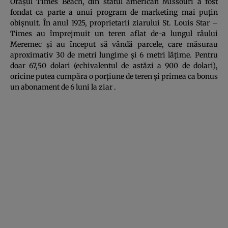
Oraşul Times Beach, din statul american Missouri a fost
fondat ca parte a unui program de marketing mai puţin
obişnuit. În anul 1925, proprietarii ziarului St. Louis Star –
Times au împrejmuit un teren aflat de-a lungul râului
Meremec şi au început să vândă parcele, care măsurau
aproximativ 30 de metri lungime şi 6 metri lăţime. Pentru
doar 67,50 dolari (echivalentul de astăzi a 900 de dolari),
oricine putea cumpăra o porţiune de teren şi primea ca bonus
un abonament de 6 luni la ziar .