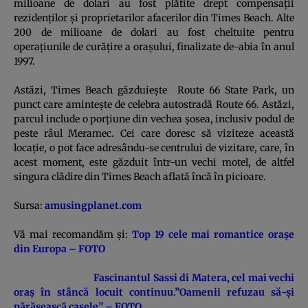
milioane de dolari au fost plătite drept compensaţii
rezidenţilor şi proprietarilor afacerilor din Times Beach. Alte
200 de milioane de dolari au fost cheltuite pentru
operaţiunile de curăţire a oraşului, finalizate de-abia în anul
1997.
Astăzi, Times Beach găzduieşte Route 66 State Park, un
punct care aminteşte de celebra autostradă Route 66. Astăzi,
parcul include o porţiune din vechea şosea, inclusiv podul de
peste râul Meramec. Cei care doresc să viziteze această
locaţie, o pot face adresându-se centrului de vizitare, care, în
acest moment, este găzduit într-un vechi motel, de altfel
singura clădire din Times Beach aflată încă în picioare.
Sursa:
amusingplanet.com
Vă mai recomandăm şi:
Top 19 cele mai romantice oraşe
din Europa – FOTO
Fascinantul Sassi di Matera, cel mai vechi
oraş în stâncă locuit continuu.”Oamenii refuzau să-şi
părăsească casele” – FOTO