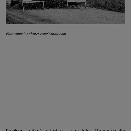
Foto:amusingplanet.com/Yahoo.com
Problema iniţială a fost cea a prafului. Drumurile din