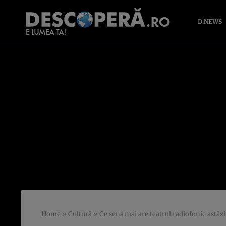
D:NEWS
Home
»
Cultură
»
Ce sens mai are teatrul radiofonic astăz