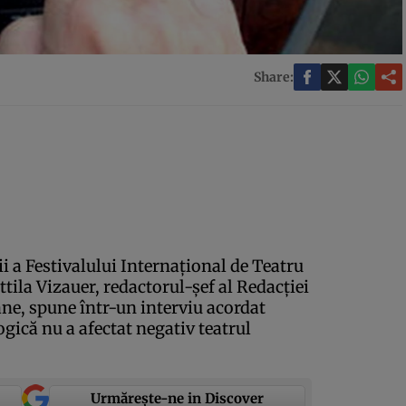
Share:
ţii a Festivalului Internaţional de Teatru
ila Vizauer, redactorul-şef al Redacţiei
ne, spune într-un interviu acordat
ică nu a afectat negativ teatrul
Urmărește-ne in Discover