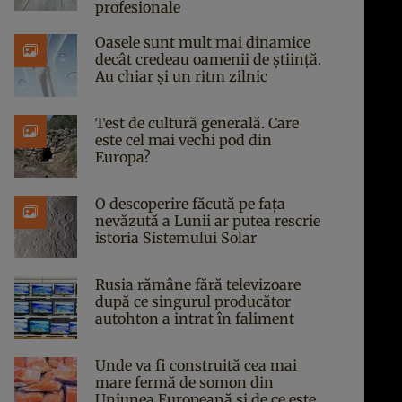
profesionale
Oasele sunt mult mai dinamice
decât credeau oamenii de știință.
Au chiar și un ritm zilnic
Test de cultură generală. Care
este cel mai vechi pod din
Europa?
O descoperire făcută pe fața
nevăzută a Lunii ar putea rescrie
istoria Sistemului Solar
Rusia rămâne fără televizoare
după ce singurul producător
autohton a intrat în faliment
Unde va fi construită cea mai
mare fermă de somon din
Uniunea Europeană și de ce este