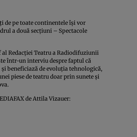
 de pe toate continentele îşi vor
cadrul a două secţiuni – Spectacole
f al Redacţiei Teatru a Radiodifuziunii
e într-un interviu despre faptul că
 şi beneficiază de evoluţia tehnologică,
ei piese de teatru doar prin sunete şi
ova.
EDIAFAX de Attila Vizauer: