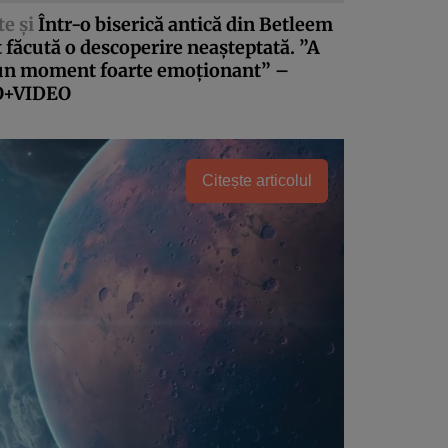
te şi
Într-o biserică antică din Betleem
t făcută o descoperire neaşteptată. ”A
 un moment foarte emoţionant” –
O+VIDEO
Citește articolul