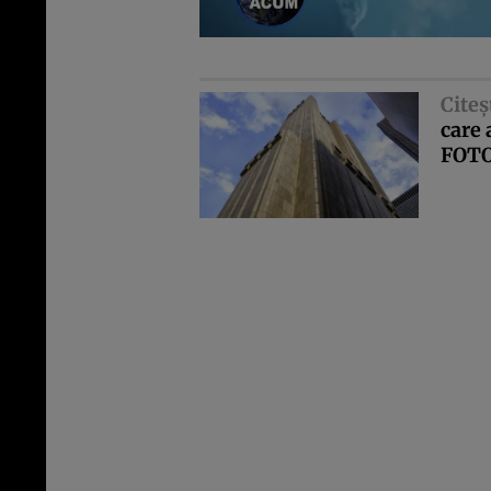
Citeş
care 
FOT