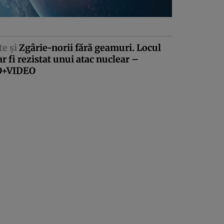
te şi
Zgârie-norii fără geamuri. Locul
ar fi rezistat unui atac nuclear –
O+VIDEO