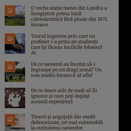
O veche stație meteo din Londra a
înregistrat prima lună
calendaristică fără ploaie din 1871
încoace
Trucul ingenios prin care un
profesor i-a prins pe studenții
care își făceau lucrările folosind
AI
De ce oamenii au încetat să-i
îngroape pe cei dragi acasă? Un
nou studiu încearcă să afle!
De ce doare atât de mult să fii
ignorat și cum poți depăși
această experiență
Tinerii și angajații din medii
defavorizate, cei mai vulnerabili
la extinderea carierelor