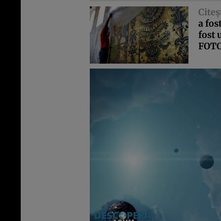
Citeş
a fos
fost
FOT