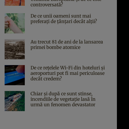
controversată?
De ce unii oameni sunt mai
preferați de țânțari decât alții?
Au trecut 81 de ani de la lansarea
primei bombe atomice
De ce rețelele Wi-Fi din hoteluri și
aeroporturi pot fi mai periculoase
decât credem?
Chiar și după ce sunt stinse,
incendiile de vegetație lasă în
urmă un fenomen devastator