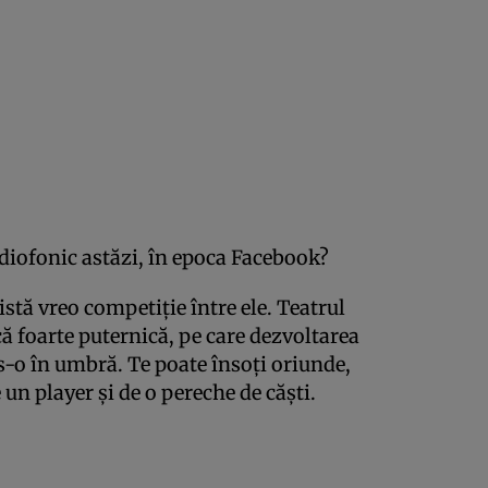
adiofonic astăzi, în epoca Facebook?
istă vreo competiţie între ele. Teatrul
că foarte puternică, pe care dezvoltarea
s-o în umbră. Te poate însoţi oriunde,
un player şi de o pereche de căşti.