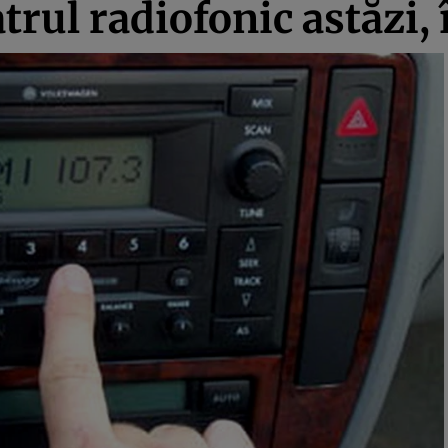
atrul radiofonic astăzi