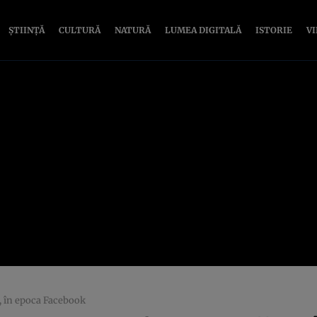
ȘTIINȚĂ
CULTURĂ
NATURĂ
LUMEA DIGITALĂ
ISTORIE
V
i, în epoca Facebook