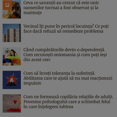
Ceva ce savanții au crezut că este unic
oamenilor tocmai a fost observat și la
maimuțe
Vecinul îți pune în pericol locuința? Ce poți
face dacă refuză să remedieze problema
Când cumpărăturile devin o dependență.
Cum recunoști oniomania și cum poți ieși
din acest cerc
Cum să înveți toleranța la suferință.
Abilitatea care te ajută să nu mai reacționezi
impulsiv
Cum ne formează copilăria relațiile de adulți.
Povestea psihologului care a schimbat felul
în care înțelegem iubirea