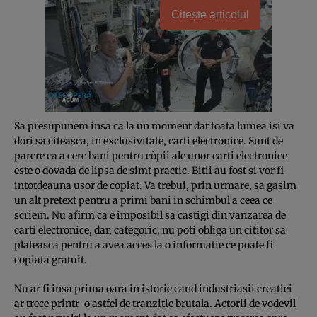
Citește articolul
Sa presupunem insa ca la un moment dat toata lumea isi va
dori sa citeasca, in exclusivitate, carti electronice. Sunt de
parere ca a cere bani pentru còpii ale unor carti electronice
este o dovada de lipsa de simt practic. Bitii au fost si vor fi
intotdeauna usor de copiat. Va trebui, prin urmare, sa gasim
un alt pretext pentru a primi bani in schimbul a ceea ce
scriem. Nu afirm ca e imposibil sa castigi din vanzarea de
carti electronice, dar, categoric, nu poti obliga un cititor sa
plateasca pentru a avea acces la o informatie ce poate fi
copiata gratuit.
Nu ar fi insa prima oara in istorie cand industriasii creatiei
ar trece printr-o astfel de tranzitie brutala. Actorii de vode­vil