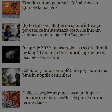
Test de cultură generală. Ce înălțime au
girafele la naștere?
(P) Prețul consultației nu spune întreaga
poveste: ce influențează costurile într-un
cabinet stomatologic din București
În aprilie 2029, un asteroid va trece la limită
pe lângă Pământ. Cercetătorii, îngrijorați de
posibile consecințe
Căldura îți fură somnul? Cum poți dormi mai
bine în nopțile caniculare
Ouăle ecologice ar putea avea un impact
climatic mai mare decât cele provenite din
ferme clasice