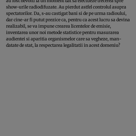
au fost nevoiti la un moment dat sa efectueze trecerea spre
show-urile radiodifuzate. Au pierdut astfel controlul asu­pra
spectatorilor. Da, s-au castigat bani si de pe urma radioului,
dar cine-ar fi putut prezice ca, pentru ca acest lu­cru sa devina
realizabil, se va impune crearea licentelor de emisie,
inventarea unor noi metode statistice pentru ma­su­rarea
audientei si aparitia organismelor care sa veghe­ze, man­
datate de stat, la respectarea legalitatii in acest domeniu?