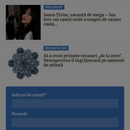
PROSPORT
Ioana Țiriac, vacanță de mega – lux
într-un castel unde o noapte de cazare
costă...
MEDIAFAX.RO
AI a creat primele virusuri „de la zero”.
Descoperirea îi îngrijorează pe oamenii
de știință
Adresa de email*
Numele