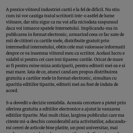
A prezice viitorul industriei cartii e la fel de dificil. Nu stiu
cum isi vor castiga traiul scriitorii intr-o astfel de lume
viitoare, dar stiu sigur ca nu voi afla niciodata raspunsul
daca voi intoarce spatele Internetului. Implicandu-ma in
publicarea in format electronic, urmarind ceea ce fac sute de
mii de cititori cu cartile mele, distribuite gratuit prin
intermediul internetului, obtin cele mai valoroase informatii
despre ce va insemna viitorul meu ca scriitor. Acelasi lucru e
valabil si pentru cei care imi tiparesc cartile. Oricat de mare
ar fi pentru mine miza anticiparii, pentru editorii mei ea e si
mai mare. Iata de ce, atunci cand am propus distribuirea
gratuita a cartilor mele in format electronic, simultan cu
aparitia editiilor tiparite, editorii mei au fost de indata de
acord.
S-a dovedit o decizie rentabila. Aceasta cercetare a pietei prin
oferirea gratuita a editiilor electronice a ajutat la vanzarea
editiilor tiparite. Mai mult chiar, largirea publicului care ma
citeste mi-a deschis considerabil aria activitatilor, aducandu-
mi cereri de articole bine platite, un post universitar, mai