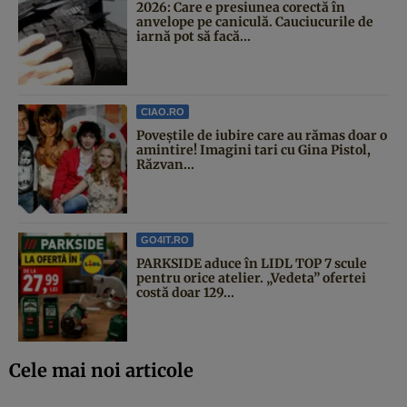
2026: Care e presiunea corectă în
anvelope pe caniculă. Cauciucurile de
iarnă pot să facă...
CIAO.RO
Poveştile de iubire care au rămas doar o
amintire! Imagini tari cu Gina Pistol,
Răzvan...
GO4IT.RO
PARKSIDE aduce în LIDL TOP 7 scule
pentru orice atelier. „Vedeta” ofertei
costă doar 129...
Cele mai noi articole