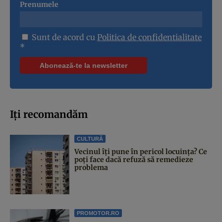
Prenumele
Sunt de acord cu
Politica de confidentialitate
*
Iți recomandăm
CULTURĂ
Vecinul îți pune în pericol locuința? Ce
poți face dacă refuză să remedieze
problema
PROMOTOR.RO