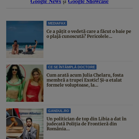
Google News
Google Showcase
și
MEDIAFAX
Ce a pățit o vedetă care a făcut o baie pe
o plajă cunoscută? Pericolele...
CE SE ÎNTÂMPLĂ DOCTORE
Cum arată acum Julia Chelaru, fosta
membră a trupei Exotic! Și-a etalat
formele voluptoase, la...
GANDUL.RO
Un politician de top din Libia a dat în
judecată Poliția de Frontieră din
România...