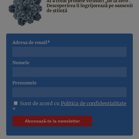
AI a creat primele virusuri „de la zero”.
Descoperirea îi îngrijorează pe oamenii
de știință
Adresa de email*
Numele
Prenumele
Sunt de acord cu
Politica de confidentialitate
*