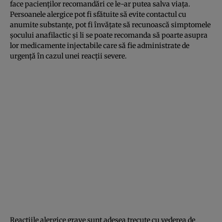
face pacienţilor recomandări ce le-ar putea salva viaţa.
Persoanele alergice pot fi sfătuite să evite contactul cu
anumite substanţe, pot fi învăţate să recunoască simptomele
şocului anafilactic şi li se poate recomanda să poarte asupra
lor medicamente injectabile care să fie administrate de
urgenţă în cazul unei reacţii severe.
Reacţiile alergice grave sunt adesea trecute cu vederea de