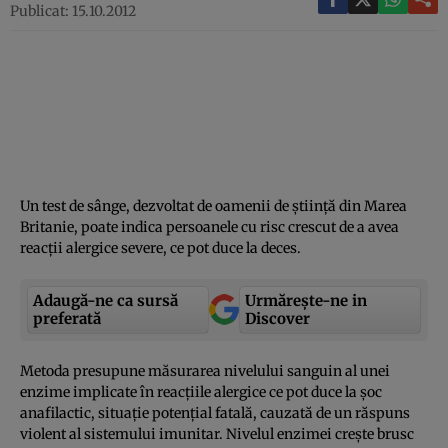
Publicat: 15.10.2012
Un test de sânge, dezvoltat de oamenii de ştiinţă din Marea
Britanie, poate indica persoanele cu risc crescut de a avea
reacţii alergice severe, ce pot duce la deces.
Adaugă-ne ca sursă
Urmărește-ne in
preferată
Discover
Metoda presupune măsurarea nivelului sanguin al unei
enzime implicate în reacţiile alergice ce pot duce la şoc
anafilactic, situaţie potenţial fatală, cauzată de un răspuns
violent al sistemului imunitar. Nivelul enzimei creşte brusc