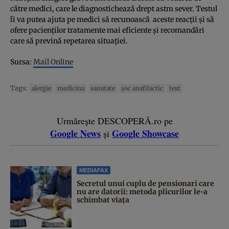
către medici, care le diagnostichează drept astm sever. Testul
îi va putea ajuta pe medici să recunoască aceste reacţii şi să
ofere pacienţilor tratamente mai eficiente şi recomandări
care să prevină repetarea situaţiei.
Sursa:
Mail Online
Tags:
alergie
medicina
sanatate
şoc anafilactic
test
Urmărește DESCOPERĂ.ro pe
Google News
Google Showcase
și
MEDIAFAX
Secretul unui cuplu de pensionari care
nu are datorii: metoda plicurilor le-a
schimbat viața