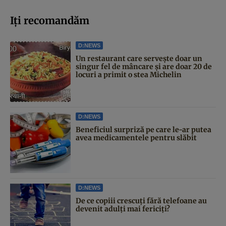
Iți recomandăm
D:NEWS
Un restaurant care servește doar un
singur fel de mâncare și are doar 20 de
locuri a primit o stea Michelin
D:NEWS
Beneficiul surpriză pe care le-ar putea
avea medicamentele pentru slăbit
D:NEWS
De ce copiii crescuți fără telefoane au
devenit adulți mai fericiți?