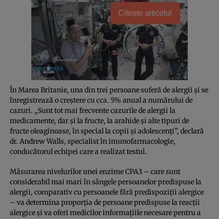
Citește articolul
În Marea Britanie, una din trei persoane suferă de alergii şi se
înregistrează o creştere cu cca. 5% anual a numărului de
cazuri. „Sunt tot mai frecvente cazurile de alergii la
medicamente, dar şi la fructe, la arahide şi alte tipuri de
fructe oleaginoase, în special la copii şi adolescenţi”, declară
dr. Andrew Walls, specialist în imunofarmacologie,
conducătorul echipei care a realizat testul.
Măsurarea nivelurilor unei enzime CPA3 – care sunt
considerabil mai mari în sângele persoanelor predispuse la
alergii, comparativ cu persoanele fără predispoziţii alergice
– va determina proporţia de persoane predispuse la reacţii
alergice şi va oferi medicilor informaţiile necesare pentru a