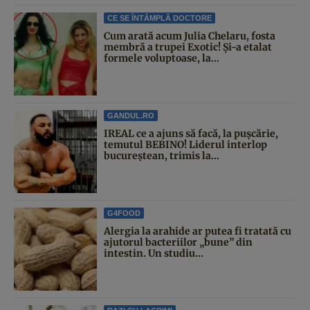
CE SE ÎNTÂMPLĂ DOCTORE
Cum arată acum Julia Chelaru, fosta
membră a trupei Exotic! Și-a etalat
formele voluptoase, la...
GANDUL.RO
IREAL ce a ajuns să facă, la pușcărie,
temutul BEBINO! Liderul interlop
bucureștean, trimis la...
G4FOOD
Alergia la arahide ar putea fi tratată cu
ajutorul bacteriilor „bune” din
intestin. Un studiu...