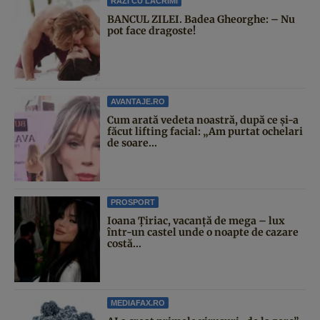
RAZI CU LACRIMI
BANCUL ZILEI. Badea Gheorghe: – Nu
pot face dragoste!
AVANTAJE.RO
Cum arată vedeta noastră, după ce și-a
făcut lifting facial: „Am purtat ochelari
de soare...
PROSPORT
Ioana Țiriac, vacanță de mega – lux
într-un castel unde o noapte de cazare
costă...
MEDIAFAX.RO