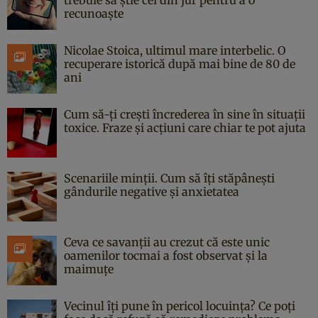
recunoaște
Nicolae Stoica, ultimul mare interbelic. O
recuperare istorică după mai bine de 80 de
ani
Cum să-ți crești încrederea în sine în situații
toxice. Fraze și acțiuni care chiar te pot ajuta
Scenariile minții. Cum să îți stăpânești
gândurile negative și anxietatea
Ceva ce savanții au crezut că este unic
oamenilor tocmai a fost observat și la
maimuțe
Vecinul îți pune în pericol locuința? Ce poți