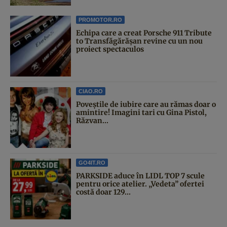
PROMOTOR.RO
Echipa care a creat Porsche 911 Tribute
to Transfăgărășan revine cu un nou
proiect spectaculos
CIAO.RO
Poveştile de iubire care au rămas doar o
amintire! Imagini tari cu Gina Pistol,
Răzvan...
GO4IT.RO
PARKSIDE aduce în LIDL TOP 7 scule
pentru orice atelier. „Vedeta” ofertei
costă doar 129...