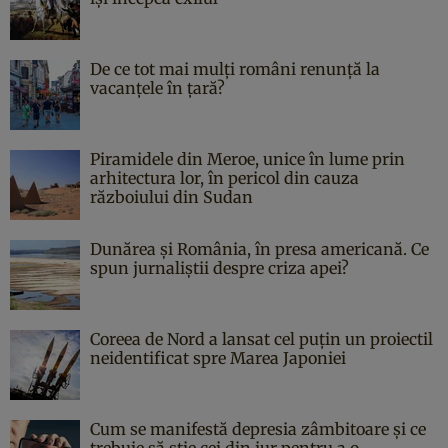
De ce tot mai mulți români renunță la
vacanțele în țară?
Piramidele din Meroe, unice în lume prin
arhitectura lor, în pericol din cauza
războiului din Sudan
Dunărea și România, în presa americană. Ce
spun jurnaliștii despre criza apei?
Coreea de Nord a lansat cel puțin un proiectil
neidentificat spre Marea Japoniei
Cum se manifestă depresia zâmbitoare și ce
trebuie să știe cei din jur pentru a o