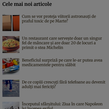
Cele mai noi articole
Cum se vor proteja viitorii astronauți de
praful toxic de pe Marte?
Un restaurant care servește doar un singur
fel de mâncare și are doar 20 de locuri a
primit o stea Michelin
Beneficiul surpriză pe care le-ar putea avea
medicamentele pentru slăbit
De ce copiii crescuți fără telefoane au devenit
adulți mai fericiți?
Începutul sfârşitului: Ziua în care Napoleon
îşi începea exilul