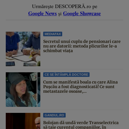
Urmărește DESCOPERĂ.ro pe
Google News
Google Showcase
și
MEDIAFAX
Secretul unui cuplu de pensionari care
nu are datorii: metoda plicurilor le-a
schimbat viața
CE SE ÎNTÂMPLĂ DOCTORE
Cum se manifestă boala cu care Alina
Pușcău a fost diagnosticată! Ce sunt
metastazele osoase,...
GANDUL.RO
Bolojan dă undă verde Transelectrica
să taie curentul companiilor, în