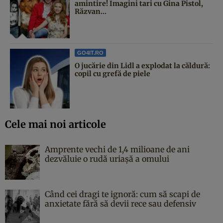
amintire! Imagini tari cu Gina Pistol,
Răzvan...
GO4IT.RO
O jucărie din Lidl a explodat la căldură:
copil cu grefă de piele
Cele mai noi articole
Amprente vechi de 1,4 milioane de ani
dezvăluie o rudă uriașă a omului
Când cei dragi te ignoră: cum să scapi de
anxietate fără să devii rece sau defensiv