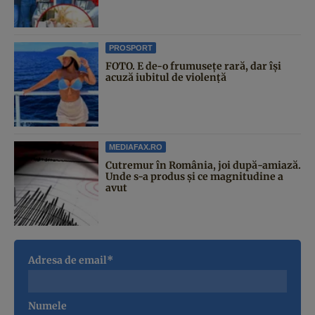
PROSPORT
FOTO. E de-o frumusețe rară, dar își
acuză iubitul de violență
MEDIAFAX.RO
Cutremur în România, joi după-amiază.
Unde s-a produs și ce magnitudine a
avut
Adresa de email*
Numele