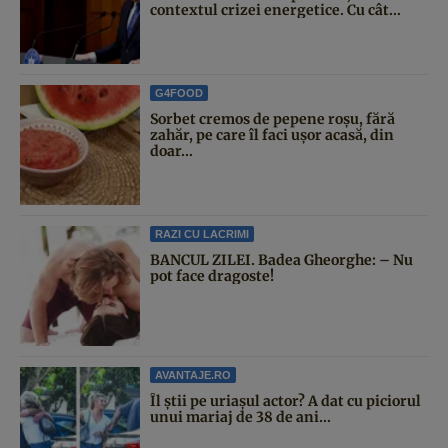
contextul crizei energetice. Cu cât...
G4FOOD
Sorbet cremos de pepene roșu, fără
zahăr, pe care îl faci ușor acasă, din
doar...
RAZI CU LACRIMI
BANCUL ZILEI. Badea Gheorghe: – Nu
pot face dragoste!
AVANTAJE.RO
Îl știi pe uriașul actor? A dat cu piciorul
unui mariaj de 38 de ani...