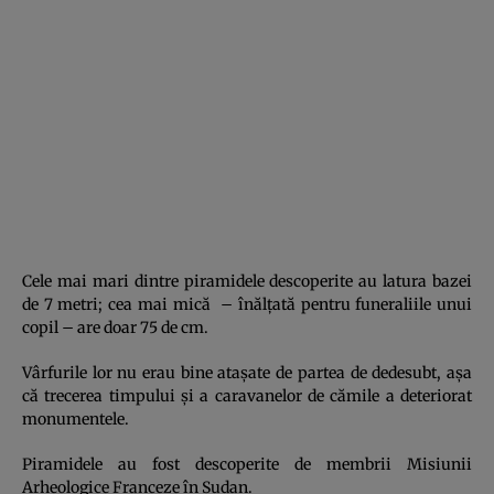
Cele mai mari dintre piramidele descoperite au latura bazei
de 7 metri; cea mai mică – înălţată pentru funeraliile unui
copil – are doar 75 de cm.
Vârfurile lor nu erau bine ataşate de partea de dedesubt, aşa
că trecerea timpului şi a caravanelor de cămile a deteriorat
monumentele.
Piramidele au fost descoperite de membrii Misiunii
Arheologice Franceze în Sudan.