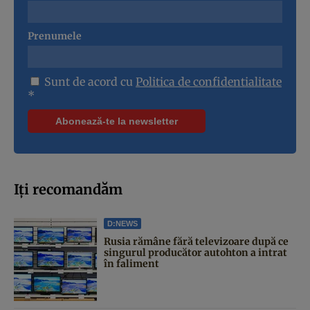
Prenumele
Sunt de acord cu
Politica de confidentialitate
*
Iți recomandăm
D:NEWS
Rusia rămâne fără televizoare după ce
singurul producător autohton a intrat
în faliment