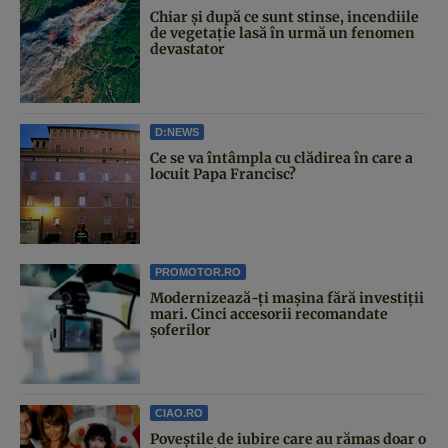
Chiar și după ce sunt stinse, incendiile
de vegetație lasă în urmă un fenomen
devastator
D:NEWS
Ce se va întâmpla cu clădirea în care a
locuit Papa Francisc?
PROMOTOR.RO
Modernizează-ți mașina fără investiții
mari. Cinci accesorii recomandate
șoferilor
CIAO.RO
Poveştile de iubire care au rămas doar o