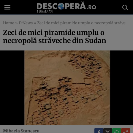
Home
»
D:News
»
Zeci de mici piramide umplu o necropolă străveche din Sudan
Zeci de mici piramide umplu o
necropolă străveche din Sudan
Mihaela Stanescu