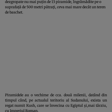
dezgropate nu mai puţin de 13 piramide, îngrămădite pe o
suprafaţă de 500 metri pătraţi, ceva mai mare decât un teren
de baschet.
Piramidele au o vechime de cca. două milenii, datând din
timpul când, pe actualul teritoriu al Sudanului, exista un
regat numit Kush, care se învecina cu Egiptul şi,mai târziu,
cu Imperiul Roman.