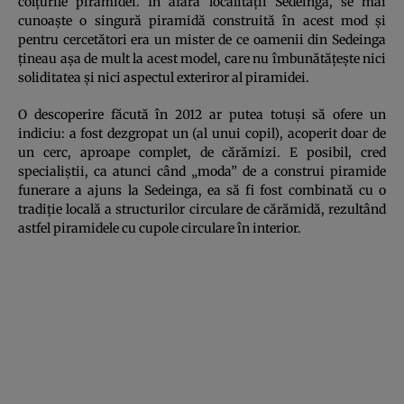
colţurile piramidei. În afara localităţii Sedeinga, se mai
cunoaşte o singură piramidă construită în acest mod şi
pentru cercetători era un mister de ce oamenii din Sedeinga
ţineau aşa de mult la acest model, care nu îmbunătăţeşte nici
soliditatea şi nici aspectul exteriror al piramidei.
O descoperire făcută în 2012 ar putea totuşi să ofere un
indiciu: a fost dezgropat un (al unui copil), acoperit doar de
un cerc, aproape complet, de cărămizi. E posibil, cred
specialiştii, ca atunci când „moda” de a construi piramide
funerare a ajuns la Sedeinga, ea să fi fost combinată cu o
tradiţie locală a structurilor circulare de cărămidă, rezultând
astfel piramidele cu cupole circulare în interior.