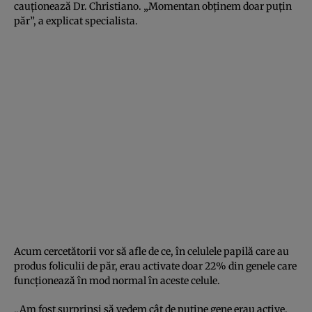
cauţionează Dr. Christiano. „Momentan obţinem doar puţin
păr”, a explicat specialista.
Acum cercetătorii vor să afle de ce, în celulele papilă care au
produs foliculii de păr, erau activate doar 22% din genele care
funcţionează în mod normal în aceste celule.
„Am fost surprinşi să vedem cât de puţine gene erau active.