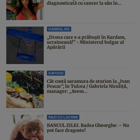
diagnosticată cu cancer la sân în...
GANDUL.RO
„Drona care s-a prăbușit în Kardam,
ucraineană!” - Ministerul bulgar al
Apărării
G4FOOD
Cât costă saramura de sturion la „Ivan
Pescar”, în Tulcea / Gabriela Niculiță,
manager: „Avem...
RAZI CU LACRIMI
BANCUL ZILEI. Badea Gheorghe: – Nu
pot face dragoste!