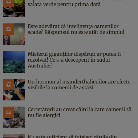
salata verde pentru prima dată
Este adevărat că inteligența oamenilor
scade? Răspunsul nu este atât de simplu!
Misterul giganților dispăruți ar putea fi
rezolvat! Ce s-a descoperit în sudul
Australiei?
Un hormon al neanderthalienilor are efecte
vizibile la oamenii de astăzi
Cercetătorii au creat câini la care oamenii să
nu fie alergici
Nu este suficient să înțelegi rănile din