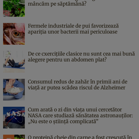
mâncăm pe săptămână?
Fermele industriale de pui favorizează
apariția unor bacterii mai periculoase
De ce cxercițiile clasice nu sunt cea mai bună
alegere pentru un abdomen plat?
Consumul redus de zahăr în primii ani de
viață ar putea scădea riscul de Alzheimer
Cum arată o zi din viața unui cercetător
NASA care studiază sănătatea astronauților:
„Nu este o știință complicată”
O proteină cheie din carne a fost crescută în