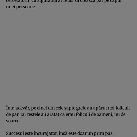
cercetătorii, cu siguranţă ar reuşi să crească păr pe capul
unei persoane.
Într-adevăr, pe cinci din cele şapte grefe au apărut noi foliculi
de păr, iar testele au arătat că erau foliculi de oameni, nu de
şoareci.
Succesul este încurajator, însă este doar un prim pas,