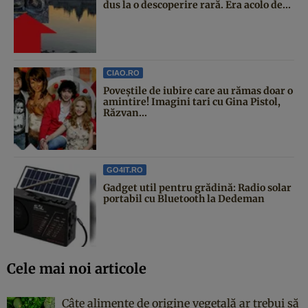
dus la o descoperire rară. Era acolo de...
CIAO.RO
Poveştile de iubire care au rămas doar o
amintire! Imagini tari cu Gina Pistol,
Răzvan...
GO4IT.RO
Gadget util pentru grădină: Radio solar
portabil cu Bluetooth la Dedeman
Cele mai noi articole
Câte alimente de origine vegetală ar trebui să