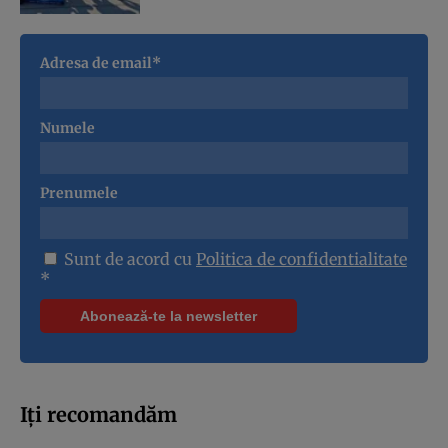
Adresa de email*
Numele
Prenumele
Sunt de acord cu
Politica de confidentialitate
*
Iți recomandăm