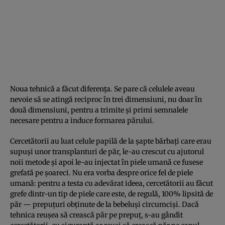
Noua tehnică a făcut diferenţa. Se pare că celulele aveau
nevoie să se atingă reciproc în trei dimensiuni, nu doar în
două dimensiuni, pentru a trimite şi primi semnalele
necesare pentru a induce formarea părului.
Cercetătorii au luat celule papilă de la şapte bărbaţi care erau
supuşi unor transplanturi de păr, le-au crescut cu ajutorul
noii metode şi apoi le-au injectat în piele umană ce fusese
grefată pe şoareci. Nu era vorba despre orice fel de piele
umană: pentru a testa cu adevărat ideea, cercetătorii au făcut
grefe dintr-un tip de piele care este, de regulă, 100% lipsită de
păr — prepuţuri obţinute de la bebeluşi circumcişi. Dacă
tehnica reuşea să crească păr pe prepuţ, s-au gândit