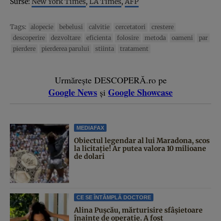
Surse:
New York Times
,
LA Times
,
AFP
Tags:
alopecie
bebelusi
calvitie
cercetatori
crestere
descoperire
dezvoltare
eficienta
folosire
metoda
oameni
par
pierdere
pierderea parului
stiinta
tratament
Urmărește DESCOPERĂ.ro pe
Google News
Google Showcase
și
MEDIAFAX
Obiectul legendar al lui Maradona, scos
la licitație! Ar putea valora 10 milioane
de dolari
CE SE ÎNTÂMPLĂ DOCTORE
Alina Pușcău, mărturisire sfâșietoare
înainte de operație. A fost