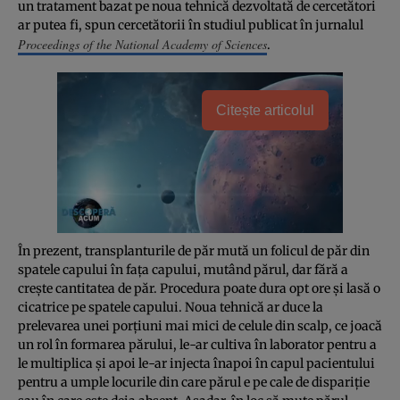
un tratament bazat pe noua tehnică dezvoltată de cercetători
ar putea fi, spun cercetătorii în studiul publicat în jurnalul
Proceedings of the National Academy of Sciences
.
Citește articolul
În prezent, transplanturile de păr mută un folicul de păr din
spatele capului în faţa capului, mutând părul, dar fără a
creşte cantitatea de păr. Procedura poate dura opt ore şi lasă o
cicatrice pe spatele capului. Noua tehnică ar duce la
prelevarea unei porţiuni mai mici de celule din scalp, ce joacă
un rol în formarea părului, le-ar cultiva în laborator pentru a
le multiplica şi apoi le-ar injecta înapoi în capul pacientului
pentru a umple locurile din care părul e pe cale de dispariţie