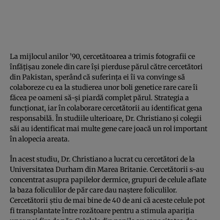
La mijlocul anilor ’90, cercetătoarea a trimis fotografii ce
înfăţişau zonele din care îşi pierduse părul către cercetători
din Pakistan, sperând că suferinţa ei îi va convinge să
colaboreze cu ea la studierea unor boli genetice rare care îi
făcea pe oameni să-şi piardă complet părul. Strategia a
funcţionat, iar în colaborare cercetătorii au identificat gena
responsabilă. În studiile ulterioare, Dr. Christiano şi colegii
săi au identificat mai multe gene care joacă un rol important
în alopecia areata.
În acest studiu, Dr. Christiano a lucrat cu cercetători de la
Universitatea Durham din Marea Britanie. Cercetătorii s-au
concentrat asupra papilelor dermice, grupuri de celule aflate
la baza foliculilor de păr care dau naştere foliculilor.
Cercetătorii ştiu de mai bine de 40 de ani că aceste celule pot
fi transplantate între rozătoare pentru a stimula apariţia