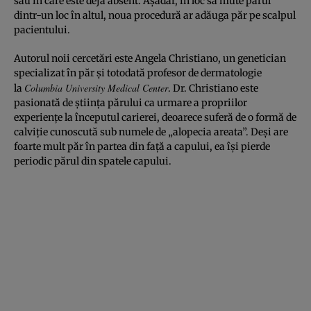
sau în care este deja absent. Aşadar, în loc să mute părul
dintr-un loc în altul, noua procedură ar adăuga păr pe scalpul
pacientului.
Autorul noii cercetări este Angela Christiano, un genetician
specializat în păr şi totodată profesor de dermatologie
Columbia University Medical Center
la
. Dr. Christiano este
pasionată de ştiinţa părului ca urmare a propriilor
experienţe la începutul carierei, deoarece suferă de o formă de
calviţie cunoscută sub numele de „alopecia areata”. Deşi are
foarte mult păr în partea din faţă a capului, ea îşi pierde
periodic părul din spatele capului.