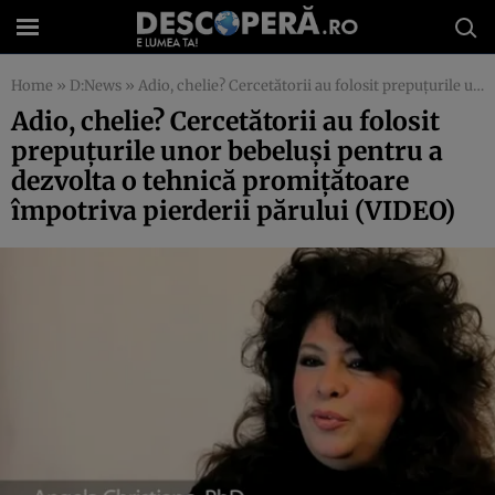
Home
»
D:News
»
Adio, chelie? Cercetătorii au folosit prepuţurile unor bebeluşi pentru a dezvolta o tehnică promiţătoare împotriva pierderii părului (VIDEO)
Adio, chelie? Cercetătorii au folosit
prepuţurile unor bebeluşi pentru a
dezvolta o tehnică promiţătoare
împotriva pierderii părului (VIDEO)