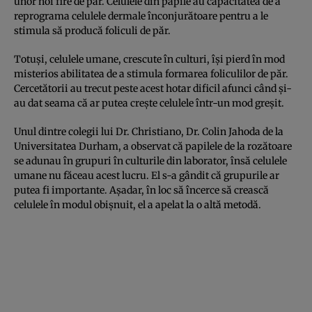
unor noi fire de păr. Celulele din papile au capacitatea de a
reprograma celulele dermale înconjurătoare pentru a le
stimula să producă foliculi de păr.
Totuşi, celulele umane, crescute în culturi, îşi pierd în mod
misterios abilitatea de a stimula formarea foliculilor de păr.
Cercetătorii au trecut peste acest hotar dificil afunci când şi-
au dat seama că ar putea creşte celulele într-un mod greşit.
Unul dintre colegii lui Dr. Christiano, Dr. Colin Jahoda de la
Universitatea Durham, a observat că papilele de la rozătoare
se adunau în grupuri în culturile din laborator, însă celulele
umane nu făceau acest lucru. El s-a gândit că grupurile ar
putea fi importante. Aşadar, în loc să încerce să crească
celulele în modul obişnuit, el a apelat la o altă metodă.