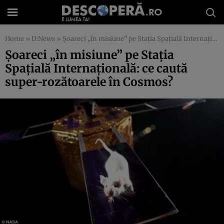
Home
»
D:News
»
Şoareci „în misiune” pe Staţia Spaţială Internaţională: ce caută super-rozătoarele în Cosmos?
Şoareci „în misiune” pe Staţia
Spaţială Internaţională: ce caută
super-rozătoarele în Cosmos?