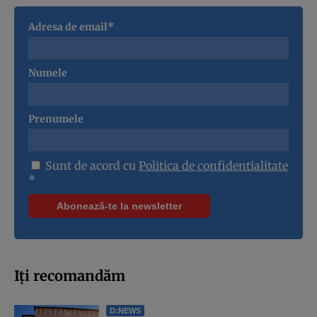
Adresa de email*
Numele
Prenumele
Sunt de acord cu
Politica de confidentialitate
*
Iți recomandăm
D:NEWS