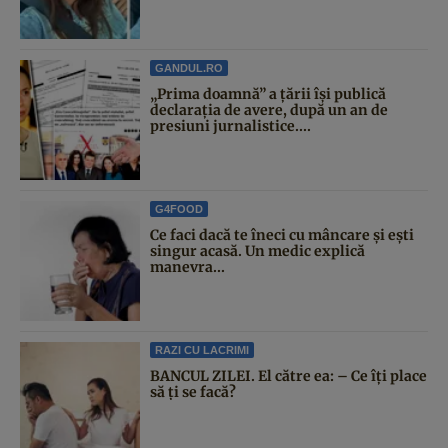
GANDUL.RO
„Prima doamnă” a țării își publică
declarația de avere, după un an de
presiuni jurnalistice....
G4FOOD
Ce faci dacă te îneci cu mâncare și ești
singur acasă. Un medic explică
manevra...
RAZI CU LACRIMI
BANCUL ZILEI. El către ea: – Ce îți place
să ți se facă?