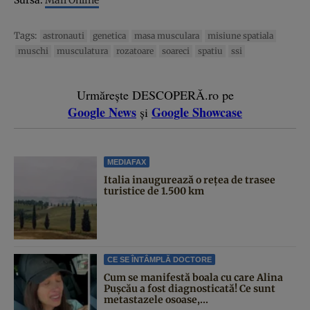
Tags:
astronauti
genetica
masa musculara
misiune spatiala
muschi
musculatura
rozatoare
soareci
spatiu
ssi
Urmărește DESCOPERĂ.ro pe
Google News
Google Showcase
și
MEDIAFAX
Italia inaugurează o rețea de trasee
turistice de 1.500 km
CE SE ÎNTÂMPLĂ DOCTORE
Cum se manifestă boala cu care Alina
Pușcău a fost diagnosticată! Ce sunt
metastazele osoase,...