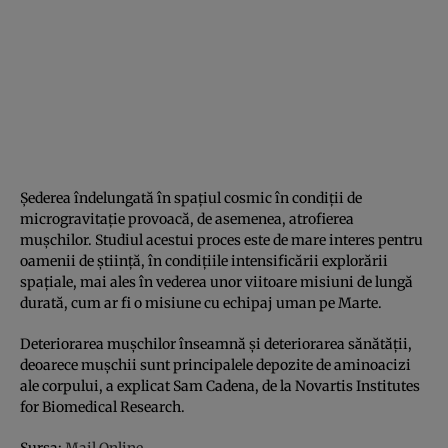
Şederea îndelungată în spaţiul cosmic în condiţii de
microgravitaţie provoacă, de asemenea, atrofierea
muşchilor. Studiul acestui proces este de mare interes pentru
oamenii de ştiinţă, în condiţiile intensificării explorării
spaţiale, mai ales în vederea unor viitoare misiuni de lungă
durată, cum ar fi o misiune cu echipaj uman pe Marte.
Deteriorarea muşchilor înseamnă şi deteriorarea sănătăţii,
deoarece muşchii sunt principalele depozite de aminoacizi
ale corpului, a explicat Sam Cadena, de la Novartis Institutes
for Biomedical Research.
Sursa:
Mail Online