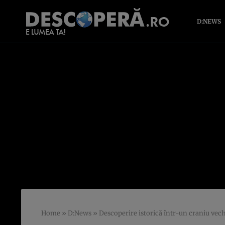
D:NEWS
Home
»
D:News
»
Descoperire istorică într-un craniu vech