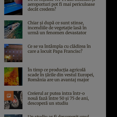
aeroporturi pot fi mai periculoase
decât credem?
Chiar și după ce sunt stinse,
incendiile de vegetație lasă în
urmă un fenomen devastator
Ce se va întâmpla cu clădirea în
care a locuit Papa Francisc?
În timp ce producția agricolă
scade în țările din vestul Europei,
România are un avantaj major
Creierul ar putea intra într-o
nouă fază între 50 și 75 de ani,
descoperă un studiu
Un studiu ar fi descoperit unul