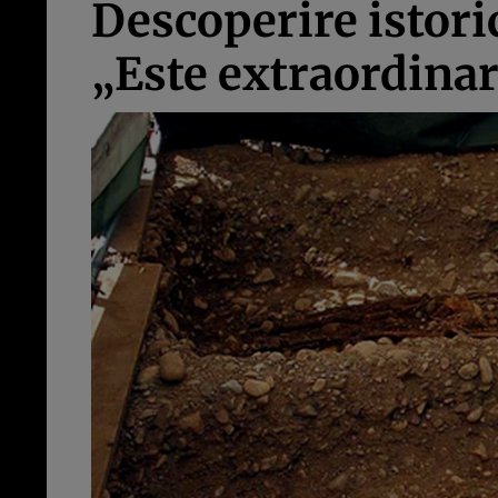
Descoperire istori
„Este extraordina