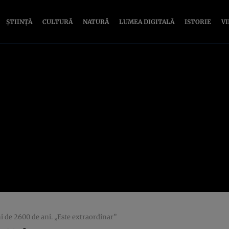
ȘTIINȚĂ
CULTURĂ
NATURĂ
LUMEA DIGITALĂ
ISTORIE
V
i de 2600 de ani. „Este extraordinar”