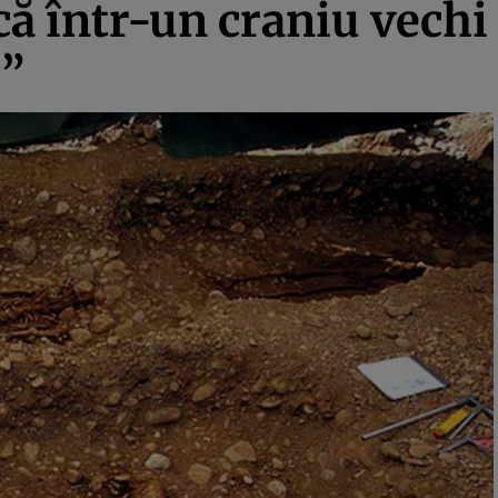
că într-un craniu vechi
r”