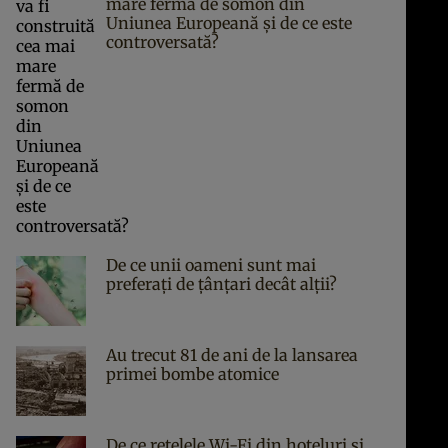
mare fermă de somon din
Uniunea Europeană și de ce este
controversată?
De ce unii oameni sunt mai
preferați de țânțari decât alții?
Au trecut 81 de ani de la lansarea
primei bombe atomice
De ce rețelele Wi-Fi din hoteluri și