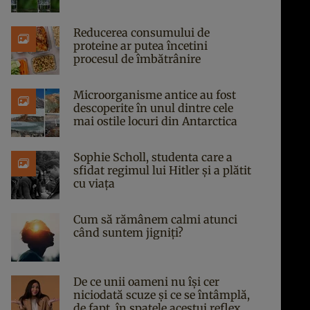
Reducerea consumului de
proteine ar putea încetini
procesul de îmbătrânire
Microorganisme antice au fost
descoperite în unul dintre cele
mai ostile locuri din Antarctica
Sophie Scholl, studenta care a
sfidat regimul lui Hitler și a plătit
cu viața
Cum să rămânem calmi atunci
când suntem jigniți?
De ce unii oameni nu își cer
niciodată scuze și ce se întâmplă,
de fapt, în spatele acestui reflex