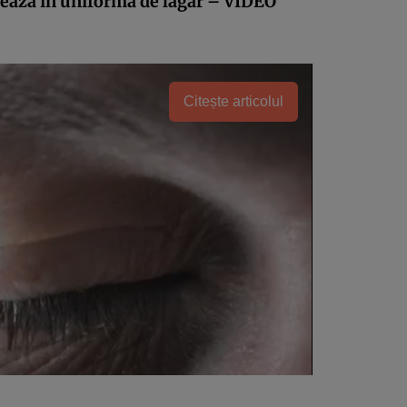
nează în uniformă de lagăr – VIDEO
Citește articolul