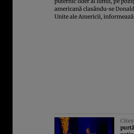
puternic lider al lumii, pe pozi
americană clasându-se Donald 
Unite ale Americii, informeaz
Citeş
purtă