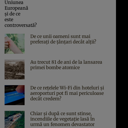
De ce unii oameni sunt mai
preferați de țânțari decât alții?
Au trecut 81 de ani de la lansarea
primei bombe atomice
De ce rețelele Wi-Fi din hoteluri și
aeroporturi pot fi mai periculoase
decât credem?
Chiar și după ce sunt stinse,
incendiile de vegetație lasă în
urmă un fenomen devastator