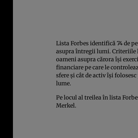
Lista Forbes identifică 74 de p
asupra întregii lumi. Criteriile
oameni asupra cărora îşi exerci
financiare pe care le controlea
sfere şi cât de activ îşi folose
lume.
Pe locul al treilea în lista For
Merkel.