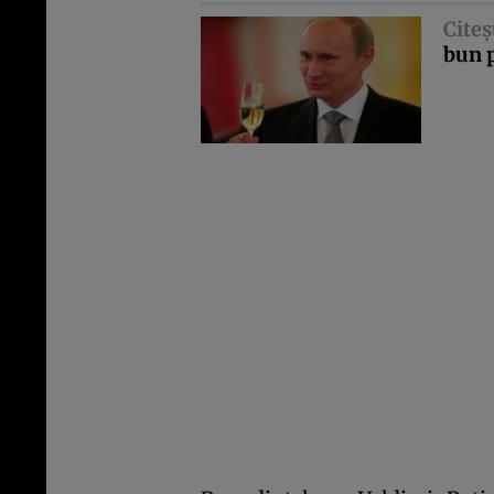
Citeş
bun 