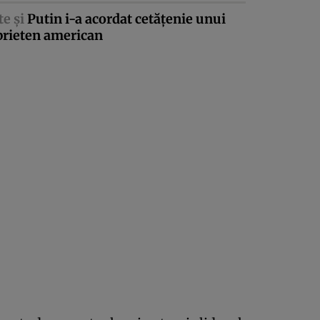
te şi
Putin i-a acordat cetăţenie unui
prieten american