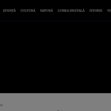
ȘTIINȚĂ
CULTURĂ
NATURĂ
LUMEA DIGITALĂ
ISTORIE
V
016