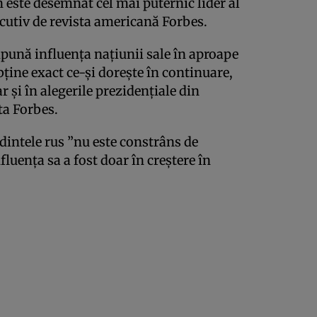
 este desemnat cel mai puternic lider al
ecutiv de revista americană Forbes.
mpună influenţa naţiunii sale în aproape
obţine exact ce-şi doreşte în continuare,
ar şi în alegerile prezidenţiale din
ta Forbes.
dintele rus ”nu este constrâns de
fluenţa sa a fost doar în creştere în