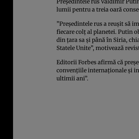
Preşedintele rus Valdimir Putin
lumii pentru a treia oară cons
”Preşedintele rus a reuşit să i
fiecare colţ al planetei. Putin 
din ţara sa şi până în Siria, chi
Statele Unite”, motivează revis
Editorii Forbes afirmă că preşe
convenţiile internaţionale şi in
ultimii ani”.