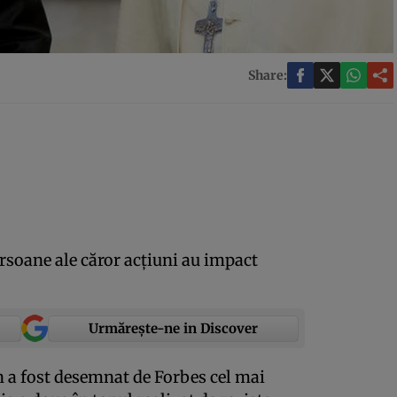
Share:
ersoane ale căror acţiuni au impact
Urmărește-ne in Discover
n a fost desemnat de Forbes cel mai