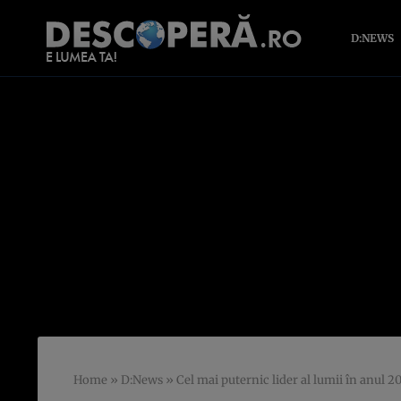
D:NEWS
Home
»
D:News
»
Cel mai puternic lider al lumii în anul 2