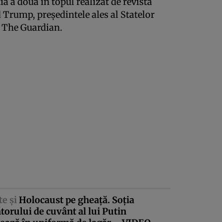
ţia a doua în topul realizat de revista
Trump, preşedintele ales al Statelor
ă The Guardian.
te şi
Holocaust pe gheaţă. Soţia
torului de cuvânt al lui Putin