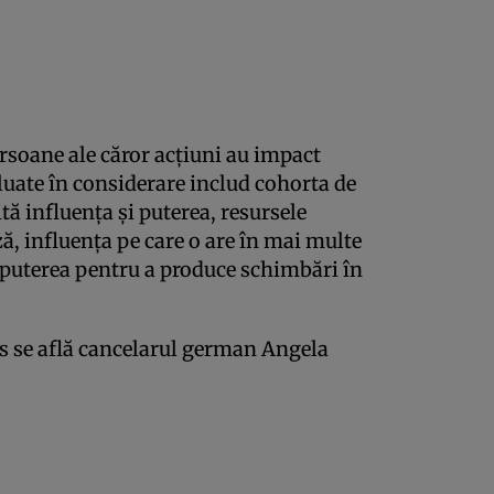
ersoane ale căror acţiuni au impact
 luate în considerare includ cohorta de
tă influenţa şi puterea, resursele
ză, influenţa pe care o are în mai multe
sc puterea pentru a produce schimbări în
bes se află cancelarul german Angela