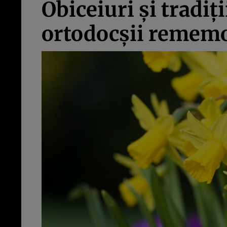
Obiceiuri şi tradiţ
ortodocşii rememor