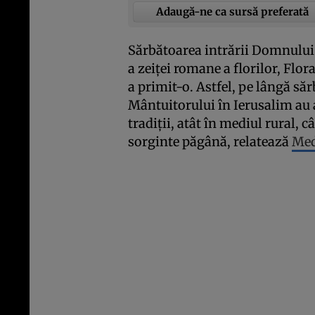
Adaugă-ne ca sursă preferată
Sărbătoarea intrării Domnului 
a zeiţei romane a florilor, Flo
a primit-o. Astfel, pe lângă săr
Mântuitorului în Ierusalim au 
tradiţii, atât în mediul rural, c
sorginte păgână, relatează
Med