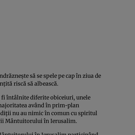
ndrăzneşte să se spele pe cap în ziua de
inţită riscă să albească.
fi întâlnite diferite obiceiuri, unele
 majoritatea având în prim-plan
adiţii nu au nimic în comun cu spiritul
rii Mântuitorului în Ierusalim.
Mântuitorului în Ierusalim participând