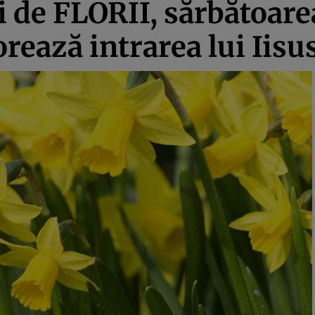
ii de FLORII, sărbătoare
ează intrarea lui Iisus