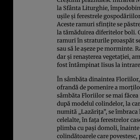
la Sfânta Liturghie, împodobind
uşile şi ferestrele gospodăriilo
Aceste ramuri sfinţite se păstre
la tămăduirea diferitelor boli.
ramuri în straturile proaspăt 
sau să le aşeze pe morminte. R
dar şi renaşterea vegetaţiei, a
fost întâmpinat Iisus la intrare
În sâmbăta dinaintea Floriilor,
ofrandă de pomenire a morţilor
sâmbăta Floriilor se mai făce
după modelul colindelor, la care
numită „Lazăriţa”, se îmbraca 
celelalte, în faţa ferestrelor c
plimba cu paşi domoli, înainte 
colindătoarele care povestesc,