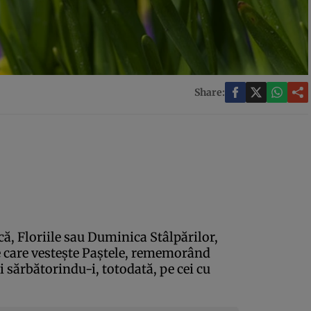
Share:
ă, Floriile sau Duminica Stâlpărilor,
 care vesteşte Paştele, rememorând
şi sărbătorindu-i, totodată, pe cei cu