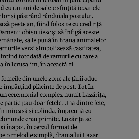
 cu ramuri de salcie sfinţită icoanele,
r lor şi păstrând rânduiala postului.
ază peste an, fiind folosite cu credinţă
 Oamenii obişnuiesc şi să înfigă aceste
semănate, să le pună în hrana animalelor
amurile verzi simbolizează castitatea,
mintind totodată de ramurile cu care a
a în Ierusalim, în această zi.
 femeile din unele zone ale ţării aduc
 împărţind plăcinte de post. Tot în
a un ceremonial complex numit Lazăriţa,
 participau doar fetele. Una dintre fete,
în mireasă şi colinda, împreună cu
aselor unde erau primite. Lazăriţa se
şi înapoi, în cercul format de
 pe o melodie simplă, drama lui Lazar