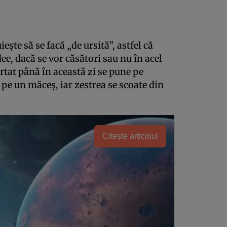
eşte să se facă „de ursită”, astfel că
dee, dacă se vor căsători sau nu în acel
urtat până în această zi se pune pe
pe un măceş, iar zestrea se scoate din
Citește articolul