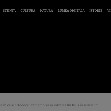
ȘTIINȚĂ
CULTURĂ
NATURĂ
LUMEA DIGITALĂ
ISTORIE
V
rea în care ortodocşii rememorează intrarea lui Iisus în Ierusalim