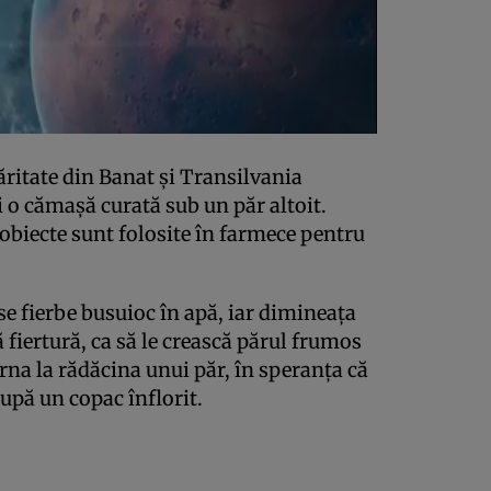
ăritate din Banat şi Transilvania
 o cămaşă curată sub un păr altoit.
 obiecte sunt folosite în farmece pentru
e fierbe busuioc în apă, iar dimineaţa
ă fiertură, ca să le crească părul frumos
arna la rădăcina unui păr, în speranţa că
după un copac înflorit.