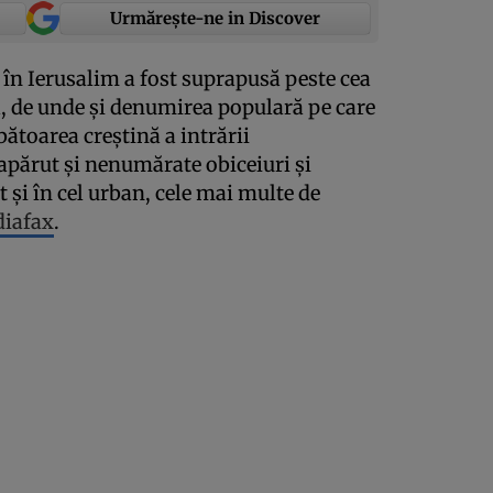
Urmărește-ne in Discover
în Ierusalim a fost suprapusă peste cea
ra, de unde şi denumirea populară pe care
bătoarea creştină a intrării
apărut şi nenumărate obiceiuri şi
ât şi în cel urban, cele mai multe de
iafax
.