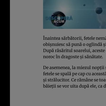
Înaintea sărbătorii, fetele nem
obişnuiesc să pună o oglindă şi
După răsăritul soarelui, aceste
noroc în dragoste şi sănătate.
De asemenea, la miezul nopţii s
fetele se spală pe cap cu aceast
şi strălucitor. Ce rămâne se to
băieţii se vor uita după ele, ca 