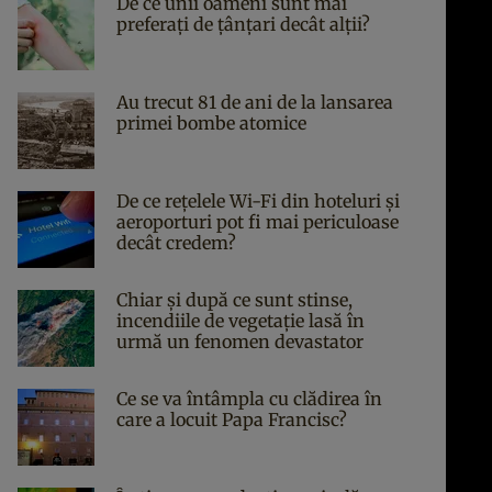
De ce unii oameni sunt mai
preferați de țânțari decât alții?
Au trecut 81 de ani de la lansarea
primei bombe atomice
De ce rețelele Wi-Fi din hoteluri și
aeroporturi pot fi mai periculoase
decât credem?
Chiar și după ce sunt stinse,
incendiile de vegetație lasă în
urmă un fenomen devastator
Ce se va întâmpla cu clădirea în
care a locuit Papa Francisc?