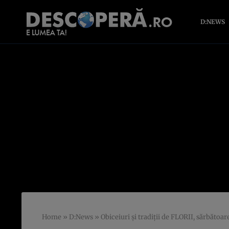
D:NEWS
Home
»
D:News
»
Obiceiuri şi tradiţii de FLORII, sărbătoa