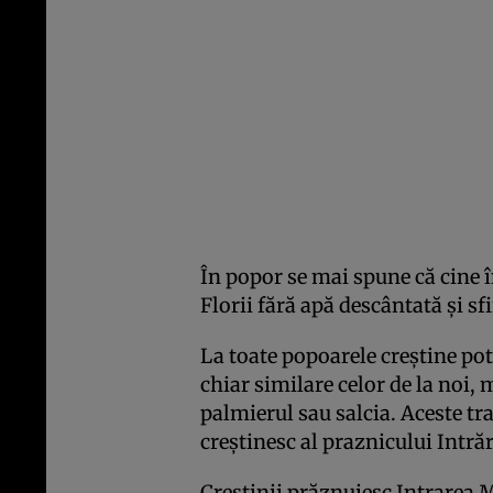
În popor se mai spune că cine î
Florii fără apă descântată şi sf
La toate popoarele creştine pot 
chiar similare celor de la noi,
palmierul sau salcia. Aceste tr
creştinesc al praznicului Intră
Creştinii prăznuiesc Intrarea 