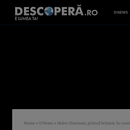
D:NEWS
Home
»
D:News
»
Helen Sharman, primul britanic în cosmos