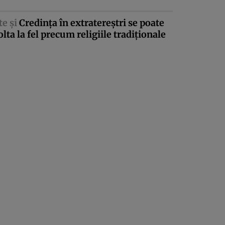
te şi
Credinţa în extratereştri se poate
lta la fel precum religiile tradiţionale