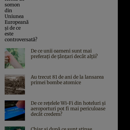
De ce unii oameni sunt mai
preferați de țânțari decât alții?
Au trecut 81 de ani de la lansarea
primei bombe atomice
De ce rețelele Wi-Fi din hoteluri și
aeroporturi pot fi mai periculoase
decât credem?
Chiar și după ce sunt stinse,