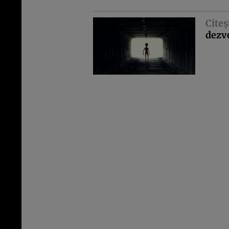
Citeş
dezvo