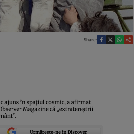
Share:
 ajuns în spaţiul cosmic, a afirmat
 Observer Magazine că „extratereştrii
ământ”.
Urmărește-ne in Discover