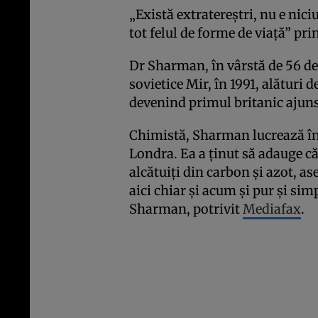
„Există extratereştri, nu e nici
tot felul de forme de viaţă” prin
Dr Sharman, în vârstă de 56 de a
sovietice Mir, în 1991, alături 
devenind primul britanic ajuns
Chimistă, Sharman lucrează în 
Londra. Ea a ţinut să adauge că 
alcătuiţi din carbon şi azot, a
aici chiar şi acum şi pur şi si
Sharman, potrivit
Mediafax
.