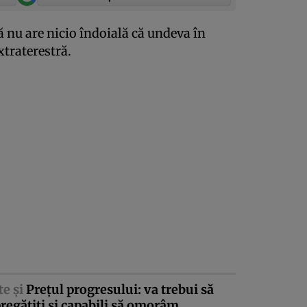
 nu are nicio îndoială că undeva în
xtraterestră.
te şi
Preţul progresului: va trebui să
regătiţi şi capabili să omorâm