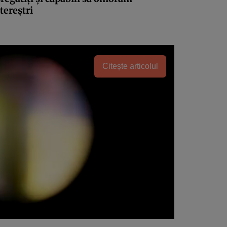
tereştri
Citește articolul