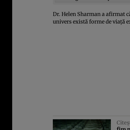
Dr. Helen Sharman a afirmat că
univers există forme de viaţă e
Citeş
fim p