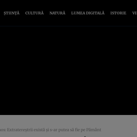
ȘTIINȚĂ
CULTURĂ
NATURĂ
LUMEA DIGITALĂ
ISTORIE
V
: Extratereştrii există şi s-ar putea să fie pe Pământ