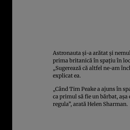
Astronauta şi-a arătat şi nemu
prima britanică în spaţiu în loc
„Sugerează că altfel ne-am înch
explicat ea.
„Când Tim Peake a ajuns în spaţ
ca primul să fie un bărbat, aşa
regula”, arată Helen Sharman.