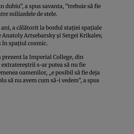
un dubiu”, a spus savanta, ”trebuie să fie
tre miliardele de stele.
ni, a călătorit la bordul staţiei spaţiale
de Anatoly Artsebarsky şi Sergei Krikalev,
 în spaţiul cosmic.
prezent la Imperial College, din
extratereştrii s-ar putea să nu fie
semenea oamenilor, „e posibil să fie deja
mplu să nu avem cum să-i vedem”, a spus