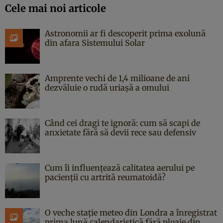
Cele mai noi articole
Astronomii ar fi descoperit prima exolună
din afara Sistemului Solar
Amprente vechi de 1,4 milioane de ani
dezvăluie o rudă uriașă a omului
Când cei dragi te ignoră: cum să scapi de
anxietate fără să devii rece sau defensiv
Cum îi influențează calitatea aerului pe
pacienții cu artrită reumatoidă?
O veche stație meteo din Londra a înregistrat
prima lună calendaristică fără ploaie din