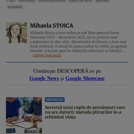
Tags:
bucuresti
emisii poluante
oxizii de azot
poluare
romania
Mihaela STOICA
Mihaela Stoica a fost redactor-șef Descopera.ro între
februarie 2015 - decembrie 2021, iar în prezent este
colaborator al site-ului. Absolventă de Istorie, a fost mai
întâi profesor. A intrat în presa online în 2006, la agenţia
NewsIn. A lucrat apoi în redacţiile Adevărul şi Gândul, ...
citește mai mult
Urmărește DESCOPERĂ.ro pe
Google News
Google Showcase
și
MEDIAFAX
Secretul unui cuplu de pensionari care
nu are datorii: metoda plicurilor le-a
schimbat viața