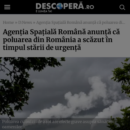
Home
»
D:News
»
Agenția Spațială Română anunță că poluarea din România a scăzut în timpul stării de urgență
Agenția Spațială Română anunță că
poluarea din România a scăzut în
timpul stării de urgență
Poluarea cu oxizii de azot are efecte grave asupra sănătății
oamenilor