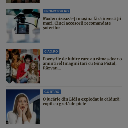
PROMOTOR.RO
Modernizează-ți mașina fără investiții
mari. Cinci accesorii recomandate
șoferilor
CIAO.RO
Poveştile de iubire care au rămas doar o
amintire! Imagini tari cu Gina Pistol,
Răzvan...
GO4IT.RO
O jucărie din Lidl a explodat la căldură:
copil cu grefă de piele