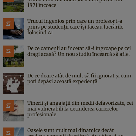
1871 încoace
Trucul ingenios prin care un profesor i-a
prins pe studenții care își făceau lucrările
folosind AI
De ce oamenii au încetat să-i îngroape pe cei
dragi acasă? Un nou studiu încearcă să afle!
De ce doare atât de mult să fii ignorat și cum
poți depăși această experiență
Tinerii și angajații din medii defavorizate, cei
mai vulnerabili la extinderea carierelor
profesionale
Oasele sunt mult mai dinamice decât
credeau oamenii de știință. Au chiar și un