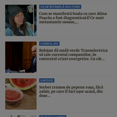
CE SE ÎNTÂMPLĂ DOCTORE
Cum se manifestă boala cu care Alina
Pușcău a fost diagnosticată! Ce sunt
metastazele osoase,...
GANDUL.RO
Bolojan dă undă verde Transelectrica
să taie curentul companiilor, în
contextul crizei energetice. Cu cât...
G4FOOD
Sorbet cremos de pepene roșu, fără
zahăr, pe care îl faci ușor acasă, din
doar...