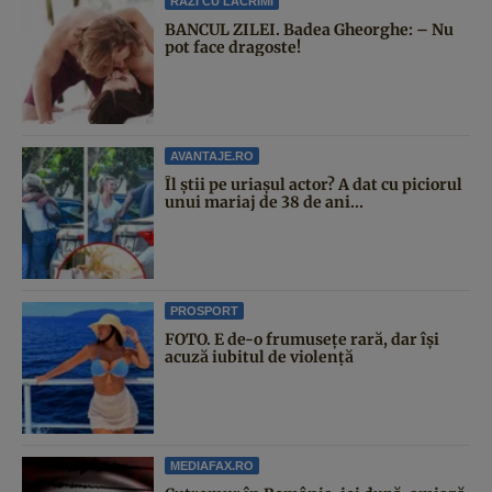
RAZI CU LACRIMI
BANCUL ZILEI. Badea Gheorghe: – Nu
pot face dragoste!
AVANTAJE.RO
Îl știi pe uriașul actor? A dat cu piciorul
unui mariaj de 38 de ani...
PROSPORT
FOTO. E de-o frumusețe rară, dar își
acuză iubitul de violență
MEDIAFAX.RO