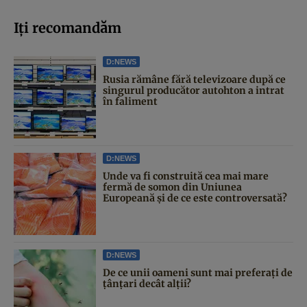
Iți recomandăm
D:NEWS
Rusia rămâne fără televizoare după ce
singurul producător autohton a intrat
în faliment
D:NEWS
Unde va fi construită cea mai mare
fermă de somon din Uniunea
Europeană și de ce este controversată?
D:NEWS
De ce unii oameni sunt mai preferați de
țânțari decât alții?