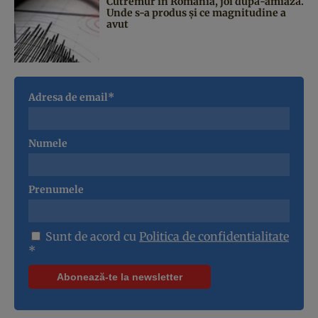
Cutremur în România, joi după-amiază.
Unde s-a produs și ce magnitudine a
avut
Adresa de email*
Numele
Prenumele
Sunt de acord cu
Politica de confidentialitate
*