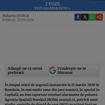
2 POZE
VEZI GALERIA FOTO »
Mihaela STOICA
Publicat: 22.05.2020
Adaugă-ne ca sursă
Urmărește-ne in
preferată
Discover
În timpul stării de urgență instaurate la 15 martie 2020 în
România, în mai multe zone din țara noastră, în special în
Capitală, au fost raportate niveluri alarmante de poluare.
Agenția Spațială Română (ROSA) anunță că, potrivit unui
studiu, emisiile de dioxid de azot (NO2) au scăzut însă pe