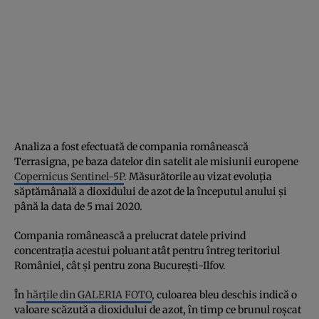
Analiza a fost efectuată de compania românească
Terrasigna, pe baza datelor din satelit ale misiunii europene
Copernicus Sentinel-5P
. Măsurătorile au vizat evoluția
săptămânală a dioxidului de azot de la începutul anului și
până la data de 5 mai 2020.
Compania românească a prelucrat datele privind
concentrația acestui poluant atât pentru întreg teritoriul
României, cât și pentru zona București-Ilfov.
În
hărțile din GALERIA FOTO
, culoarea bleu deschis indică o
valoare scăzută a dioxidului de azot, în timp ce brunul roșcat