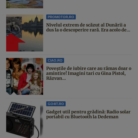
PROMOTOR.RO
Nivelul extrem de scăzut al Dunării a
dus la o descoperire rară. Era acolo de...
CIAO.RO
Poveştile de iubire care au rămas doar o
amintire! Imagini tari cu Gina Pistol,
Răzvan...
GO4IT.RO
Gadget util pentru grădină: Radio solar
portabil cu Bluetooth la Dedeman