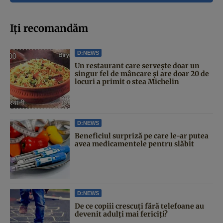
Iți recomandăm
D:NEWS
Un restaurant care servește doar un
singur fel de mâncare și are doar 20 de
locuri a primit o stea Michelin
D:NEWS
Beneficiul surpriză pe care le-ar putea
avea medicamentele pentru slăbit
D:NEWS
De ce copiii crescuți fără telefoane au
devenit adulți mai fericiți?