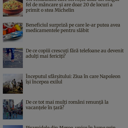
fel de mâncare și are doar 20 de locuri a
primit o stea Michelin
Beneficiul surpriză pe care le-ar putea avea
medicamentele pentru slăbit
De ce copiii crescuți fără telefoane au devenit
adulți mai fericiți?
Începutul sfârşitului: Ziua în care Napoleon
îşi începea exilul
De ce tot mai mulți români renunță la
vacanțele în țară?
Piramidele din Meroe, unice în lume prin