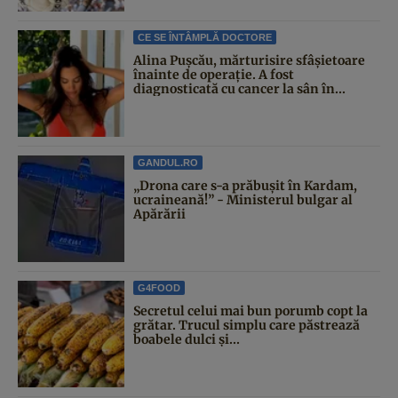
CE SE ÎNTÂMPLĂ DOCTORE
Alina Pușcău, mărturisire sfâșietoare
înainte de operație. A fost
diagnosticată cu cancer la sân în...
GANDUL.RO
„Drona care s-a prăbușit în Kardam,
ucraineană!” - Ministerul bulgar al
Apărării
G4FOOD
Secretul celui mai bun porumb copt la
grătar. Trucul simplu care păstrează
boabele dulci și...