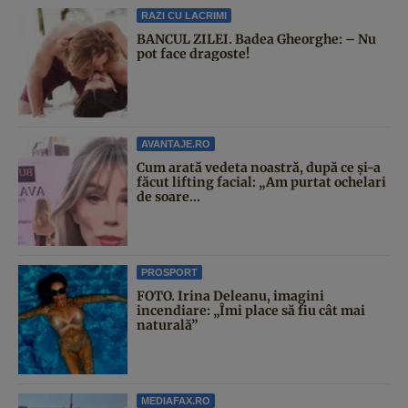
RAZI CU LACRIMI
BANCUL ZILEI. Badea Gheorghe: – Nu
pot face dragoste!
AVANTAJE.RO
Cum arată vedeta noastră, după ce și-a
făcut lifting facial: „Am purtat ochelari
de soare...
PROSPORT
FOTO. Irina Deleanu, imagini
incendiare: „Îmi place să fiu cât mai
naturală”
MEDIAFAX.RO