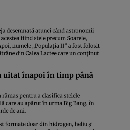
eja desemnată atunci când astronomii
e, acestea fiind stele precum Soarele,
poi, numele „Populația II” a fost folosit
bătrâne din Calea Lactee care un conținut
 uitat înapoi în timp până
a rămas pentru a clasifica stelele
ă care au apărut în urma Big Bang, în
rde de ani.
fost formate doar din hidrogen, heliu și