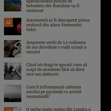
spectaculoase puncte de
belvedere din România va fi
restaurat
Astronomii ar fi descoperit prima
exolună din afara Sistemului
Solar
Amprente vechi de 1,4 milioane
de ani dezvăluie o rudă uriașă a
omului
Când cei dragi te ignoră: cum să
scapi de anxietate fără să devii
rece sau defensiv
Cum îi influențează calitatea
aerului pe pacienții cu artrită
reumatoidă?
O veche stație meteo din Londra a