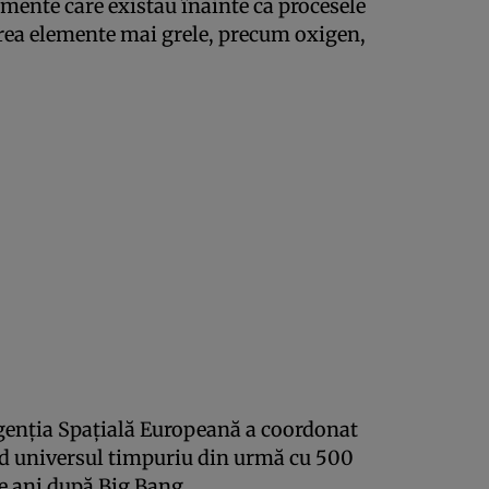
lemente care existau înainte ca procesele
 crea elemente mai grele, precum oxigen,
enția Spațială Europeană a coordonat
nd universul timpuriu din urmă cu 500
de ani după Big Bang.