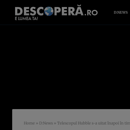
D:NEWS
Home
»
D:News
»
Telescopul Hubble s-a uitat înapoi în tim