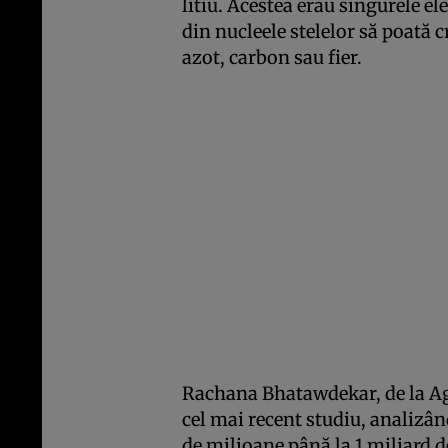
litiu. Acestea erau singurele e
din nucleele stelelor să poată
azot, carbon sau fier.
Rachana Bhatawdekar, de la Ag
cel mai recent studiu, analizâ
de milioane până la 1 miliard 