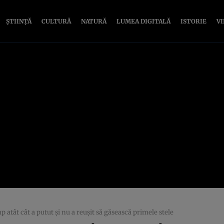
ȘTIINȚĂ
CULTURĂ
NATURĂ
LUMEA DIGITALĂ
ISTORIE
V
p atât cât a putut și nu a reușit să găsească primele stele