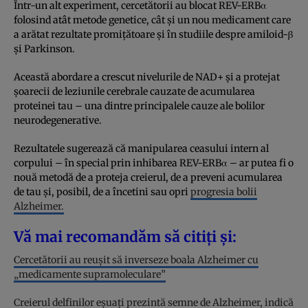
Într-un alt experiment, cercetătorii au blocat REV-ERBα
folosind atât metode genetice, cât și un nou medicament care
a arătat rezultate promițătoare și în studiile despre amiloid-β
și Parkinson.
Această abordare a crescut nivelurile de NAD+ și a protejat
șoarecii de leziunile cerebrale cauzate de acumularea
proteinei tau – una dintre principalele cauze ale bolilor
neurodegenerative.
Rezultatele sugerează că manipularea ceasului intern al
corpului – în special prin inhibarea REV-ERBα – ar putea fi o
nouă metodă de a proteja creierul, de a preveni acumularea
de tau și, posibil, de a încetini sau opri
progresia bolii
Alzheimer.
Vă mai recomandăm să citiți și:
Cercetătorii au reușit să inverseze boala Alzheimer cu
„medicamente supramoleculare”
Creierul delfinilor eșuați prezintă semne de Alzheimer, indică