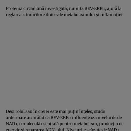
Proteina circadiană investigată, numită REV-ERBα, ajută la
reglarea ritmurilor zilnice ale metabolismului și inflamației.
Deși rolul său în creier este mai puțin înțeles, studii
anterioare au arătat că REV-ERBα influențează nivelurile de
NAD+, o moleculă esențială pentru metabolism, producția de
energie și repararea ADN-ului. Nivelurile scăzute de NAD+