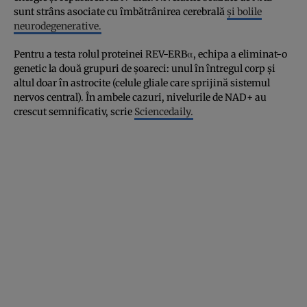
sunt strâns asociate cu îmbătrânirea cerebrală
și bolile
neurodegenerative.
Pentru a testa rolul proteinei REV-ERBα, echipa a eliminat-o
genetic la două grupuri de șoareci: unul în întregul corp și
altul doar în astrocite (celule gliale care sprijină sistemul
nervos central). În ambele cazuri, nivelurile de NAD+ au
crescut semnificativ, scrie
Sciencedaily.