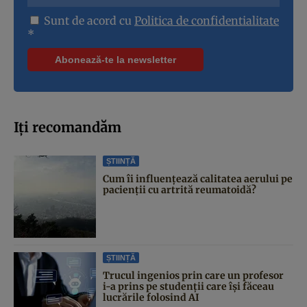
Sunt de acord cu
Politica de confidentialitate
*
Iți recomandăm
ȘTIINȚĂ
Cum îi influențează calitatea aerului pe
pacienții cu artrită reumatoidă?
ȘTIINȚĂ
Trucul ingenios prin care un profesor
i-a prins pe studenții care își făceau
lucrările folosind AI