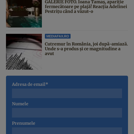
GALERIE FOTO. Ioana Tamaş, apariție
fermecătoare pe plajă! Reacția Adelinei
Pestrițu când a văzut-o
MEDIAFAX.RO
Cutremur în România, joi după-amiază.
Unde s-a produs și ce magnitudine a
avut
Adresa de email*
Numele
Prenumele