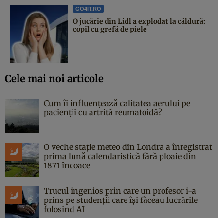
GO4IT.RO
O jucărie din Lidl a explodat la căldură:
copil cu grefă de piele
Cele mai noi articole
Cum îi influențează calitatea aerului pe
pacienții cu artrită reumatoidă?
O veche stație meteo din Londra a înregistrat
prima lună calendaristică fără ploaie din
1871 încoace
Trucul ingenios prin care un profesor i-a
prins pe studenții care își făceau lucrările
folosind AI