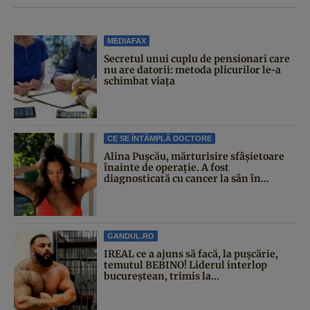
MEDIAFAX
Secretul unui cuplu de pensionari care
nu are datorii: metoda plicurilor le-a
schimbat viața
CE SE ÎNTÂMPLĂ DOCTORE
Alina Pușcău, mărturisire sfâșietoare
înainte de operație. A fost
diagnosticată cu cancer la sân în...
GANDUL.RO
IREAL ce a ajuns să facă, la pușcărie,
temutul BEBINO! Liderul interlop
bucureștean, trimis la...