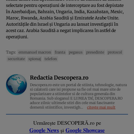
selectate pentru operaţiuni de interceptare au fost depistate
în Azerbaidjan, Bahrain, Ungaria, India, Kazahstan, Mexic,
Maroc, Rwanda, Arabia Saudită şi Emiratele Arabe Unite.
Autorităţile din Israel şi Ungaria au lansat investigaţii în
acest caz. Arabia Saudită a negat implicarea în astfel de
operaţiuni.
Tags:
emmanuel macron
franta
pegasus
presedinte
protocol
securitate
spionaj
telefon
Redactia Descopera.ro
Descopera.ro este un portal de stiinta, tehnologie, natura
si calatorii care isi propune sa fie cel mai mare site de
popularizare a stiintelor si de cultura generala din
Romania. Sub sloganul E LUMEA TA!, DESCOPERA.RO
aduce zilnic ultimele stiri din cele mai fascinante
domenii stiintifice, investigh...
citește mai mult
Urmărește DESCOPERĂ.ro pe
Google News
Google Showcase
și