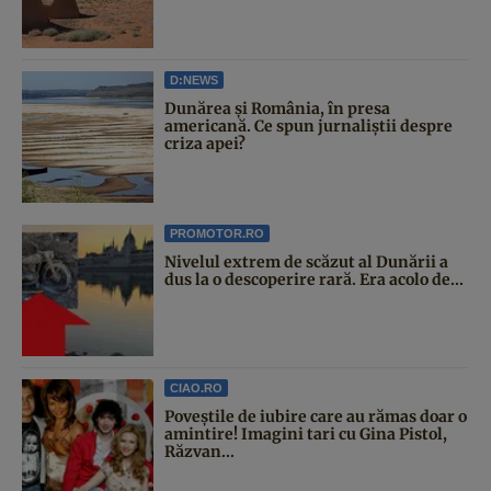
D:NEWS
Dunărea și România, în presa
americană. Ce spun jurnaliștii despre
criza apei?
PROMOTOR.RO
Nivelul extrem de scăzut al Dunării a
dus la o descoperire rară. Era acolo de...
CIAO.RO
Poveştile de iubire care au rămas doar o
amintire! Imagini tari cu Gina Pistol,
Răzvan...