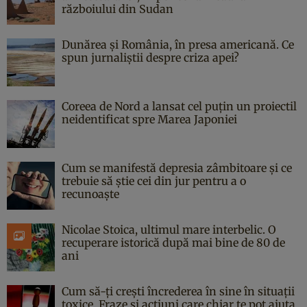
războiului din Sudan
Dunărea și România, în presa americană. Ce
spun jurnaliștii despre criza apei?
Coreea de Nord a lansat cel puțin un proiectil
neidentificat spre Marea Japoniei
Cum se manifestă depresia zâmbitoare și ce
trebuie să știe cei din jur pentru a o
recunoaște
Nicolae Stoica, ultimul mare interbelic. O
recuperare istorică după mai bine de 80 de
ani
Cum să-ți crești încrederea în sine în situații
toxice. Fraze și acțiuni care chiar te pot ajuta