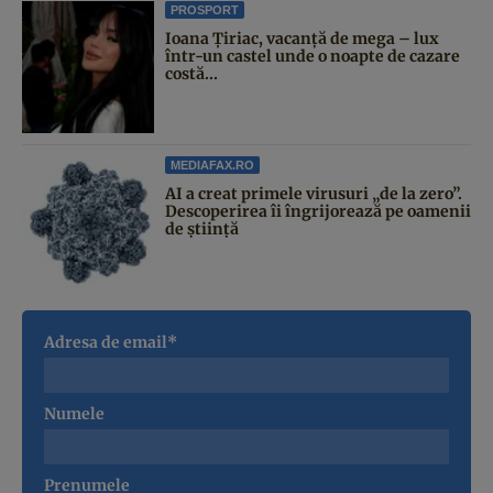
PROSPORT
Ioana Țiriac, vacanță de mega – lux
într-un castel unde o noapte de cazare
costă...
MEDIAFAX.RO
AI a creat primele virusuri „de la zero”.
Descoperirea îi îngrijorează pe oamenii
de știință
Adresa de email*
Numele
Prenumele