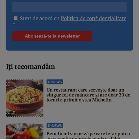
Sunt de acord cu
Politica de confidentialitate
*
Iți recomandăm
D:NEWS
Un restaurant care servește doar un
singur fel de mâncare și are doar 20 de
locuri a primit o stea Michelin
D:NEWS
Beneficiul surpriză pe care le-ar putea
avea medicamentele pentru slăbit