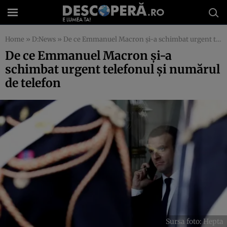
Home
»
D:News
»
De ce Emmanuel Macron şi-a schimbat urgent telefonul şi numărul de telefon
De ce Emmanuel Macron şi-a
schimbat urgent telefonul şi numărul
de telefon
Sursa foto: Hepta