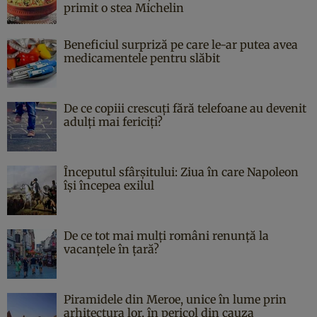
primit o stea Michelin
Beneficiul surpriză pe care le-ar putea avea
medicamentele pentru slăbit
De ce copiii crescuți fără telefoane au devenit
adulți mai fericiți?
Începutul sfârşitului: Ziua în care Napoleon
îşi începea exilul
De ce tot mai mulți români renunță la
vacanțele în țară?
Piramidele din Meroe, unice în lume prin
arhitectura lor, în pericol din cauza