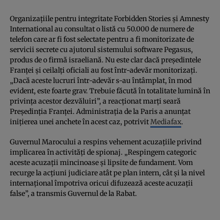
Organizaţiile pentru integritate Forbidden Stories şi Amnesty
International au consultat o listă cu 50.000 de numere de
telefon care ar fi fost selectate pentru a fi monitorizate de
servicii secrete cu ajutorul sistemului software Pegasus,
produs de o firmă israeliană. Nu este clar dacă preşedintele
Franţei şi ceilalţi oficiali au fost într-adevăr monitorizaţi.
„Dacă aceste lucruri într-adevăr s-au întâmplat, în mod
evident, este foarte grav. Trebuie făcută în totalitate lumină în
privinţa acestor dezvăluiri”, a reacţionat marţi seară
Preşedinţia Franţei. Administraţia de la Paris a anunţat
iniţierea unei anchete în acest caz, potrivit
Mediafax
.
Guvernul Marocului a respins vehement acuzaţiile privind
implicarea în activităţi de spionaj. „Respingem categoric
aceste acuzaţii mincinoase şi lipsite de fundament. Vom
recurge la acţiuni judiciare atât pe plan intern, cât şi la nivel
internaţional împotriva oricui difuzează aceste acuzaţii
false”, a transmis Guvernul de la Rabat.