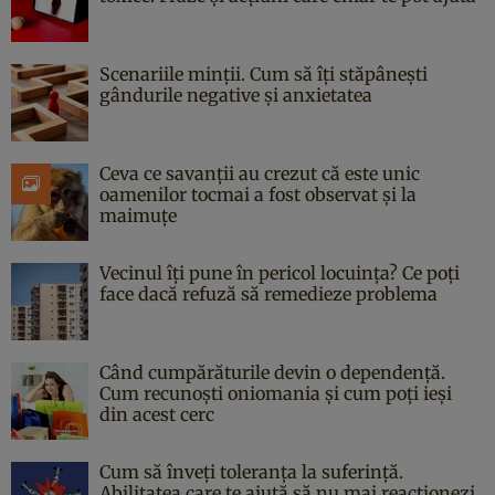
Scenariile minții. Cum să îți stăpânești
gândurile negative și anxietatea
Ceva ce savanții au crezut că este unic
oamenilor tocmai a fost observat și la
maimuțe
Vecinul îți pune în pericol locuința? Ce poți
face dacă refuză să remedieze problema
Când cumpărăturile devin o dependență.
Cum recunoști oniomania și cum poți ieși
din acest cerc
Cum să înveți toleranța la suferință.
Abilitatea care te ajută să nu mai reacționezi