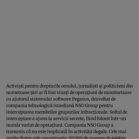
Activişti pentru drepturile omului, jurnalişti şi politicieni din
numeroase ţări ar fi fost vizaţi de operaţiuni de monitorizare
cu ajutorul sistemului software Pegasus, dezvoltat de
compania tehnologică israeliană NSO Group pentru
interceptarea membrilor grupurilor infracţionale. Softul de
interceptare a ajuns la servicii secrete, fiind folosit într-un
număr variat de operaţiuni. Compania NSO Group a
transmis că nu este implicată în activităţi ilegale. Cele mai
multe dintre cele aproximativ 50.000 de numere de telefon