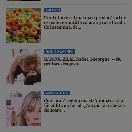
G4FOOD
Unul dintre cei mai mari producători de
cereale renunță la coloranții artificiali.
Ce înseamnă, de...
RAZI CU LACRIMI
BANCUL ZILEI. Badea Gheorghe: – Nu
pot face dragoste!
AVANTAJE.RO
Cum arată vedeta noastră, după ce și-a
făcut lifting facial: „Am purtat ochelari
de soare...