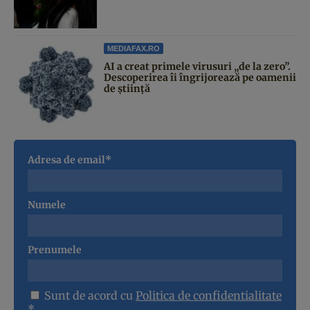
MEDIAFAX.RO
AI a creat primele virusuri „de la zero”.
Descoperirea îi îngrijorează pe oamenii
de știință
Adresa de email*
Numele
Prenumele
Sunt de acord cu
Politica de confidentialitate
*