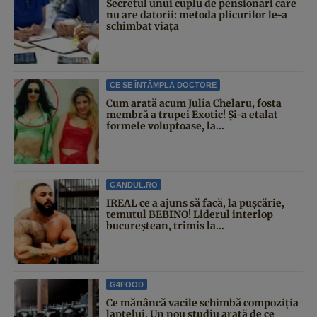
Secretul unui cuplu de pensionari care
nu are datorii: metoda plicurilor le-a
schimbat viața
CE SE ÎNTÂMPLĂ DOCTORE
Cum arată acum Julia Chelaru, fosta
membră a trupei Exotic! Și-a etalat
formele voluptoase, la...
GANDUL.RO
IREAL ce a ajuns să facă, la pușcărie,
temutul BEBINO! Liderul interlop
bucureștean, trimis la...
G4FOOD
Ce mănâncă vacile schimbă compoziția
laptelui. Un nou studiu arată de ce