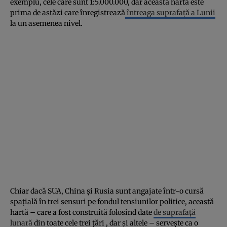
exemplu, cele care sunt 1:5.000.000, dar această hartă este
prima de astăzi care înregistrează
întreaga suprafață a Lunii
la un asemenea nivel.
Chiar dacă SUA, China și Rusia sunt angajate într-o cursă
spațială în trei sensuri pe fondul tensiunilor politice, această
hartă – care a fost construită folosind date
de suprafață
lunară
din toate cele trei țări , dar și altele – servește ca o