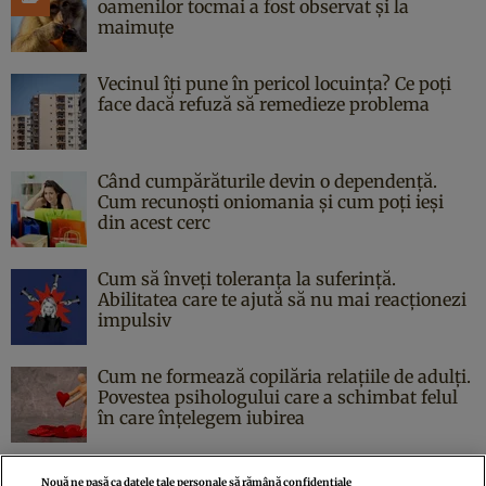
oamenilor tocmai a fost observat și la
maimuțe
Vecinul îți pune în pericol locuința? Ce poți
face dacă refuză să remedieze problema
Când cumpărăturile devin o dependență.
Cum recunoști oniomania și cum poți ieși
din acest cerc
Cum să înveți toleranța la suferință.
Abilitatea care te ajută să nu mai reacționezi
impulsiv
Cum ne formează copilăria relațiile de adulți.
Povestea psihologului care a schimbat felul
în care înțelegem iubirea
Nouă ne pasă ca datele tale personale să rămână confidențiale