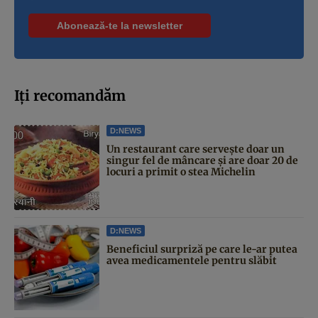
Iți recomandăm
D:NEWS
Un restaurant care servește doar un
singur fel de mâncare și are doar 20 de
locuri a primit o stea Michelin
D:NEWS
Beneficiul surpriză pe care le-ar putea
avea medicamentele pentru slăbit