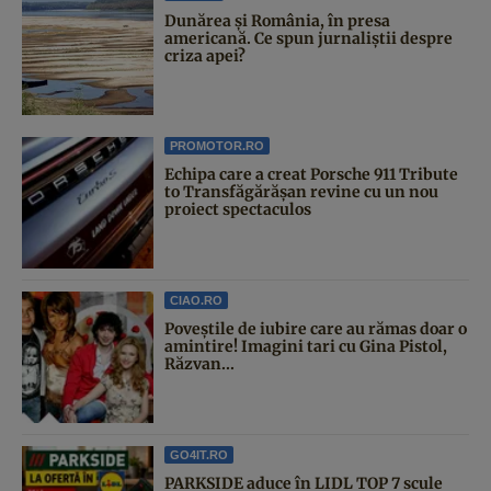
Dunărea și România, în presa
americană. Ce spun jurnaliștii despre
criza apei?
PROMOTOR.RO
Echipa care a creat Porsche 911 Tribute
to Transfăgărășan revine cu un nou
proiect spectaculos
CIAO.RO
Poveştile de iubire care au rămas doar o
amintire! Imagini tari cu Gina Pistol,
Răzvan...
GO4IT.RO
PARKSIDE aduce în LIDL TOP 7 scule