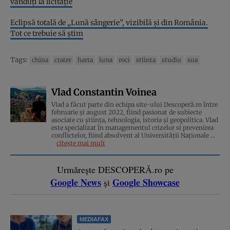
vânduți la licitație
Eclipsă totală de „Lună sângerie”, vizibilă și din România.
Tot ce trebuie să știm
Tags:
china
crater
harta
luna
roci
stiinta
studiu
sua
Vlad Constantin Voinea
Vlad a făcut parte din echipa site-ului Descoperă.ro între
februarie și august 2022, fiind pasionat de subiecte
asociate cu știința, tehnologia, istoria și geopolitica. Vlad
este specializat în managementul crizelor si prevenirea
conflictelor, fiind absolvent al Universității Naționale ...
citește mai mult
Urmărește DESCOPERĂ.ro pe
Google News
Google Showcase
și
MEDIAFAX