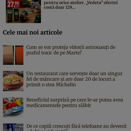
pentru orice atelier. „Vedeta” ofertei
costă doar 129...
Cele mai noi articole
Cum se vor proteja viitorii astronauți de
praful toxic de pe Marte?
Un restaurant care servește doar un singur
fel de mâncare și are doar 20 de locuri a
primit o stea Michelin
Beneficiul surpriză pe care le-ar putea avea
medicamentele pentru slăbit
De ce copiii crescuți fără telefoane au devenit