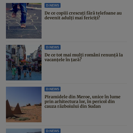
D:NEWS
De ce copiii crescuți fără telefoane au
devenit adulți mai fericiți?
D:NEWS
De ce tot mai mulți români renunță la
vacanțele în țară?
D:NEWS
Piramidele din Meroe, unice în lume
prin arhitectura lor, în pericol din
cauza războiului din Sudan
D:NEWS