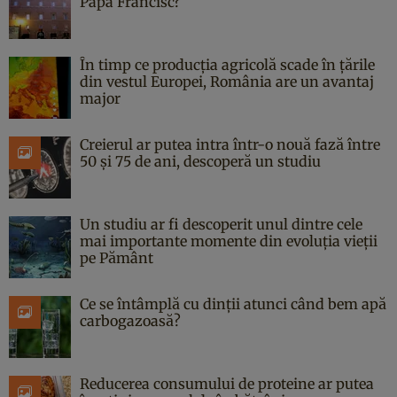
Papa Francisc?
În timp ce producția agricolă scade în țările
din vestul Europei, România are un avantaj
major
Creierul ar putea intra într-o nouă fază între
50 și 75 de ani, descoperă un studiu
Un studiu ar fi descoperit unul dintre cele
mai importante momente din evoluția vieții
pe Pământ
Ce se întâmplă cu dinții atunci când bem apă
carbogazoasă?
Reducerea consumului de proteine ar putea