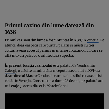
Primul cazino din lume datează din
1638
Primul cazinou din lume a fost înființat în 1638, în
Veneția
. Pe
atunci, doar oaspeții care purtau pălării și măști cu trei
colțuri aveau accesul permis în interiorul cazinoului, care se
află într-un palat cu o arhitectură superbă.
În prezent, locația cazinoului este
palatul Ca Vendramin
Calergi
, o clădire terminată la începutul secolului al XVI-lea
de arhitectul Mauro Condussi, care a adus stilul renascentist
clasic în Veneția. Construcția a durat 28 de ani, iar palatul are
trei etaje și acces direct la Marele Canal.