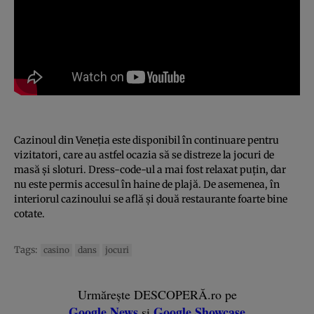
Cazinoul din Veneția este disponibil în continuare pentru
vizitatori, care au astfel ocazia să se distreze la jocuri de
masă și sloturi. Dress-code-ul a mai fost relaxat puțin, dar
nu este permis accesul în haine de plajă. De asemenea, în
interiorul cazinoului se află și două restaurante foarte bine
cotate.
Tags:
casino
dans
jocuri
Urmărește DESCOPERĂ.ro pe
Google News
Google Showcase
și