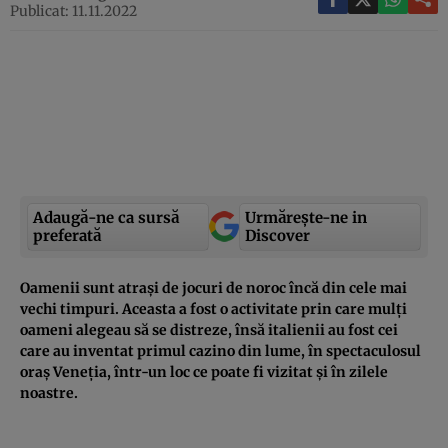
Publicat: 11.11.2022
Adaugă-ne ca sursă
Urmărește-ne in
preferată
Discover
Oamenii sunt atrași de jocuri de noroc încă din cele mai
vechi timpuri. Aceasta a fost o activitate prin care mulți
oameni alegeau să se distreze, însă italienii au fost cei
care au inventat primul cazino din lume, în spectaculosul
oraș Veneția, într-un loc ce poate fi vizitat și în zilele
noastre.