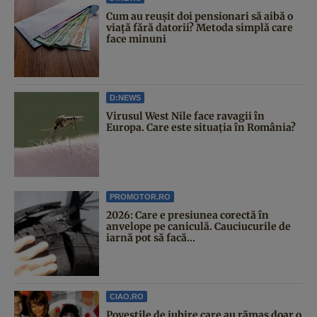
Cum au reușit doi pensionari să aibă o
viață fără datorii? Metoda simplă care
face minuni
D:NEWS
Virusul West Nile face ravagii în
Europa. Care este situația în România?
PROMOTOR.RO
2026: Care e presiunea corectă în
anvelope pe caniculă. Cauciucurile de
iarnă pot să facă...
CIAO.RO
Poveştile de iubire care au rămas doar o