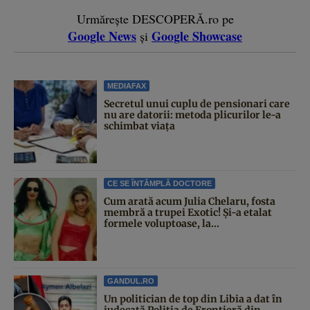
Urmărește DESCOPERĂ.ro pe
Google News
Google Showcase
și
MEDIAFAX
Secretul unui cuplu de pensionari care
nu are datorii: metoda plicurilor le-a
schimbat viața
CE SE ÎNTÂMPLĂ DOCTORE
Cum arată acum Julia Chelaru, fosta
membră a trupei Exotic! Și-a etalat
formele voluptoase, la...
GANDUL.RO
Un politician de top din Libia a dat în
judecată Poliția de Frontieră din