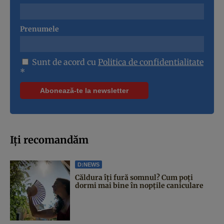
Prenumele
Sunt de acord cu
Politica de confidentialitate
*
Iți recomandăm
D:NEWS
Căldura îți fură somnul? Cum poți
dormi mai bine în nopțile caniculare