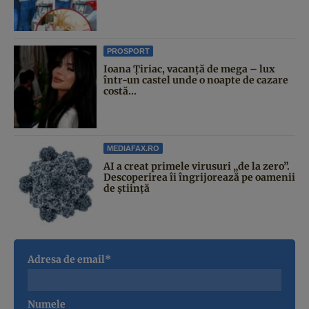
PROSPORT
Ioana Țiriac, vacanță de mega – lux
într-un castel unde o noapte de cazare
costă...
MEDIAFAX.RO
AI a creat primele virusuri „de la zero”.
Descoperirea îi îngrijorează pe oamenii
de știință
Adresa de email*
Numele