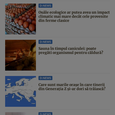
D:NEWS
Ouăle ecologice ar putea avea un impact
climatic mai mare decât cele provenite
din ferme clasice
D:NEWS
Sauna în timpul caniculei: poate
pregăti organismul pentru căldură?
D:NEWS
Care sunt marile orașe în care tinerii
din Generația Z și-ar dori să trăiască?
D:NEWS