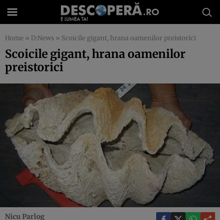
Home
»
D:News
»
Scoicile gigant, hrana oamenilor preistorici
Scoicile gigant, hrana oamenilor
preistorici
Nicu Parlog