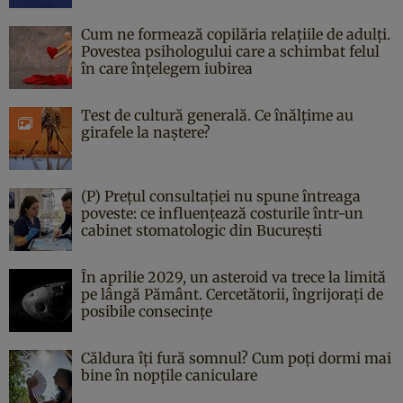
Cum ne formează copilăria relațiile de adulți.
Povestea psihologului care a schimbat felul
în care înțelegem iubirea
Test de cultură generală. Ce înălțime au
girafele la naștere?
(P) Prețul consultației nu spune întreaga
poveste: ce influențează costurile într-un
cabinet stomatologic din București
În aprilie 2029, un asteroid va trece la limită
pe lângă Pământ. Cercetătorii, îngrijorați de
posibile consecințe
Căldura îți fură somnul? Cum poți dormi mai
bine în nopțile caniculare