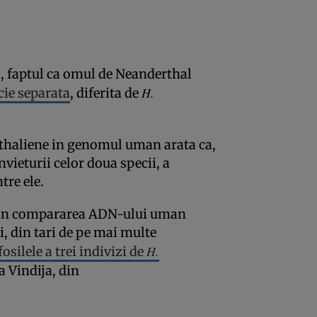
, faptul ca omul de Neanderthal
H.
cie separata
, diferita de
thaliene in genomul uman arata ca,
vieturii celor doua specii, a
tre ele.
prin compararea ADN-ului uman
i, din tari de pe mai multe
H.
osilele a trei indivizi de
ra Vindija, din