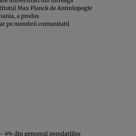
lte universitati din intreaga
stitutul Max Planck de Antrolopogie
mania, a produs
hiar pe membrii comunitatii
 – 4% din genomul populatiilor