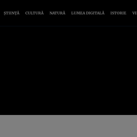
ȘTIINȚĂ
CULTURĂ
NATURĂ
LUMEA DIGITALĂ
ISTORIE
V