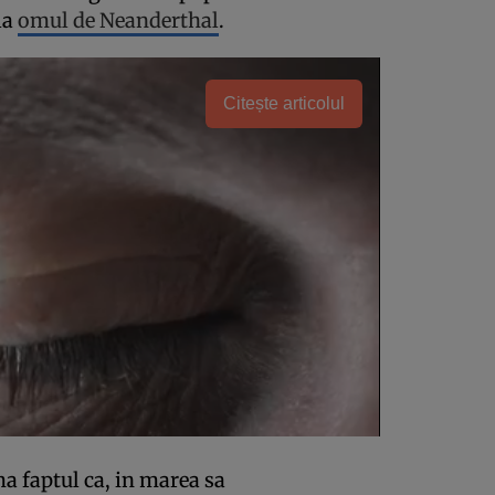
la
omul de Neanderthal
.
Citește articolul
ma faptul ca, in marea sa