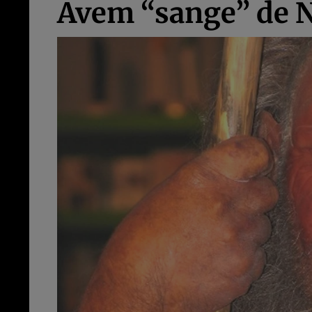
Avem “sange” de N