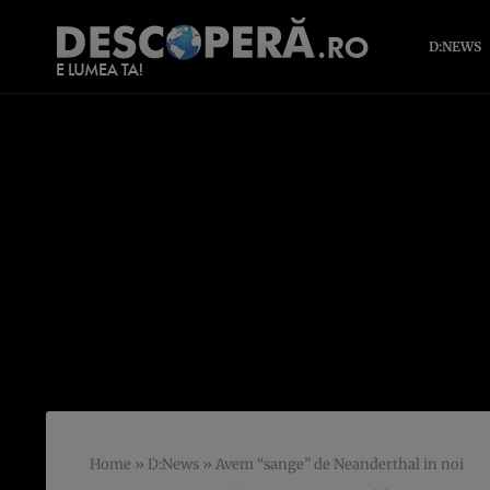
D:NEWS
Home
»
D:News
»
Avem “sange” de Neanderthal in noi