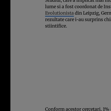
Studiul, care a implicat mai mu
lume si a fost coordonat de In
Evolutionista
din Leipzig, Ger
rezultate care i-au surprins c
stiintifice.
Conform acestor cercetari, 1%