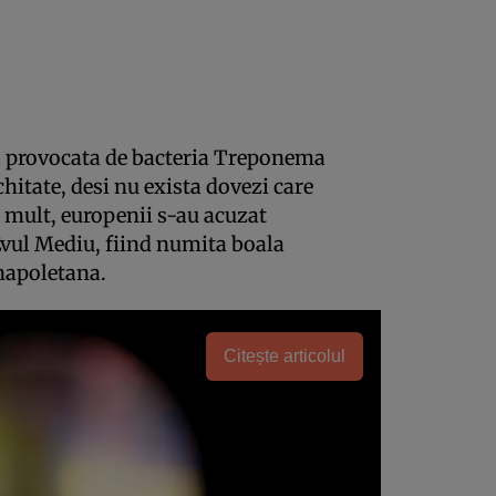
la provocata de bacteria Treponema
hitate, desi nu exista dovezi care
i mult, europenii s-au acuzat
Evul Mediu, fiind numita boala
napoletana.
Citește articolul