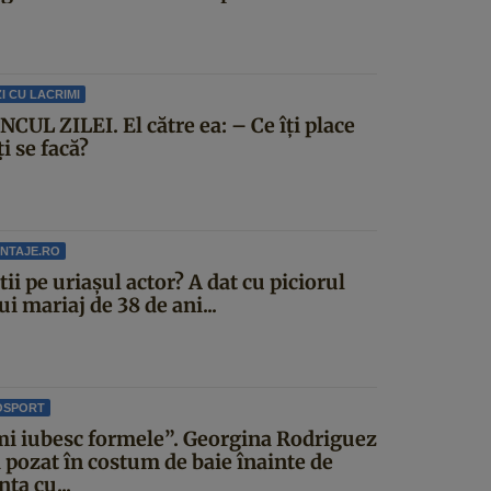
I CU LACRIMI
CUL ZILEI. El către ea: – Ce îți place
ți se facă?
NTAJE.RO
știi pe uriașul actor? A dat cu piciorul
i mariaj de 38 de ani...
OSPORT
mi iubesc formele”. Georgina Rodriguez
a pozat în costum de baie înainte de
ta cu...