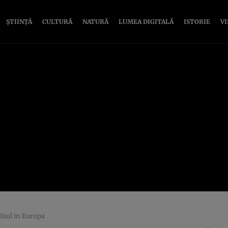
ȘTIINȚĂ
CULTURĂ
NATURĂ
LUMEA DIGITALĂ
ISTORIE
V
ilisul in Europa