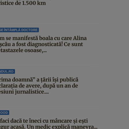
ristice de 1.500 km
SE ÎNTÂMPLĂ DOCTORE
m se manifestă boala cu care Alina
șcău a fost diagnosticată! Ce sunt
astazele osoase,...
NDUL.RO
rima doamnă” a țării își publică
clarația de avere, după un an de
siuni jurnalistice....
FOOD
faci dacă te îneci cu mâncare și ești
ngur acasă. Un medic explică manevra...