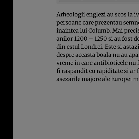
Arheologii englezi au scos la i
persoane care prezentau semne d
inaintea lui Columb. Mai precis
anilor 1200 – 1250 si au fost d
din estul Londrei. Este si asta
despre aceasta boala nu au apar
vreme in care antibioticele nu f
fi raspandit cu rapiditate si ar 
asezarile majore ale Europei m