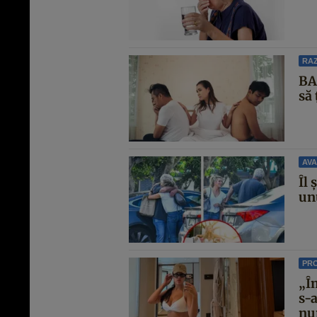
RAZ
BAN
să 
AVA
Îl 
unu
PR
„Î
s-
nun