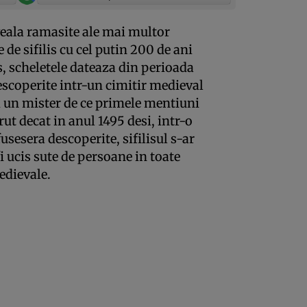
veala ramasite ale mai multor
e sifilis cu cel putin 200 de ani
, scheletele dateaza din perioada
escoperite intr-un cimitir medieval
zi un mister de ce primele mentiuni
ut decat in anul 1495 desi, intr-o
usesera descoperite, sifilisul s-ar
fi ucis sute de persoane in toate
edievale.