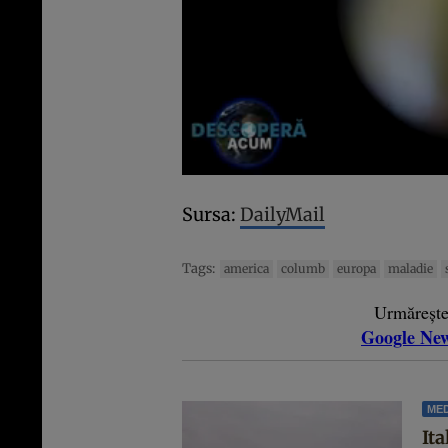
Sursa:
DailyMail
Tags:
america
columb
europa
maladie
Urmăreșt
Google Ne
MED
Ita