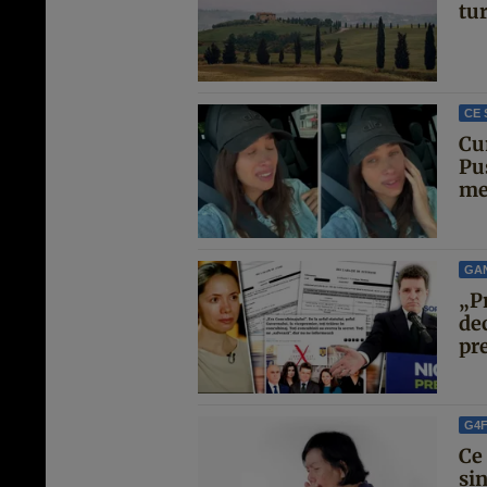
tu
CE 
Cu
Pu
met
GA
„P
de
pre
G4
Ce 
si