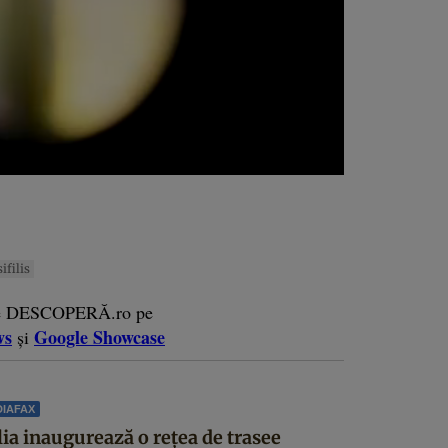
sifilis
e DESCOPERĂ.ro pe
ws
Google Showcase
și
IAFAX
lia inaugurează o rețea de trasee