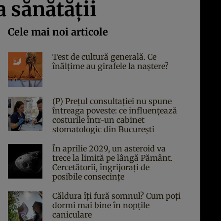
 sănătăţii
Cele mai noi articole
Test de cultură generală. Ce
înălțime au girafele la naștere?
(P) Prețul consultației nu spune
întreaga poveste: ce influențează
costurile într-un cabinet
stomatologic din București
În aprilie 2029, un asteroid va
trece la limită pe lângă Pământ.
Cercetătorii, îngrijorați de
posibile consecințe
Căldura îți fură somnul? Cum poți
dormi mai bine în nopțile
caniculare