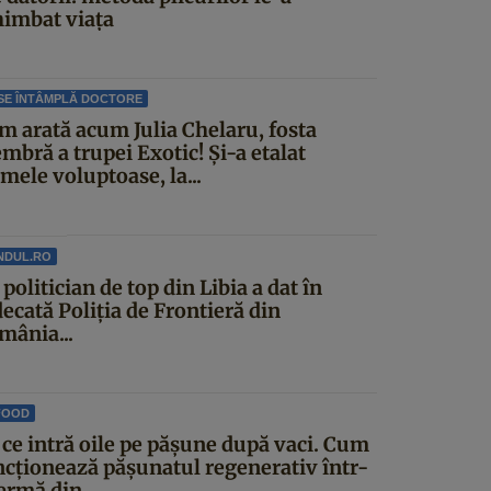
himbat viața
SE ÎNTÂMPLĂ DOCTORE
m arată acum Julia Chelaru, fosta
mbră a trupei Exotic! Și-a etalat
mele voluptoase, la...
NDUL.RO
politician de top din Libia a dat în
ecată Poliția de Frontieră din
mânia...
FOOD
 ce intră oile pe pășune după vaci. Cum
ncționează pășunatul regenerativ într-
ermă din...