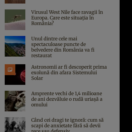
Virusul West Nile face ravagii în
Europa. Care este situația în
România?
Unul dintre cele mai
spectaculoase puncte de
belvedere din România va fi
restaurat
Astronomii ar fi descoperit prima
exolună din afara Sistemului
Solar
Amprente vechi de 1,4 milioane
de ani dezvăluie o rudă uriașă a
omului
Când cei dragi te ignoră: cum să
scapi de anxietate fără să devii
rece sau defensiv