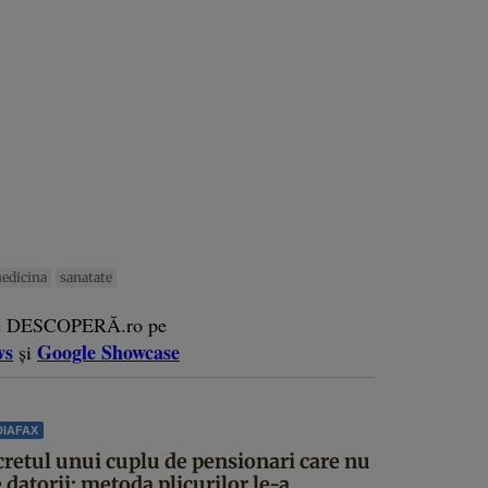
edicina
sanatate
e DESCOPERĂ.ro pe
ws
Google Showcase
și
IAFAX
cretul unui cuplu de pensionari care nu
 datorii: metoda plicurilor le-a