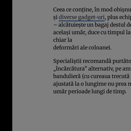
Ceea ce conţine, în mod obişnui
şi
diverse gadget-uri
, plus ech
– alcătuieşte un bagaj destul de
acelaşi umăr, duce cu timpul l
chiar la
deformări ale coloanei.
Specialiştii recomandă purtăto
„încărcătura” alternativ, pe am
bandulieră (cu cureaua trecută 
ajustată la o lungime nu prea m
umăr perioade lungi de timp.