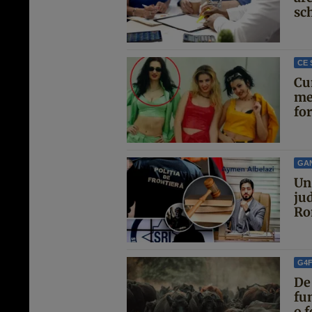
sc
CE 
Cu
me
for
GA
Un 
jud
Ro
G4
De
fu
o f