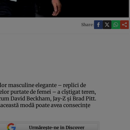
Share:
lor masculine elegante – replici de
or purtate de femei – a cîştigat teren,
cum David Beckham, Jay-Z şi Brad Pitt.
că această modă poate avea consecinţe
Urmărește-ne in Discover