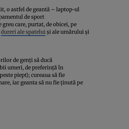
t, o astfel de geantă – laptop-ul
ipamentul de sport
 greu care, purtat, de obicei, pe
a
dureri ale spatelui
şi ale umărului şi
rilor de genţi să ducă
bii umeri, de preferinţă în
peste piept); cureaua să fie
are, iar geanta să nu fie ţinută pe