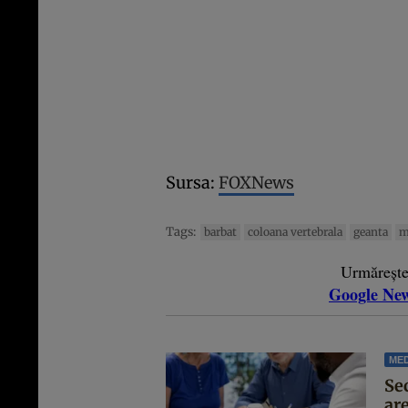
Sursa:
FOXNews
Tags:
barbat
coloana vertebrala
geanta
m
Urmăreșt
Google Ne
MED
Se
are