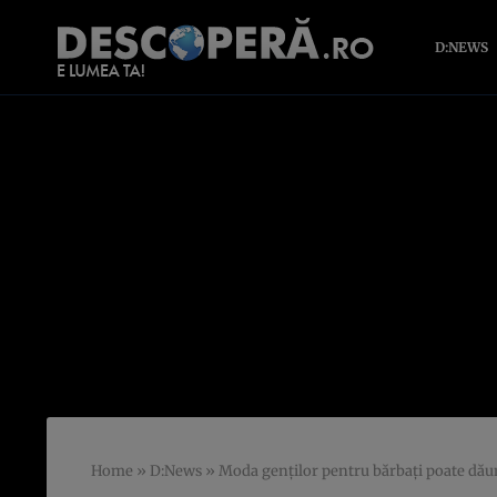
D:NEWS
Home
»
D:News
»
Moda genţilor pentru bărbaţi poate dăun