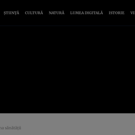
ȘTIINȚĂ
CULTURĂ
NATURĂ
LUMEA DIGITALĂ
ISTORIE
V
a sănătăţii