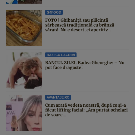
G4FOOD
FOTO | Ghibaniță sau plăcintă
sârbească tradițională cu brânză
sărată. Nu e desert, ci aperitiv...
RAZI CU LACRIMI
BANCUL ZILEI. Badea Gheorghe: – Nu
pot face dragoste!
AVANTAJE.RO
Cum arată vedeta noastră, după ce și-a
făcut lifting facial: „Am purtat ochelari
de soare...