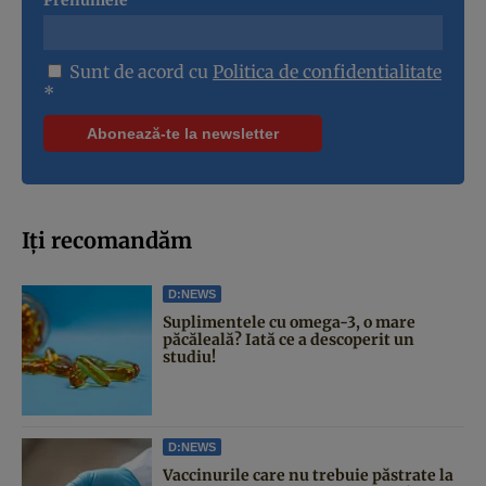
Sunt de acord cu
Politica de confidentialitate
*
Iți recomandăm
D:NEWS
Suplimentele cu omega-3, o mare
păcăleală? Iată ce a descoperit un
studiu!
D:NEWS
Vaccinurile care nu trebuie păstrate la