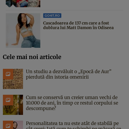
GO4IT.RO
Cascadoarea de 137 cm care a fost
dublura lui Matt Damon în Odiseea
Cele mai noi articole
Un studiu a dezvăluit o „Epocă de Aur”
pierdută din istoria omenirii
Cum se conservă un creier uman vechi de
10.000 de ani, în timp ce restul corpului se
descompune?
Personalitatea ta nu este atât de stabilă pe
cât crezi: Iată cum te schimbi pe măsură ce