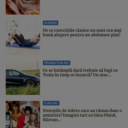
D:NEWS
De ce cxercițiile clasice nu sunt cea mai
bună alegere pentru un abdomen plat?
PROMOTOR.RO
Ce se întâmplă dacă trebuie să fugi cu
Tesla în timp ce încarcă? Un atac...
CIAO.RO
Poveştile de iubire care au rămas doar o
amintire! Imagini tari cu Gina Pistol,
Răzvan...