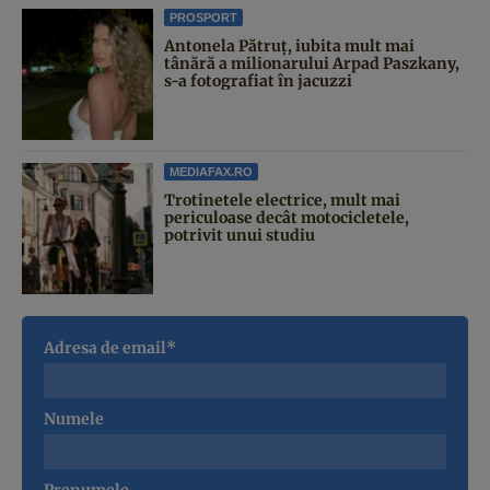
PROSPORT
Antonela Pătruț, iubita mult mai
tânără a milionarului Arpad Paszkany,
s-a fotografiat în jacuzzi
MEDIAFAX.RO
Trotinetele electrice, mult mai
periculoase decât motocicletele,
potrivit unui studiu
Adresa de email*
Numele
Prenumele