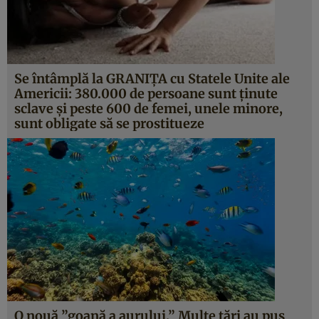
Se întâmplă la GRANIŢA cu Statele Unite ale
Americii: 380.000 de persoane sunt ţinute
sclave şi peste 600 de femei, unele minore,
sunt obligate să se prostitueze
O nouă ”goană a aurului.” Multe ţări au pus