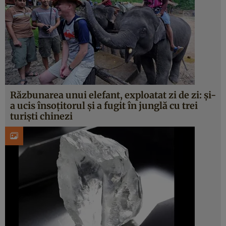
Răzbunarea unui elefant, exploatat zi de zi: şi-
a ucis însoţitorul şi a fugit în junglă cu trei
turişti chinezi