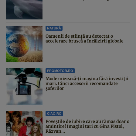
NATURĂ
Oamenii de știință au detectat o
accelerare bruscă a încălzirii globale
PROMOTOR.RO
Modernizează-ți mașina fără investiții
mari. Cinci accesorii recomandate
șoferilor
CIAO.RO
Poveştile de iubire care au rămas doar o
amintire! Imagini tari cu Gina Pistol,
Răzvan...