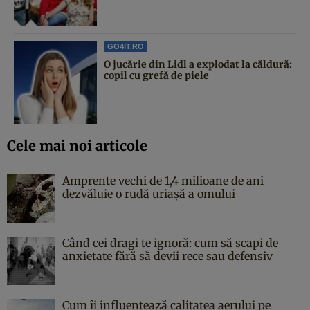
GO4IT.RO
O jucărie din Lidl a explodat la căldură:
copil cu grefă de piele
Cele mai noi articole
Amprente vechi de 1,4 milioane de ani
dezvăluie o rudă uriașă a omului
Când cei dragi te ignoră: cum să scapi de
anxietate fără să devii rece sau defensiv
Cum îi influențează calitatea aerului pe