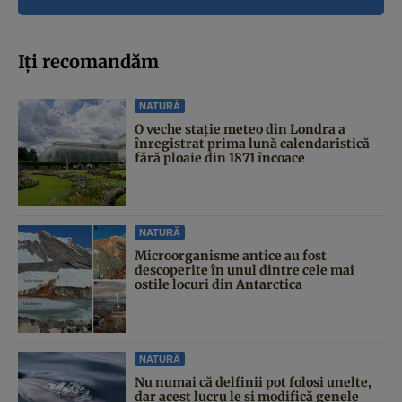
Iți recomandăm
NATURĂ
O veche stație meteo din Londra a
înregistrat prima lună calendaristică
fără ploaie din 1871 încoace
NATURĂ
Microorganisme antice au fost
descoperite în unul dintre cele mai
ostile locuri din Antarctica
NATURĂ
Nu numai că delfinii pot folosi unelte,
dar acest lucru le și modifică genele