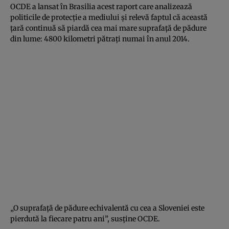
OCDE a lansat în Brasilia acest raport care analizează
politicile de protecţie a mediului şi relevă faptul că această
ţară continuă să piardă cea mai mare suprafaţă de pădure
din lume: 4800 kilometri pătraţi numai în anul 2014.
„O suprafaţă de pădure echivalentă cu cea a Sloveniei este
pierdută la fiecare patru ani”, susţine OCDE.