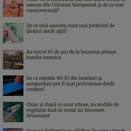
somon din Uniunea Europeană și de ce este
controversată?
De ce unii oameni sunt mai preferați de
țânțari decât alții?
Au trecut 81 de ani de la lansarea primei
bombe atomice
De ce rețelele Wi-Fi din hoteluri și
aeroporturi pot fi mai periculoase decât
credem?
Chiar și după ce sunt stinse, incendiile de
vegetație lasă în urmă un fenomen
devastator
Ce se va întâmpla cu clădirea în care a locuit