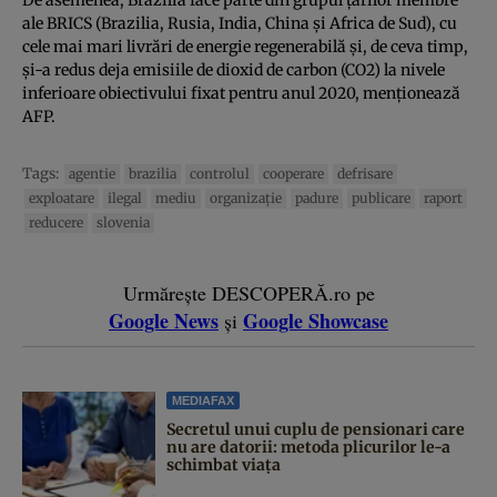
ale BRICS (Brazilia, Rusia, India, China şi Africa de Sud), cu
cele mai mari livrări de energie regenerabilă şi, de ceva timp,
şi-a redus deja emisiile de dioxid de carbon (CO2) la nivele
inferioare obiectivului fixat pentru anul 2020, menţionează
AFP.
Tags:
agentie
brazilia
controlul
cooperare
defrisare
exploatare
ilegal
mediu
organizaţie
padure
publicare
raport
reducere
slovenia
Urmărește DESCOPERĂ.ro pe
Google News
Google Showcase
și
MEDIAFAX
Secretul unui cuplu de pensionari care
nu are datorii: metoda plicurilor le-a
schimbat viața