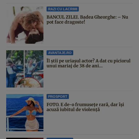
RAZI CU LACRIMI
BANCUL ZILEI. Badea Gheorghe: – Nu
pot face dragoste!
AVANTAJE.RO
Îl știi pe uriașul actor? A dat cu piciorul
unui mariaj de 38 de ani...
PROSPORT
FOTO. E de-o frumusețe rară, dar își
acuză iubitul de violență