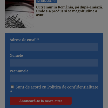
MEDIAFAX.RO
Cutremur în România, joi după-amiază.
Unde s-a produs și ce magnitudine a
avut
Adresa de email*
Numele
Prenumele
Sunt de acord cu
Politica de confidentialitate
*