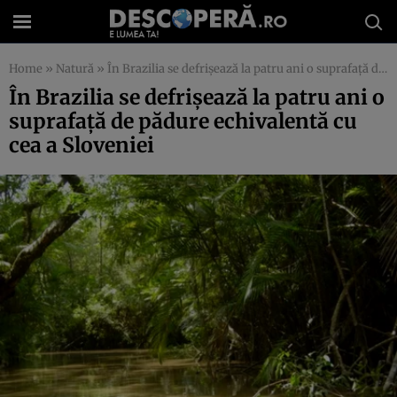
Home
»
Natură
»
În Brazilia se defrişează la patru ani o suprafaţă de pădure echivalentă cu cea a Sloveniei
În Brazilia se defrişează la patru ani o
suprafaţă de pădure echivalentă cu
cea a Sloveniei