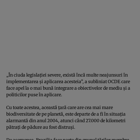
„În ciuda legislaţiei severe, există încă multe neajunsuri în
implementarea şi aplicarea acesteia”, a subliniat OCDE care
face apel la o mai bună integrare a obiectivelor de mediu şi a
politicilor puse în aplicare.
Cu toate acestea, această ţară care are cea mai mare
biodiversitate de pe planetă, este departe de a fi în situaţia
alarmantă din anul 2004, atunci când 27.000 de kilometri
pătraţi de pădure au fost distruşi.
De asemenea, Brazilia face parte din grupul ţărilor membre