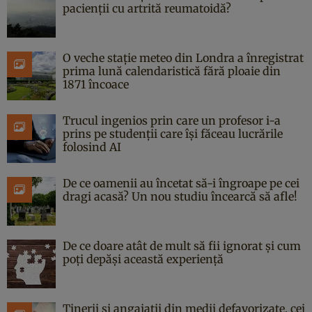
pacienții cu artrită reumatoidă?
O veche stație meteo din Londra a înregistrat
prima lună calendaristică fără ploaie din
1871 încoace
Trucul ingenios prin care un profesor i-a
prins pe studenții care își făceau lucrările
folosind AI
De ce oamenii au încetat să-i îngroape pe cei
dragi acasă? Un nou studiu încearcă să afle!
De ce doare atât de mult să fii ignorat și cum
poți depăși această experiență
Tinerii și angajații din medii defavorizate, cei