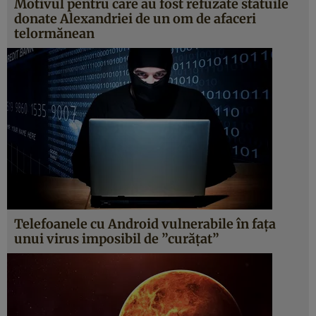
Motivul pentru care au fost refuzate statuile
donate Alexandriei de un om de afaceri
telormănean
Telefoanele cu Android vulnerabile în faţa
unui virus imposibil de ”curăţat”