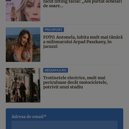
făcut lifting facial: „Am purtat ochelari
de soare...
PROSPORT
FOTO. Antonela, iubita mult mai tânără
a milionarului Arpad Paszkany, în
jacuzzi
MEDIAFAX.RO
Trotinetele electrice, mult mai
periculoase decât motocicletele,
potrivit unui studiu
Adresa de email*