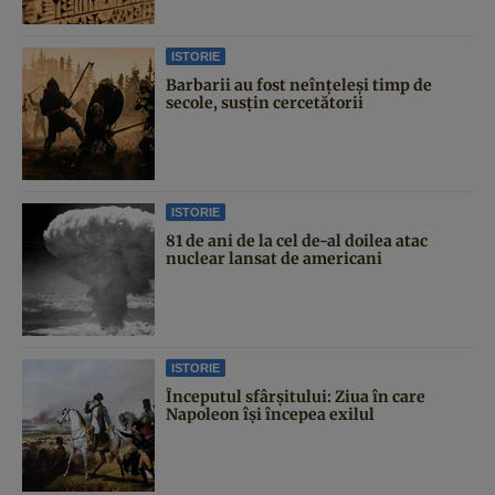
ISTORIE
Barbarii au fost neînțeleși timp de
secole, susțin cercetătorii
ISTORIE
81 de ani de la cel de-al doilea atac
nuclear lansat de americani
ISTORIE
Începutul sfârşitului: Ziua în care
Napoleon îşi începea exilul