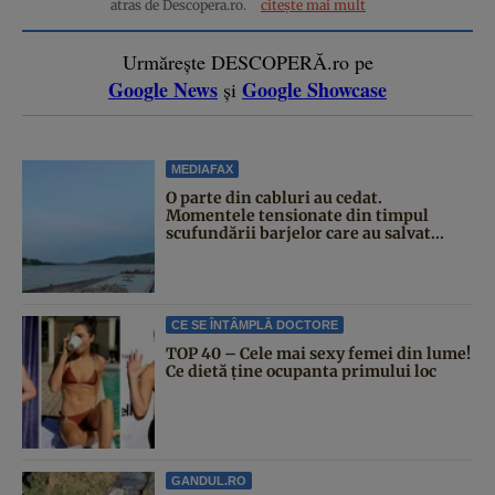
atras de Descopera.ro.
citește mai mult
Urmărește DESCOPERĂ.ro pe
Google News
Google Showcase
și
MEDIAFAX
O parte din cabluri au cedat.
Momentele tensionate din timpul
scufundării barjelor care au salvat...
CE SE ÎNTÂMPLĂ DOCTORE
TOP 40 – Cele mai sexy femei din lume!
Ce dietă ține ocupanta primului loc
GANDUL.RO