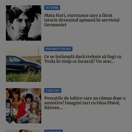
ISTORIE
Mata Hari, curtezana care a făcut
istorie devenind spioană în serviciul
Germaniei
PROMOTOR.RO
Ce se întâmplă dacă trebuie să fugi cu
Tesla în timp ce încarcă? Un atac...
CIAO.RO
Poveştile de iubire care au rămas doar o
amintire! Imagini tari cu Gina Pistol,
Răzvan...
GO4IT.RO