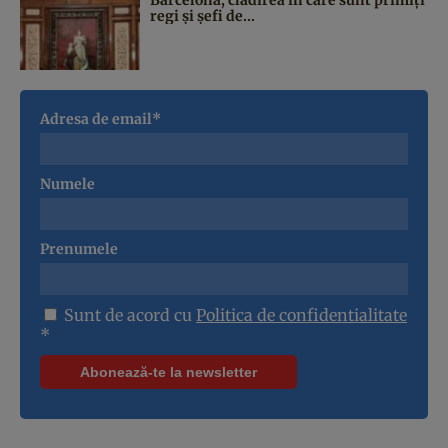
regi și șefi de...
Adresa de email*
Numele
Prenumele
Sunt de acord cu
Politica de confidentialitate
*