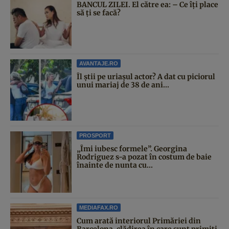
BANCUL ZILEI. El către ea: – Ce îți place
să ți se facă?
AVANTAJE.RO
Îl știi pe uriașul actor? A dat cu piciorul
unui mariaj de 38 de ani...
PROSPORT
„Îmi iubesc formele”. Georgina
Rodriguez s-a pozat în costum de baie
înainte de nunta cu...
MEDIAFAX.RO
Cum arată interiorul Primăriei din
Barcelona, clădirea în care sunt primiți