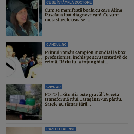
CE SE ÎNTÂMPLĂ DOCTORE
Cum se manifestă boala cu care Alina
Pușcău a fost diagnosticată! Ce sunt
metastazele osoase,...
GANDUL.RO
Primul român campion mondial la box
profesionist, închis pentru tentativă de
crimă. Bărbatul a înjunghiat...
G4FOOD
FOTO | „Situația este gravă!”. Seceta
transformă râul Caraș într-un pârâu.
Satele au rămas fără...
RAZI CU LACRIMI