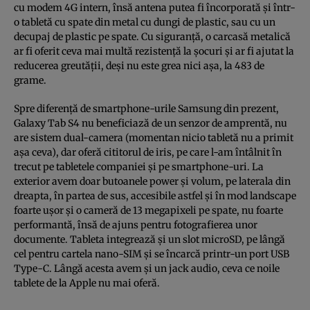
cu modem 4G intern, însă antena putea fi încorporată şi într-
o tabletă cu spate din metal cu dungi de plastic, sau cu un
decupaj de plastic pe spate. Cu siguranţă, o carcasă metalică
ar fi oferit ceva mai multă rezistenţă la şocuri şi ar fi ajutat la
reducerea greutăţii, deşi nu este grea nici aşa, la 483 de
grame.
Spre diferenţă de smartphone-urile Samsung din prezent,
Galaxy Tab S4 nu beneficiază de un senzor de amprentă, nu
are sistem dual-camera (momentan nicio tabletă nu a primit
aşa ceva), dar oferă cititorul de iris, pe care l-am întâlnit în
trecut pe tabletele companiei şi pe smartphone-uri. La
exterior avem doar butoanele power şi volum, pe laterala din
dreapta, în partea de sus, accesibile astfel şi în mod landscape
foarte uşor şi o cameră de 13 megapixeli pe spate, nu foarte
performantă, însă de ajuns pentru fotografierea unor
documente. Tableta integrează şi un slot microSD, pe lângă
cel pentru cartela nano-SIM şi se încarcă printr-un port USB
Type-C. Lângă acesta avem şi un jack audio, ceva ce noile
tablete de la Apple nu mai oferă.