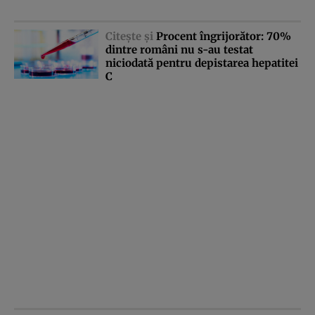
Citeşte şi
Procent îngrijorător: 70%
dintre români nu s-au testat
niciodată pentru depistarea hepatitei
C