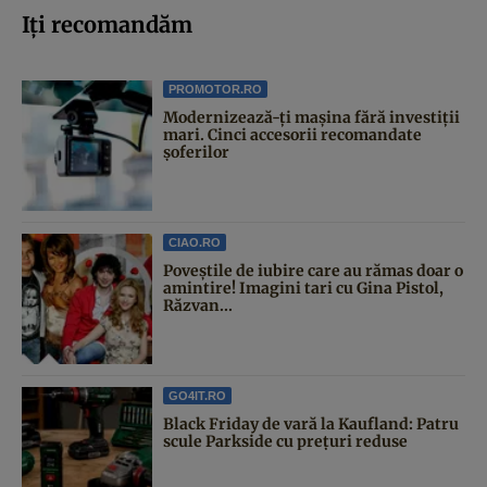
Iți recomandăm
PROMOTOR.RO
Modernizează-ți mașina fără investiții
mari. Cinci accesorii recomandate
șoferilor
CIAO.RO
Poveştile de iubire care au rămas doar o
amintire! Imagini tari cu Gina Pistol,
Răzvan...
GO4IT.RO
Black Friday de vară la Kaufland: Patru
scule Parkside cu prețuri reduse