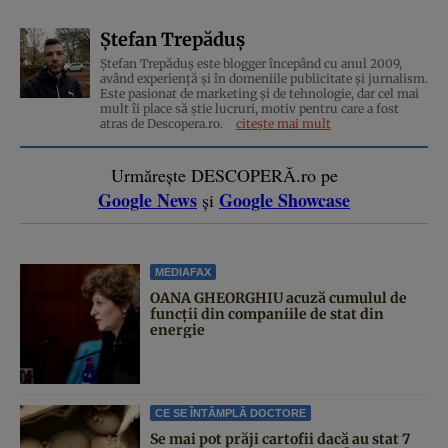
Ștefan Trepăduș
Ștefan Trepăduș este blogger începând cu anul 2009,
având experiență și în domeniile publicitate și jurnalism.
Este pasionat de marketing și de tehnologie, dar cel mai
mult îi place să știe lucruri, motiv pentru care a fost
atras de Descopera.ro.
citește mai mult
Urmărește DESCOPERĂ.ro pe
Google News
Google Showcase
și
MEDIAFAX
OANA GHEORGHIU acuză cumulul de
funcții din companiile de stat din
energie
CE SE ÎNTÂMPLĂ DOCTORE
Se mai pot prăji cartofii dacă au stat 7