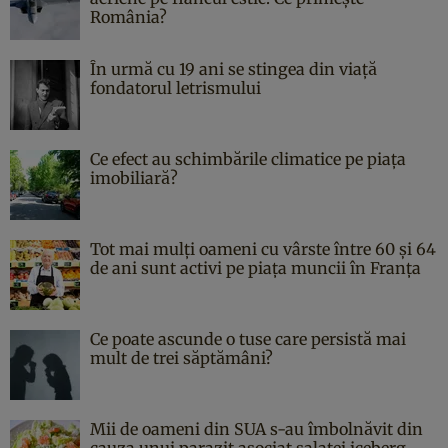
România?
În urmă cu 19 ani se stingea din viaţă
fondatorul letrismului
Ce efect au schimbările climatice pe piața
imobiliară?
Tot mai mulți oameni cu vârste între 60 și 64
de ani sunt activi pe piața muncii în Franța
Ce poate ascunde o tuse care persistă mai
mult de trei săptămâni?
Mii de oameni din SUA s-au îmbolnăvit din
cauza unui parazit asociat salatei iceberg