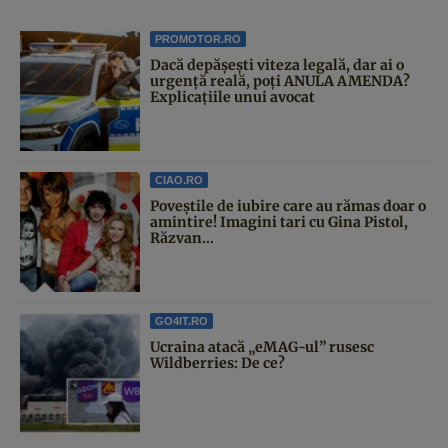
PROMOTOR.RO
Dacă depășești viteza legală, dar ai o
urgență reală, poți ANULA AMENDA?
Explicațiile unui avocat
CIAO.RO
Poveştile de iubire care au rămas doar o
amintire! Imagini tari cu Gina Pistol,
Răzvan...
GO4IT.RO
Ucraina atacă „eMAG-ul” rusesc
Wildberries: De ce?