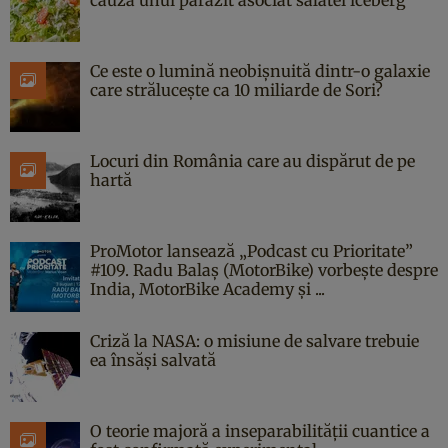
Ce este o lumină neobișnuită dintr-o galaxie
care strălucește ca 10 miliarde de Sori?
Locuri din România care au dispărut de pe
hartă
ProMotor lansează „Podcast cu Prioritate”
#109. Radu Balaș (MotorBike) vorbește despre
India, MotorBike Academy și ...
Criză la NASA: o misiune de salvare trebuie
ea însăși salvată
O teorie majoră a inseparabilității cuantice a