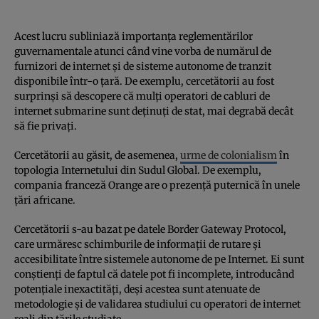
Acest lucru subliniază importanța reglementărilor
guvernamentale atunci când vine vorba de numărul de
furnizori de internet și de sisteme autonome de tranzit
disponibile într-o țară. De exemplu, cercetătorii au fost
surprinși să descopere că mulți operatori de cabluri de
internet submarine sunt deținuți de stat, mai degrabă decât
să fie privați.
Cercetătorii au găsit, de asemenea,
urme de colonialism
în
topologia Internetului din Sudul Global. De exemplu,
compania franceză Orange are o prezență puternică în unele
țări africane.
Cercetătorii s-au bazat pe datele Border Gateway Protocol,
care urmăresc schimburile de informații de rutare și
accesibilitate între sistemele autonome de pe Internet. Ei sunt
conștienți de faptul că datele pot fi incomplete, introducând
potențiale inexactități, deși acestea sunt atenuate de
metodologie și de validarea studiului cu operatori de internet
reali din țările studiate.