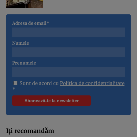
Adresa de email*
Numele
Prenumele
Sunt de acord cu
Politica de confidentialitate
*
Iți recomandăm