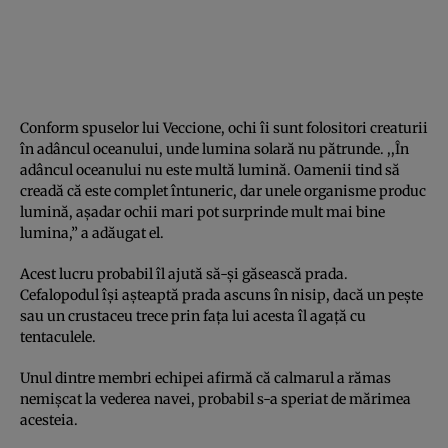
Conform spuselor lui Veccione, ochi îi sunt folositori creaturii
în adâncul oceanului, unde lumina solară nu pătrunde. ,,În
adâncul oceanului nu este multă lumină. Oamenii tind să
creadă că este complet întuneric, dar unele organisme produc
lumină, aşadar ochii mari pot surprinde mult mai bine
lumina,” a adăugat el.
Acest lucru probabil îl ajută să-şi găsească prada.
Cefalopodul îşi aşteaptă prada ascuns în nisip, dacă un peşte
sau un crustaceu trece prin faţa lui acesta îl agaţă cu
tentaculele.
Unul dintre membri echipei afirmă că calmarul a rămas
nemişcat la vederea navei, probabil s-a speriat de mărimea
acesteia.