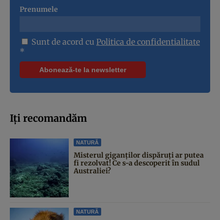
Prenumele
Sunt de acord cu
Politica de confidentialitate
*
Iți recomandăm
NATURĂ
Misterul giganților dispăruți ar putea
fi rezolvat! Ce s-a descoperit în sudul
Australiei?
NATURĂ