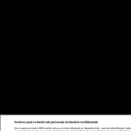
Nouă ne pasă ca datele tale personale să rămână confidențiale
Noi și partenerii noștri
1019
stocăm și/sau accesăm informații pe dispozitivul dvs., precum identificatorii cooki