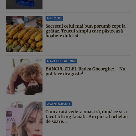
G4FOOD
Secretul celui mai bun porumb copt la
grătar. Trucul simplu care păstrează
boabele dulci și...
RAZI CU LACRIMI
BANCUL ZILEI. Badea Gheorghe: – Nu
pot face dragoste!
AVANTAJE.RO
Cum arată vedeta noastră, după ce și-a
făcut lifting facial: „Am purtat ochelari
de soare...