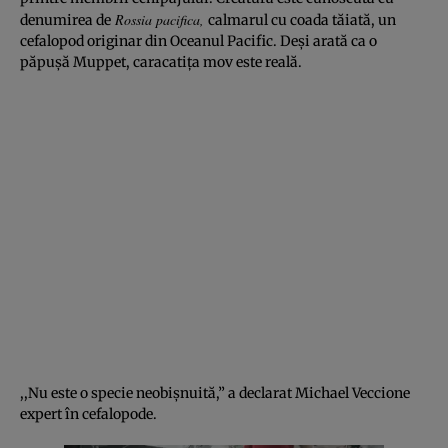
Rossia pacifica,
denumirea de
calmarul cu coada tăiată, un
cefalopod originar din Oceanul Pacific. Deşi arată ca o
păpuşă Muppet, caracatiţa mov este reală.
,,Nu este o specie neobişnuită,” a declarat Michael Veccione
expert în cefalopode.