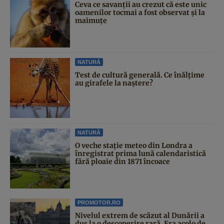
Ceva ce savanții au crezut că este unic
oamenilor tocmai a fost observat și la
maimuțe
NATURĂ
Test de cultură generală. Ce înălțime
au girafele la naștere?
NATURĂ
O veche stație meteo din Londra a
înregistrat prima lună calendaristică
fără ploaie din 1871 încoace
PROMOTOR.RO
Nivelul extrem de scăzut al Dunării a
dus la o descoperire rară. Era acolo de...