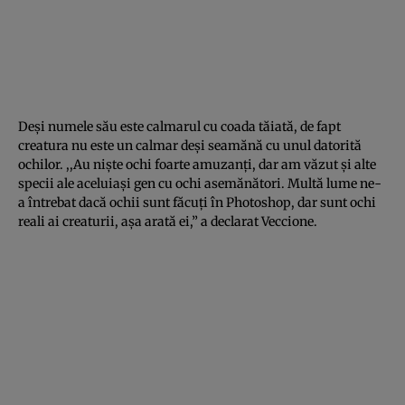
Deşi numele său este calmarul cu coada tăiată, de fapt
creatura nu este un calmar deşi seamănă cu unul datorită
ochilor. ,,Au nişte ochi foarte amuzanţi, dar am văzut şi alte
specii ale aceluiaşi gen cu ochi asemănători. Multă lume ne-
a întrebat dacă ochii sunt făcuţi în Photoshop, dar sunt ochi
reali ai creaturii, aşa arată ei,” a declarat Veccione.