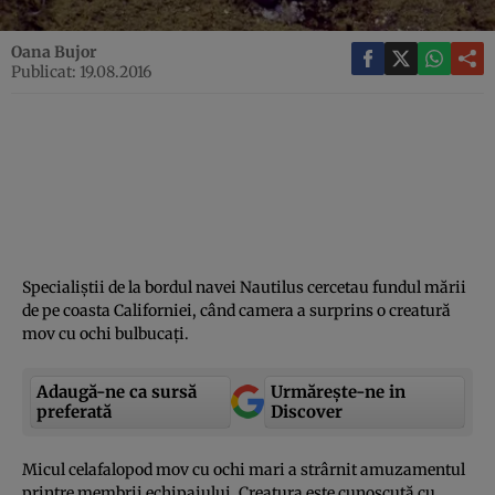
Oana Bujor
Publicat: 19.08.2016
Specialiştii de la bordul navei Nautilus cercetau fundul mării
de pe coasta Californiei, când camera a surprins o creatură
mov cu ochi bulbucaţi.
Adaugă-ne ca sursă
Urmărește-ne in
preferată
Discover
Micul celafalopod mov cu ochi mari a strârnit amuzamentul
printre membrii echipajului. Creatura este cunoscută cu