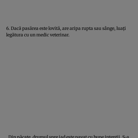
6. Dacă pasărea este lovită, are aripa rupta sau sânge, luaţi
legătura cu un medic veterinar.
„Din păcate, drumul spre iad este pavat cu bune intenţii. S-a