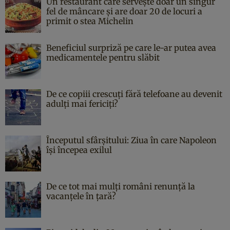
Un restaurant care servește doar un singur
fel de mâncare și are doar 20 de locuri a
primit o stea Michelin
Beneficiul surpriză pe care le-ar putea avea
medicamentele pentru slăbit
De ce copiii crescuți fără telefoane au devenit
adulți mai fericiți?
Începutul sfârşitului: Ziua în care Napoleon
îşi începea exilul
De ce tot mai mulți români renunță la
vacanțele în țară?