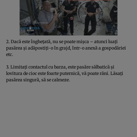
2. Dacă este îngheţată, nu se poate mişca – atunci luaţi
pasărea şi adăpostiţi-o în grajd, într-o anexă a gospodăriei
etc.
3. Limitaţi contactul cu barza, este pasăre sălbatică şi
lovitura de cioc este foarte puternică, vă poate răni. Lăsaţi
pasărea singură, să se calmeze.