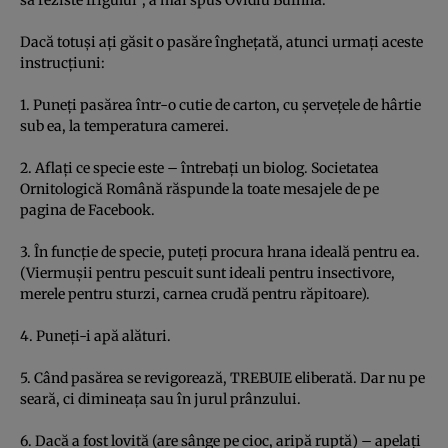
Dacă totuşi aţi găsit o pasăre îngheţată, atunci urmaţi aceste
instrucţiuni:
1. Puneţi pasărea într-o cutie de carton, cu şerveţele de hârtie
sub ea, la temperatura camerei.
2. Aflaţi ce specie este – întrebaţi un biolog. Societatea
Ornitologică Română răspunde la toate mesajele de pe
pagina de Facebook.
3. În funcţie de specie, puteţi procura hrana ideală pentru ea.
(Viermuşii pentru pescuit sunt ideali pentru insectivore,
merele pentru sturzi, carnea crudă pentru răpitoare).
4. Puneţi-i apă alături.
5. Când pasărea se revigorează, TREBUIE eliberată. Dar nu pe
seară, ci dimineaţa sau în jurul prânzului.
6. Dacă a fost lovită (are sânge pe cioc, aripă ruptă) – apelaţi