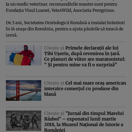
la un medic veterinar. recomandările noastre sunt pentru
Fundaţia Visul Luanei, Vets4Wild, Asociatia Peregrinus.
De 3 ani, Societatea Ornitologică Română a instalat hrănitori
în 14 oraşe din România, pentru a ajuta păsările să treacă de
iarnă.
Citeşte şi
Primele declaraţii ale lui
Tibi Uşeriu, după revenirea în ţară.
Ce planuri de viitor are maratonistul:
” Şi pentru mine va fi o surpriză”
Citeşte şi
Cel mai mare oraş american
interzice comerţul cu produse din
blană
Citeşte şi
”Jurnal din timpul Marelui
Război” – exponatul lunii martie
2018, la Muzeul Naţional de Istorie a
României