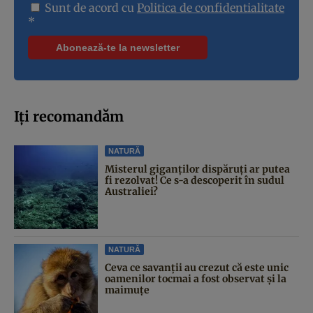
Sunt de acord cu
Politica de confidentialitate
*
Iți recomandăm
NATURĂ
Misterul giganților dispăruți ar putea
fi rezolvat! Ce s-a descoperit în sudul
Australiei?
NATURĂ
Ceva ce savanții au crezut că este unic
oamenilor tocmai a fost observat și la
maimuțe