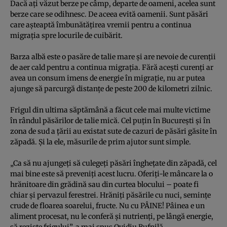
Dacă aţi văzut berze pe câmp, departe de oameni, acelea sunt
berze care se odihnesc. De aceea evită oamenii. Sunt păsări
care aşteaptă îmbunătăţirea vremii pentru a continua
migraţia spre locurile de cuibărit.
Barza albă este o pasăre de talie mare şi are nevoie de curenţii
de aer cald pentru a continua migraţia. Fără aceşti curenţi ar
avea un consum imens de energie în migraţie, nu ar putea
ajunge să parcurgă distanţe de peste 200 de kilometri zilnic.
Frigul din ultima săptămână a făcut cele mai multe victime
în rândul păsărilor de talie mică. Cel puţin în Bucureşti şi în
zona de sud a ţării au existat sute de cazuri de păsări găsite în
zăpadă. Şi la ele, măsurile de prim ajutor sunt simple.
„Ca să nu ajungeţi să culegeţi păsări îngheţate din zăpadă, cel
mai bine este să preveniţi acest lucru. Oferiţi-le mâncare la o
hrănitoare din grădină sau din curtea blocului – poate fi
chiar şi pervazul ferestrei. Hrăniţi păsările cu nuci, seminţe
crude de floarea soarelui, fructe. Nu cu PÂINE! Pâinea e un
aliment procesat, nu le conferă şi nutrienţi, pe lângă energie,
să reziste frigului”, a mai spus Ovidiu Bufnilă.