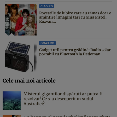
CIAO.RO
Poveştile de iubire care au rămas doar o
amintire! Imagini tari cu Gina Pistol,
Răzvan...
GO4IT.RO
Gadget util pentru grădină: Radio solar
portabil cu Bluetooth la Dedeman
Cele mai noi articole
Misterul giganților dispăruți ar putea fi
rezolvat! Ce s-a descoperit în sudul
Australiei?