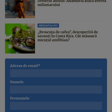
Divorțul anului: Anamaria atacă averea
milionarului
MEDIAFAX.RO
„Broscuța de cafea”, descoperită de
savanți în Costa Rica. Cât măsoară
micuțul amfibian?
Adresa de email*
Numele
Prenumele