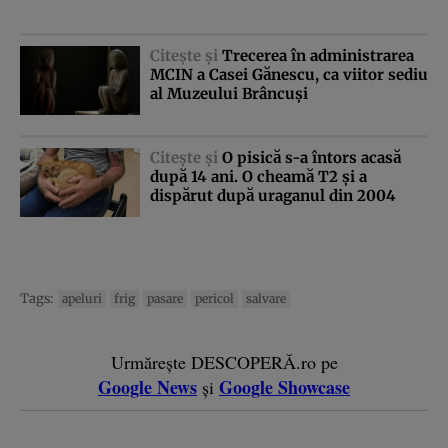
Citeşte şi
Trecerea în administrarea
MCIN a Casei Gănescu, ca viitor sediu
al Muzeului Brâncuşi
Citeşte şi
O pisică s-a întors acasă
după 14 ani. O cheamă T2 şi a
dispărut după uraganul din 2004
Tags:
apeluri
frig
pasare
pericol
salvare
Urmărește DESCOPERĂ.ro pe
Google News
Google Showcase
și