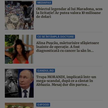
MEDIAFAX
Obiectul legendar al lui Maradona, scos
la licitație! Ar putea valora 10 milioane
de dolari
CE SE ÎNTÂMPLĂ DOCTORE
Alina Pușcău, mărturisire sfâșietoare
înainte de operație. A fost
diagnosticată cu cancer la sân în...
GANDUL.RO
Trupa MORANDI, implicată într-un
mega-scandal, după ce a cântat în
Abhazia. Mesaj dur din partea...
G4FOOD