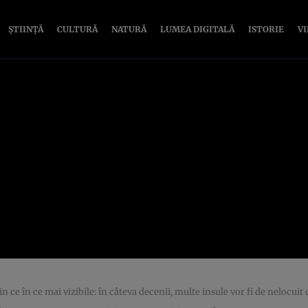
ȘTIINȚĂ
CULTURĂ
NATURĂ
LUMEA DIGITALĂ
ISTORIE
V
in ce în ce mai vizibile: în câteva decenii, multe insule vor fi de nelocuit