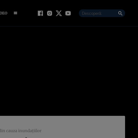
IDEO
 din cauza inundaţiilor