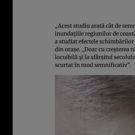
„Acest studiu arată cât de semn
inundaţiile regiunilor de coast
a studiat efectele schimbărilor
din oraşe. „Doar cu creşterea ni
locuibilă şi la sfârşitul secolul
scurtat în mod semnificativ”.