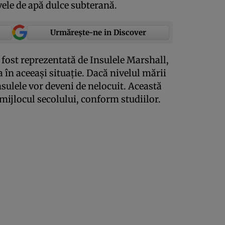
ele de apă dulce subterană.
Urmărește-ne in Discover
 fost reprezentată de Insulele Marshall,
la în aceeaşi situaţie. Dacă nivelul mării
nsulele vor deveni de nelocuit. Această
 mijlocul secolului, conform studiilor.