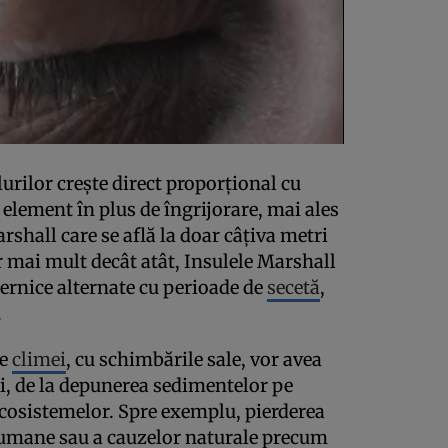
rilor creşte direct proporţional cu
 element în plus de îngrijorare, mai ales
rshall care se află la doar câţiva metri
r mai mult decât atât, Insulele Marshall
ernice alternate cu perioade de
secetă
,
.
le
climei
, cu schimbările sale, vor avea
lei, de la depunerea sedimentelor pe
ecosistemelor. Spre exemplu, pierderea
i umane sau a cauzelor naturale precum