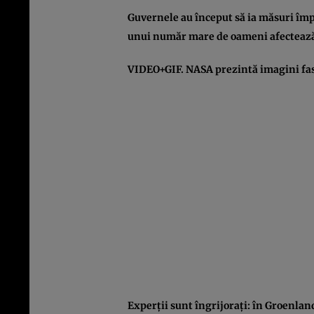
Guvernele au început să ia măsuri împo
unui număr mare de oameni afectează
VIDEO+GIF. NASA prezintă imagini fasc
Experţii sunt îngrijoraţi: în Groenlan