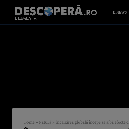
D:NEWS
Home
»
Natură
»
Încălzirea globală începe să aibă efecte d