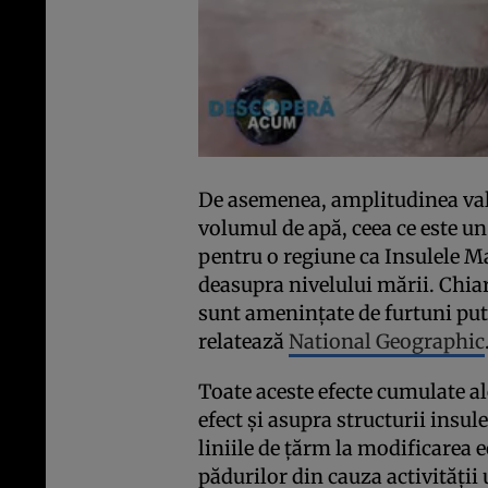
De asemenea, amplitudinea valu
volumul de apă, ceea ce este un
pentru o regiune ca Insulele Ma
deasupra nivelului mării. Chia
sunt ameninţate de furtuni put
relatează
National Geographic
Toate aceste efecte cumulate a
efect şi asupra structurii insu
liniile de ţărm la modificarea 
pădurilor din cauza activităţi