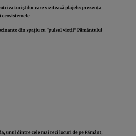
triva turiştilor care vizitează plajele: prezenţa
 ecosistemele
inante din spaţiu cu ”pulsul vieţii” Pământului
da, unul dintre cele mai reci locuri de pe Pământ,