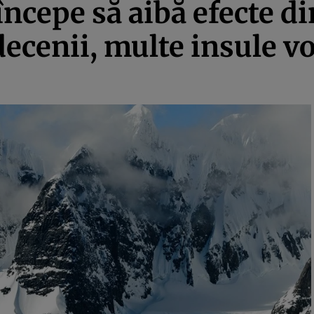
începe să aibă efecte di
 decenii, multe insule vo