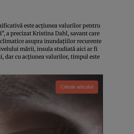
ificativă este acţiunea valurilor pentru
ă”, a precizat Kristina Dahl, savant care
 climatice asupra inundaţiilor recurente
velului mării, insula studiată aici ar fi
ui, dar cu acţiunea valurilor, timpul este
Citește articolul