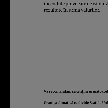
incendiile provocate de căldură
rezultate în urma valurilor.
Vă recomandăm să citiţi şi următoarele
Graniţa climatică ce divide Statele Un