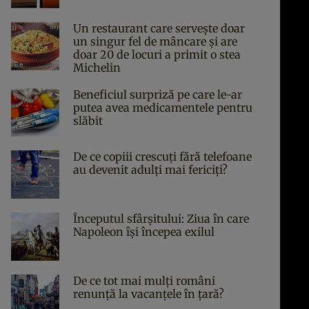
Un restaurant care servește doar
un singur fel de mâncare și are
doar 20 de locuri a primit o stea
Michelin
Beneficiul surpriză pe care le-ar
putea avea medicamentele pentru
slăbit
De ce copiii crescuți fără telefoane
au devenit adulți mai fericiți?
Începutul sfârşitului: Ziua în care
Napoleon îşi începea exilul
De ce tot mai mulți români
renunță la vacanțele în țară?