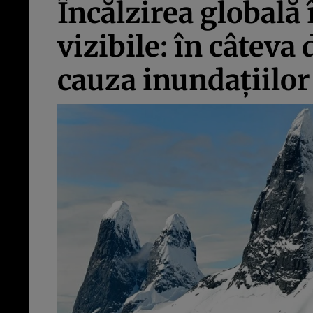
Încălzirea globală 
vizibile: în câteva
cauza inundaţiilor