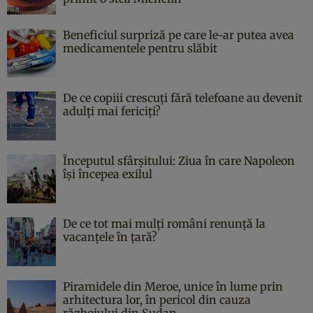
Beneficiul surpriză pe care le-ar putea avea
medicamentele pentru slăbit
De ce copiii crescuți fără telefoane au devenit
adulți mai fericiți?
Începutul sfârşitului: Ziua în care Napoleon
îşi începea exilul
De ce tot mai mulți români renunță la
vacanțele în țară?
Piramidele din Meroe, unice în lume prin
arhitectura lor, în pericol din cauza
războiului din Sudan