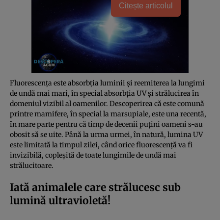
Citește articolul
Fluorescența este absorbția luminii și reemiterea la lungimi
de undă mai mari, în special absorbția UV și strălucirea în
domeniul vizibil al oamenilor. Descoperirea că este comună
printre mamifere, în special la marsupiale, este una recentă,
în mare parte pentru că timp de decenii puțini oameni s-au
obosit să se uite. Până la urma urmei, în natură, lumina UV
este limitată la timpul zilei, când orice fluorescență va fi
invizibilă, copleșită de toate lungimile de undă mai
strălucitoare.
Iată animalele care strălucesc sub
lumină ultravioletă!