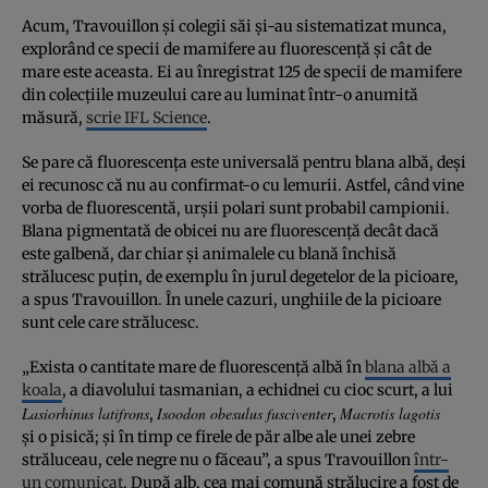
Acum, Travouillon și colegii săi și-au sistematizat munca,
explorând ce specii de mamifere au fluorescență și cât de
mare este aceasta. Ei au înregistrat 125 de specii de mamifere
din colecțiile muzeului care au luminat într-o anumită
măsură,
scrie IFL Science
.
Se pare că fluorescența este universală pentru blana albă, deși
ei recunosc că nu au confirmat-o cu lemurii. Astfel, când vine
vorba de fluorescentă, urșii polari sunt probabil campionii.
Blana pigmentată de obicei nu are fluorescență decât dacă
este galbenă, dar chiar și animalele cu blană închisă
strălucesc puțin, de exemplu în jurul degetelor de la picioare,
a spus Travouillon. În unele cazuri, unghiile de la picioare
sunt cele care strălucesc.
„Exista o cantitate mare de fluorescență albă în
blana albă a
koala
, a diavolului tasmanian, a echidnei cu cioc scurt, a lui
Lasiorhinus latifrons
Isoodon obesulus fusciventer
Macrotis lagotis
,
,
și o pisică; și în timp ce firele de păr albe ale unei zebre
străluceau, cele negre nu o făceau”, a spus Travouillon
într-
un comunicat
. După alb, cea mai comună strălucire a fost de