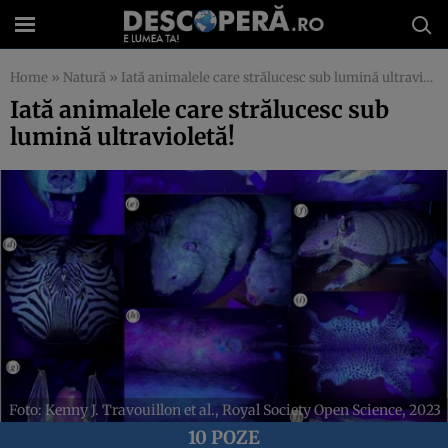
Home
»
Natură
»
Iată animalele care strălucesc sub lumină ultravioletă!
Iată animalele care strălucesc sub
lumină ultravioletă!
Foto: Kenny J. Travouillon et al., Royal Society Open Science, 2023
10 POZE