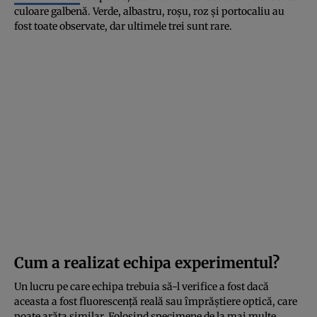
culoare galbenă. Verde, albastru, roșu, roz și portocaliu au
fost toate observate, dar ultimele trei sunt rare.
Cum a realizat echipa experimentul?
Un lucru pe care echipa trebuia să-l verifice a fost dacă
aceasta a fost fluorescență reală sau împrăștiere optică, care
poate arăta similar. Folosind specimene de la mai multe