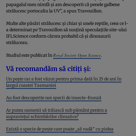
papagalul meu nimfă și am descoperit că penele galbene
strălucesc portocaliu la UV”, a spus Travouillon.
Multe alte păsări strălucesc și chiar și unele reptile, ceea ce l-
a determinat pe Travouillon să susțină speculațiile site-ului
IFLScience conform cărora probabil că și dinozaurii
străluceau.
Royal Society Open Science
Studiul este publicat în
.
Vă recomandăm să citiți și:
Un pește rar a fost văzut pentru prima dată în 25 de ani în
largul coastei Tasmaniei
Au fost descoperite noi specii de insecte-frunză
Ar putea oamenii să trăiască sub pământ pentru a
supraviețui schimbărilor climatice?
Există o specie de pește care poate „să vadă” cu pielea