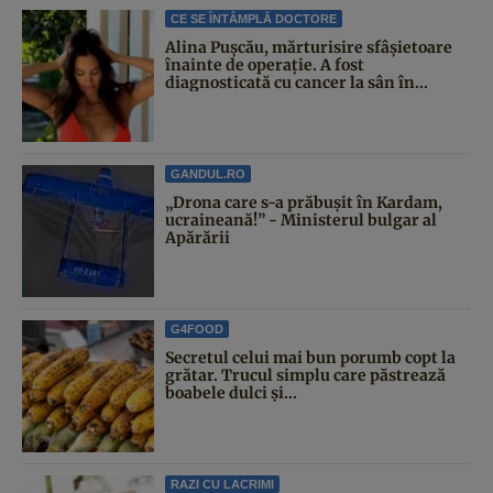
CE SE ÎNTÂMPLĂ DOCTORE
Alina Pușcău, mărturisire sfâșietoare
înainte de operație. A fost
diagnosticată cu cancer la sân în...
GANDUL.RO
„Drona care s-a prăbușit în Kardam,
ucraineană!” - Ministerul bulgar al
Apărării
G4FOOD
Secretul celui mai bun porumb copt la
grătar. Trucul simplu care păstrează
boabele dulci și...
RAZI CU LACRIMI