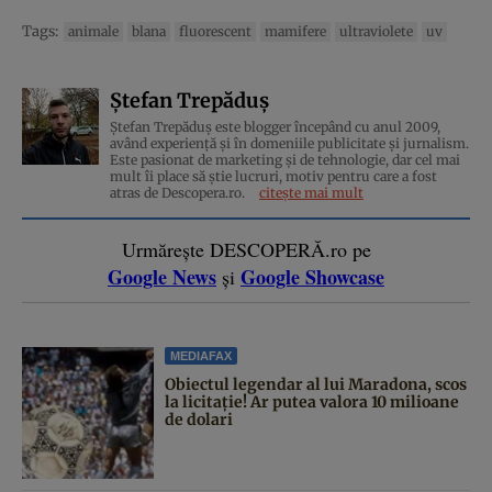
Tags:
animale
blana
fluorescent
mamifere
ultraviolete
uv
Ștefan Trepăduș
Ștefan Trepăduș este blogger începând cu anul 2009,
având experiență și în domeniile publicitate și jurnalism.
Este pasionat de marketing și de tehnologie, dar cel mai
mult îi place să știe lucruri, motiv pentru care a fost
atras de Descopera.ro.
citește mai mult
Urmărește DESCOPERĂ.ro pe
Google News
Google Showcase
și
MEDIAFAX
Obiectul legendar al lui Maradona, scos
la licitație! Ar putea valora 10 milioane
de dolari