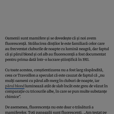
Oamenii sunt mamifere și se dovedește că și noi avem
fluorescență. Strălucirea dinților le este familiară celor care
au frecventat cluburile de noapte cu lumină neagră, dar faptul
că și părul blond și cel alb au fluorescență a fost documentat
pentru prima dată într-o lucrare științifică în 1911.
Cu toate acestea, conștientizarea nu a fost larg răspândită,
ceea ce Travoillon a speculat că este cauzat de faptul că „nu
mulți oameni cu părul alb merg în cluburi de noapte, iar
părul blond
luminează atât de slab încât este greu de văzut în
comparație cu tricourile albe, în care se pun multe substanțe
chimice”.
De asemenea, fluorescența nu este doar o trăsătură a
mamiferelor. Toți papagalii sunt fluorescenți. „Am testat pe