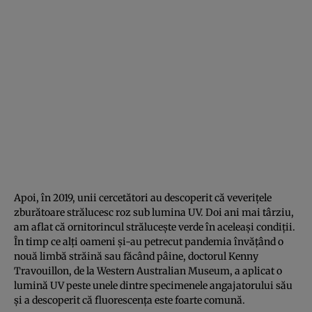
Apoi, în 2019, unii cercetători au descoperit că veverițele
zburătoare strălucesc roz sub lumina UV. Doi ani mai târziu,
am aflat că ornitorincul strălucește verde în aceleași condiții.
În timp ce alți oameni și-au petrecut pandemia învățând o
nouă limbă străină sau făcând pâine, doctorul Kenny
Travouillon, de la Western Australian Museum, a aplicat o
lumină UV peste unele dintre specimenele angajatorului său
și a descoperit că fluorescența este foarte comună.