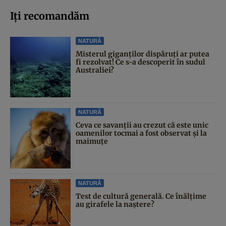
Iți recomandăm
NATURĂ
Misterul giganților dispăruți ar putea
fi rezolvat! Ce s-a descoperit în sudul
Australiei?
NATURĂ
Ceva ce savanții au crezut că este unic
oamenilor tocmai a fost observat și la
maimuțe
NATURĂ
Test de cultură generală. Ce înălțime
au girafele la naștere?