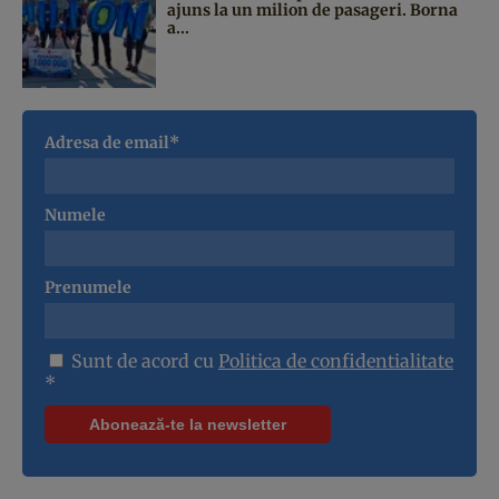
ajuns la un milion de pasageri. Borna
a...
Adresa de email*
Numele
Prenumele
Sunt de acord cu
Politica de confidentialitate
*