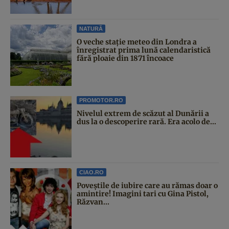
NATURĂ
O veche stație meteo din Londra a
înregistrat prima lună calendaristică
fără ploaie din 1871 încoace
PROMOTOR.RO
Nivelul extrem de scăzut al Dunării a
dus la o descoperire rară. Era acolo de...
CIAO.RO
Poveştile de iubire care au rămas doar o
amintire! Imagini tari cu Gina Pistol,
Răzvan...