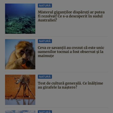
NATURĂ
Misterul giganților dispăruți ar putea
fi rezolvat! Ce s-a descoperit în sudul
Australiei?
NATURĂ
Ceva ce savanții au crezut că este unic
oamenilor tocmai a fost observat și la
maimuțe
NATURĂ
Test de cultură generală. Ce înălțime
au girafele la naștere?
NATURĂ