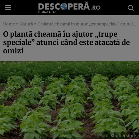
Home
»
Natură
»
O plantă cheamă în ajutor „trupe speciale” atunci când este atacată de omizi
O plantă cheamă în ajutor „trupe
speciale” atunci când este atacată de
omizi
Foto: Shutterstock