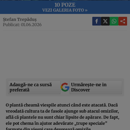
10 POZE
VEZI GALERIA FOTO »
Ștefan Trepăduș
Publicat: 01.06.2026
Adaugă-ne ca sursă
Urmărește-ne in
preferată
Discover
O plantă cheamă viespile atunci când este atacată. Dacă
vreodată cultura ta de fasole ajunge sub atacul omizilor,
află că plantele nu sunt chiar lipsite de apărare. De fapt,
ele pot chema în ajutor adevărate „trupe speciale”
formate din viespi care devorează omizile.