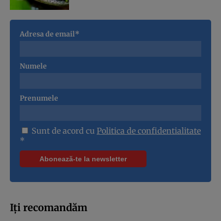
Adresa de email*
Numele
Prenumele
Sunt de acord cu
Politica de confidentialitate
*
Iți recomandăm