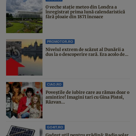
O veche stație meteo din Londra a
înregistrat prima lună calendaristică
fără ploaie din 1871 încoace
PROMOTOR.RO
Nivelul extrem de scăzut al Dunării a
dus la o descoperire rară. Era acolo de...
CIAO.RO
Poveştile de iubire care au rămas doar o
amintire! Imagini tari cu Gina Pistol,
Răzvan...
GO4IT.RO
Gadget util pentru grădină: Radio solar