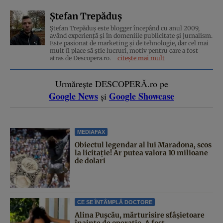
Ștefan Trepăduș
Ștefan Trepăduș este blogger începând cu anul 2009,
având experiență și în domeniile publicitate și jurnalism.
Este pasionat de marketing și de tehnologie, dar cel mai
mult îi place să știe lucruri, motiv pentru care a fost
atras de Descopera.ro.
citește mai mult
Urmărește DESCOPERĂ.ro pe
Google News
Google Showcase
și
MEDIAFAX
Obiectul legendar al lui Maradona, scos
la licitație! Ar putea valora 10 milioane
de dolari
CE SE ÎNTÂMPLĂ DOCTORE
Alina Pușcău, mărturisire sfâșietoare
înainte de operație. A fost