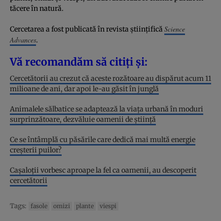
tăcere în natură.
Science
Cercetarea a fost publicată în revista științifică
Advances
.
Vă recomandăm să citiți și:
Cercetătorii au crezut că aceste rozătoare au dispărut acum 11
milioane de ani, dar apoi le-au găsit în junglă
Animalele sălbatice se adaptează la viața urbană în moduri
surprinzătoare, dezvăluie oamenii de știință
Ce se întâmplă cu păsările care dedică mai multă energie
creșterii puilor?
Cașaloții vorbesc aproape la fel ca oamenii, au descoperit
cercetătorii
Tags:
fasole
omizi
plante
viespi