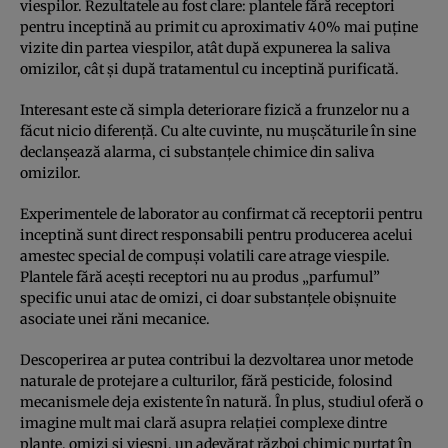
viespilor. Rezultatele au fost clare: plantele fără receptori
pentru inceptină au primit cu aproximativ 40% mai puține
vizite din partea viespilor, atât după expunerea la saliva
omizilor, cât și după tratamentul cu inceptină purificată.
Interesant este că simpla deteriorare fizică a frunzelor nu a
făcut nicio diferență. Cu alte cuvinte, nu mușcăturile în sine
declanșează alarma, ci substanțele chimice din saliva
omizilor.
Experimentele de laborator au confirmat că receptorii pentru
inceptină sunt direct responsabili pentru producerea acelui
amestec special de compuși volatili care atrage viespile.
Plantele fără acești receptori nu au produs „parfumul”
specific unui atac de omizi, ci doar substanțele obișnuite
asociate unei răni mecanice.
Descoperirea ar putea contribui la dezvoltarea unor metode
naturale de protejare a culturilor, fără pesticide, folosind
mecanismele deja existente în natură. În plus, studiul oferă o
imagine mult mai clară asupra relației complexe dintre
plante, omizi și viespi, un adevărat război chimic purtat în