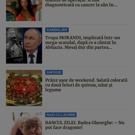
diagnosticată cu cancer la sân în...
GANDUL.RO
Trupa MORANDI, implicată într-un
mega-scandal, după ce a cântat în
Abhazia. Mesaj dur din partea...
G4FOOD
Prânz ușor de weekend. Salată colorată
cu două feluri de quinoa, năut și
legume
RAZI CU LACRIMI
BANCUL ZILEI. Badea Gheorghe: – Nu
pot face dragoste!