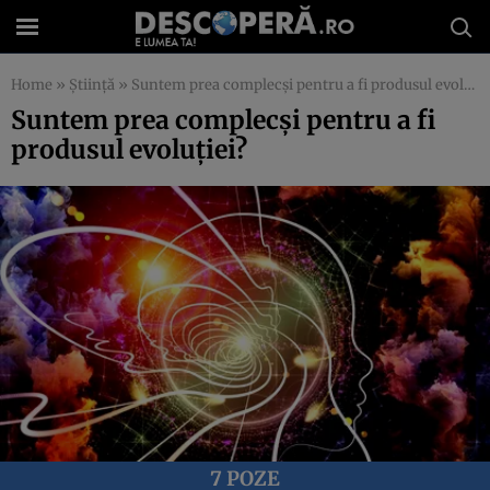
Home
»
Știință
»
Suntem prea complecşi pentru a fi produsul evoluţiei?
Suntem prea complecşi pentru a fi
produsul evoluţiei?
7 POZE