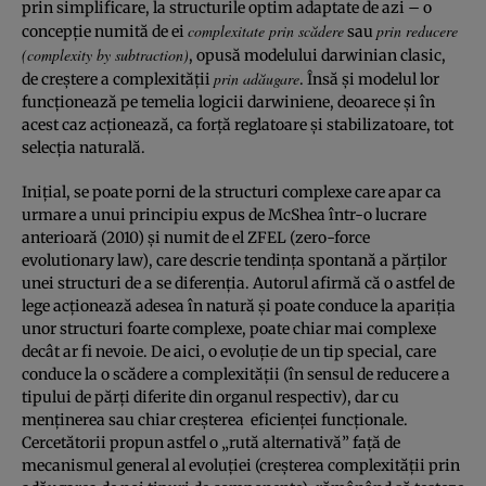
prin simplificare, la structurile optim adaptate de azi – o
complexitate prin scădere
prin reducere
concepţie numită de ei
sau
(complexity by subtraction)
, opusă modelului darwinian clasic,
prin adăugare
de creştere a complexităţii
. Însă şi modelul lor
funcţionează pe temelia logicii darwiniene, deoarece şi în
acest caz acţionează, ca forţă reglatoare şi stabilizatoare, tot
selecţia naturală.
Iniţial, se poate porni de la structuri complexe care apar ca
urmare a unui principiu expus de McShea într-o lucrare
anterioară (2010) şi numit de el ZFEL (zero-force
evolutionary law), care descrie tendinţa spontană a părţilor
unei structuri de a se diferenţia. Autorul afirmă că o astfel de
lege acţionează adesea în natură şi poate conduce la apariţia
unor structuri foarte complexe, poate chiar mai complexe
decât ar fi nevoie. De aici, o evoluţie de un tip special, care
conduce la o scădere a complexităţii (în sensul de reducere a
tipului de părţi diferite din organul respectiv), dar cu
menţinerea sau chiar creşterea eficienţei funcţionale.
Cercetătorii propun astfel o „rută alternativă” faţă de
mecanismul general al evoluţiei (creşterea complexităţii prin