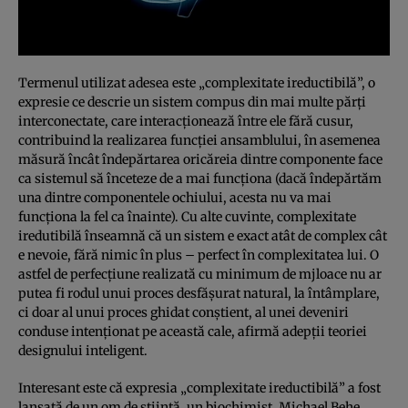
Termenul utilizat adesea este „complexitate ireductibilă”, o
expresie ce descrie un sistem compus din mai multe părţi
interconectate, care interacţionează între ele fără cusur,
contribuind la realizarea funcţiei ansamblului, în asemenea
măsură încât îndepărtarea oricăreia dintre componente face
ca sistemul să înceteze de a mai funcţiona (dacă îndepărtăm
una dintre componentele ochiului, acesta nu va mai
funcţiona la fel ca înainte). Cu alte cuvinte, complexitate
iredutibilă înseamnă că un sistem e exact atât de complex cât
e nevoie, fără nimic în plus – perfect în complexitatea lui. O
astfel de perfecţiune realizată cu minimum de mjloace nu ar
putea fi rodul unui proces desfăşurat natural, la întâmplare,
ci doar al unui proces ghidat conştient, al unei deveniri
conduse intenţionat pe această cale, afirmă adepţii teoriei
designului inteligent.
Interesant este că expresia „complexitate ireductibilă” a fost
lansată de un om de ştiinţă, un biochimist, Michael Behe,