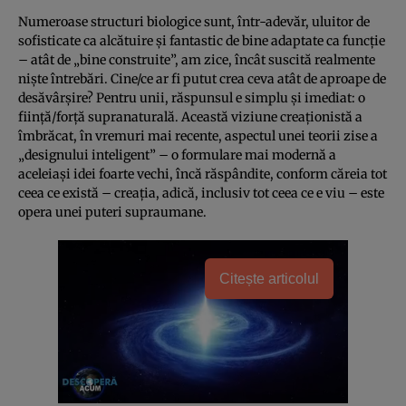
Numeroase structuri biologice sunt, într-adevăr, uluitor de
sofisticate ca alcătuire şi fantastic de bine adaptate ca funcţie
– atât de „bine construite”, am zice, încât suscită realmente
nişte întrebări. Cine/ce ar fi putut crea ceva atât de aproape de
desăvârşire? Pentru unii, răspunsul e simplu şi imediat: o
fiinţă/forţă supranaturală. Această viziune creaţionistă a
îmbrăcat, în vremuri mai recente, aspectul unei teorii zise a
„designului inteligent” – o formulare mai modernă a
aceleiaşi idei foarte vechi, încă răspândite, conform căreia tot
ceea ce există – creaţia, adică, inclusiv tot ceea ce e viu – este
opera unei puteri supraumane.
Citește articolul