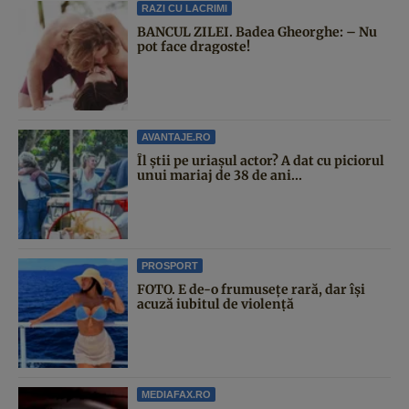
RAZI CU LACRIMI
BANCUL ZILEI. Badea Gheorghe: – Nu
pot face dragoste!
AVANTAJE.RO
Îl știi pe uriașul actor? A dat cu piciorul
unui mariaj de 38 de ani...
PROSPORT
FOTO. E de-o frumusețe rară, dar își
acuză iubitul de violență
MEDIAFAX.RO