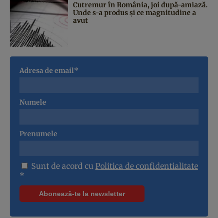
Cutremur în România, joi după-amiază.
Unde s-a produs și ce magnitudine a
avut
Adresa de email*
Numele
Prenumele
Sunt de acord cu
Politica de confidentialitate
*