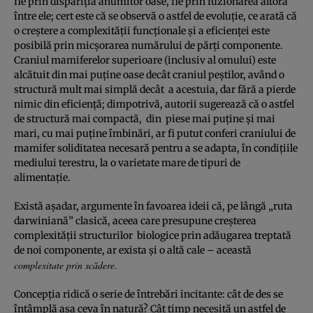
fie prin dispariţia anumitor oase, fie prin fuzionarea altora
între ele; cert este că se observă o astfel de evoluţie, ce arată că
o creştere a complexităţii funcţionale şi a eficienţei este
posibilă prin micşorarea numărului de părţi componente.
Craniul mamiferelor superioare (inclusiv al omului) este
alcătuit din mai puţine oase decât craniul peştilor, având o
structură mult mai simplă decât a acestuia, dar fără a pierde
nimic din eficienţă; dimpotrivă, autorii sugerează că o astfel
de structură mai compactă, din piese mai puţine şi mai
mari, cu mai puţine îmbinări, ar fi putut conferi craniului de
mamifer soliditatea necesară pentru a se adapta, în condiţiile
mediului terestru, la o varietate mare de tipuri de
alimentaţie.
Există aşadar, argumente în favoarea ideii că, pe lângă „ruta
darwiniană” clasică, aceea care presupune creşterea
complexităţii structurilor biologice prin adăugarea treptată
de noi componente, ar exista şi o altă cale – această
complexitate prin scădere.
Concepţia ridică o serie de întrebări incitante: cât de des se
întâmplă aşa ceva în natură? Cât timp necesită un astfel de