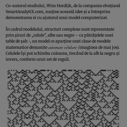
Co-autorul studiului, Wim Hordijk, de la compania elveţiană
SmartAnalytiX.com, susţine această idee şi a întreprins
demonstrarea ei cu ajutorul unui model computerizat.
În cadrul modelului, structuri complexe sunt reprezentate
prin şiruri de „celule”, albe sau negre – ca pătrăţelele unei
table de şah -, un model ce aparţine unei clase de modele
automate celulare (
matematice denumite
imaginea de mai jos).
Celulele îşi pot schimba culoarea, trecând de la alb la negru şi
invers, conform unui set de reguli.