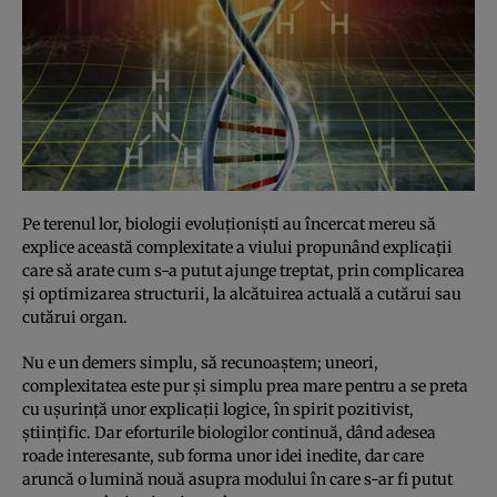
Pe terenul lor, biologii evoluţionişti au încercat mereu să
explice această complexitate a viului propunând explicaţii
care să arate cum s-a putut ajunge treptat, prin complicarea
şi optimizarea structurii, la alcătuirea actuală a cutărui sau
cutărui organ.
Nu e un demers simplu, să recunoaştem; uneori,
complexitatea este pur şi simplu prea mare pentru a se preta
cu uşurinţă unor explicaţii logice, în spirit pozitivist,
ştiinţific. Dar eforturile biologilor continuă, dând adesea
roade interesante, sub forma unor idei inedite, dar care
aruncă o lumină nouă asupra modului în care s-ar fi putut