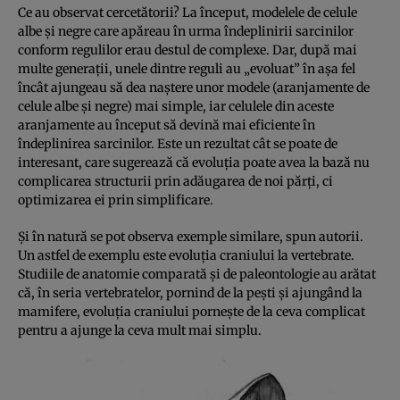
Ce au observat cercetătorii? La început, modelele de celule
albe şi negre care apăreau în urma îndeplinirii sarcinilor
conform regulilor erau destul de complexe. Dar, după mai
multe generaţii, unele dintre reguli au „evoluat” în aşa fel
încât ajungeau să dea naştere unor modele (aranjamente de
celule albe şi negre) mai simple, iar celulele din aceste
aranjamente au început să devină mai eficiente în
îndeplinirea sarcinilor. Este un rezultat cât se poate de
interesant, care sugerează că evoluţia poate avea la bază nu
complicarea structurii prin adăugarea de noi părţi, ci
optimizarea ei prin simplificare.
Şi în natură se pot observa exemple similare, spun autorii.
Un astfel de exemplu este evoluţia craniului la vertebrate.
Studiile de anatomie comparată şi de paleontologie au arătat
că, în seria vertebratelor, pornind de la peşti şi ajungând la
mamifere, evoluţia craniului porneşte de la ceva complicat
pentru a ajunge la ceva mult mai simplu.