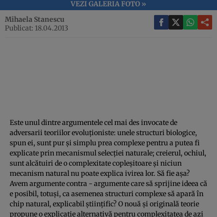
VEZI GALERIA FOTO »
Mihaela Stanescu
Publicat: 18.04.2013
Este unul dintre argumentele cel mai des invocate de
adversarii teoriilor evoluţioniste: unele structuri biologice,
spun ei, sunt pur şi simplu prea complexe pentru a putea fi
explicate prin mecanismul selecţiei naturale; creierul, ochiul,
sunt alcătuiri de o complexitate copleşitoare şi niciun
mecanism natural nu poate explica ivirea lor. Să fie aşa?
Avem argumente contra - argumente care să sprijine ideea că
e posibil, totuşi, ca asemenea structuri complexe să apară în
chip natural, explicabil ştiinţific? O nouă şi originală teorie
propune o explicaţie alternativă pentru complexitatea de azi