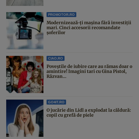
PROMOTOR.RO
Modernizează-ți mașina fără investiții
mari. Cinci accesorii recomandate
șoferilor
CIAO.RO
Poveştile de iubire care au rămas doar o
amintire! Imagini tari cu Gina Pistol,
Răzvan...
GO4IT.RO
O jucărie din Lidl a explodat la căldură:
copil cu grefă de piele