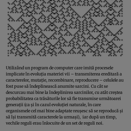
Utilizând un program de computer care imită procesele
implicate în evoluţia materiei vii – transmiterea ereditară a
caracterelor, mutaţie, recombinare, reproducere – celulele au
fost puse să îndeplinească anumite sarcini. Cu cât se
descurcau mai bine la îndeplinirea sarcinilor, cu atât creştea
probabilitatea ca trăsăturile lor să fie transmise următoarei
generaţii (ca şi în cazul evoluţiei naturale, în care
organismele cel mai bine adaptate reuşesc să se reproducă şi
să îşi transmită caracterele la urmaşi), iar după un timp,
vechile reguli erau înlocuite de un set de reguli noi.