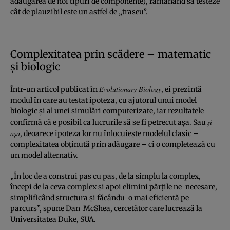
adăugarea de noi tipuri de componente), rămânând să testeze
cât de plauzibil este un astfel de „traseu”.
Complexitatea prin scădere – matematic
şi biologic
Evolutionary Biology
Într-un articol publicat în
, ei prezintă
modul în care au testat ipoteza, cu ajutorul unui model
biologic şi al unei simulări computerizate, iar rezultatele
şi
confirmă că e posibil ca lucrurile să se fi petrecut aşa. Sau
aşa
, deoarece ipoteza lor nu înlocuieşte modelul clasic –
complexitatea obţinută prin adăugare – ci o completează cu
un model alternativ.
„În loc de a construi pas cu pas, de la simplu la complex,
începi de la ceva complex şi apoi elimini părţile ne-necesare,
simplificând structura şi făcându-o mai eficientă pe
parcurs”, spune Dan McShea, cercetător care lucrează la
Universitatea Duke, SUA.