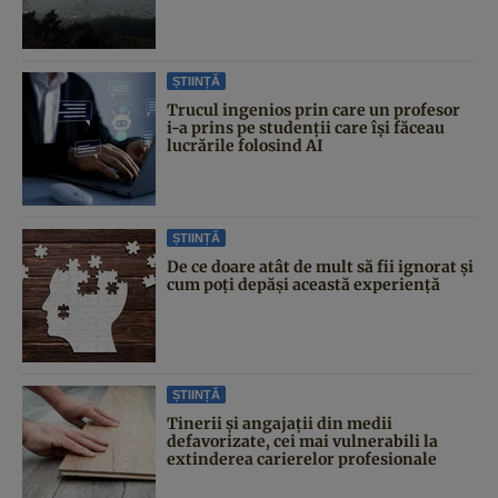
ȘTIINȚĂ
Trucul ingenios prin care un profesor
i-a prins pe studenții care își făceau
lucrările folosind AI
ȘTIINȚĂ
De ce doare atât de mult să fii ignorat și
cum poți depăși această experiență
ȘTIINȚĂ
Tinerii și angajații din medii
defavorizate, cei mai vulnerabili la
extinderea carierelor profesionale