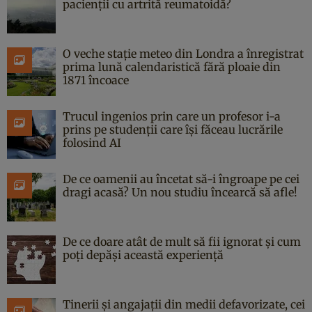
pacienții cu artrită reumatoidă?
O veche stație meteo din Londra a înregistrat
prima lună calendaristică fără ploaie din
1871 încoace
Trucul ingenios prin care un profesor i-a
prins pe studenții care își făceau lucrările
folosind AI
De ce oamenii au încetat să-i îngroape pe cei
dragi acasă? Un nou studiu încearcă să afle!
De ce doare atât de mult să fii ignorat și cum
poți depăși această experiență
Tinerii și angajații din medii defavorizate, cei