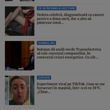
CE SE ÎNTÂMPLĂ DOCTORE
Vedeta celebră, diagnosticată cu cancer
pentru a doua oară, dar a ales să
păstreze totul...
GANDUL.RO
Bolojan dă undă verde Transelectrica
să taie curentul companiilor, în
contextul crizei energetice. Cu cât...
G4FOOD
Experiment viral pe TikTok. Cum se coc
fursecuri în mașină, într-o zi cu 38°C.
„Chiar...