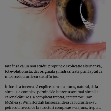
Iată însă că un nou studiu propune o explicaţie alternativă,
tot evoluţionistă, dar originală şi îndrăzneaţă prin faptul că
întoarce lucrurile cu susul în jos.
În loc de a încerca să explice cum s-a ajuns, natural, de la
simplu la complex, pornind de la precursori mai simpli a
căror alcătuire s-a complicat treptat, cercetătorii Dan
McShea şi Wim Hordijk lansează ideea că lucrurile s-au
petrecut invers: de la structuri complexe s-a ajuns, treptat,