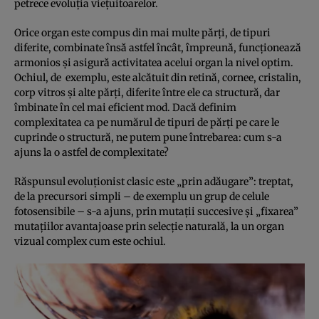
petrece evoluţia vieţuitoarelor.
Orice organ este compus din mai multe părţi, de tipuri
diferite, combinate însă astfel încât, împreună, funcţionează
armonios şi asigură activitatea acelui organ la nivel optim.
Ochiul, de exemplu, este alcătuit din retină, cornee, cristalin,
corp vitros şi alte părţi, diferite între ele ca structură, dar
îmbinate în cel mai eficient mod. Dacă definim
complexitatea ca pe numărul de tipuri de părţi pe care le
cuprinde o structură, ne putem pune întrebarea: cum s-a
ajuns la o astfel de complexitate?
Răspunsul evoluţionist clasic este „prin adăugare”: treptat,
de la precursori simpli – de exemplu un grup de celule
fotosensibile – s-a ajuns, prin mutaţii succesive şi „fixarea”
mutaţiilor avantajoase prin selecţie naturală, la un organ
vizual complex cum este ochiul.