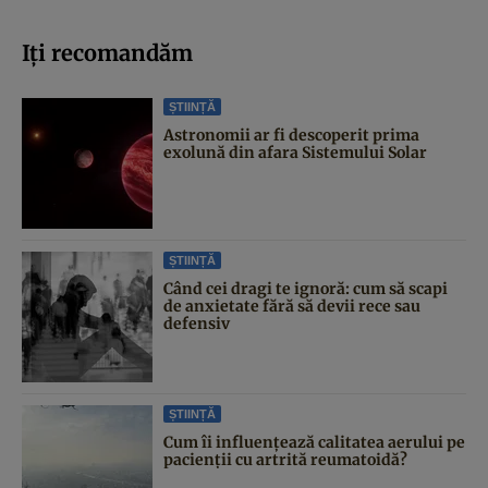
Iți recomandăm
ȘTIINȚĂ
Astronomii ar fi descoperit prima
exolună din afara Sistemului Solar
ȘTIINȚĂ
Când cei dragi te ignoră: cum să scapi
de anxietate fără să devii rece sau
defensiv
ȘTIINȚĂ
Cum îi influențează calitatea aerului pe
pacienții cu artrită reumatoidă?