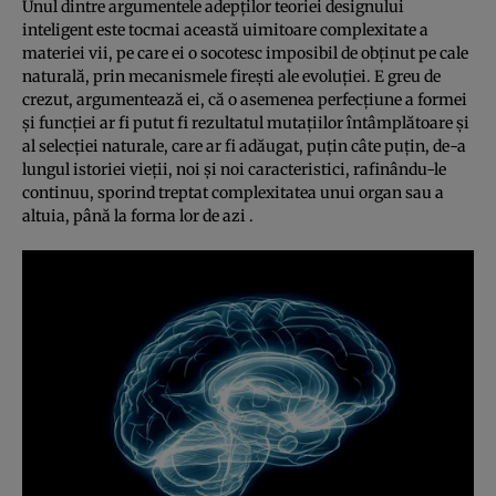
Unul dintre argumentele adepţilor teoriei designului
inteligent este tocmai această uimitoare complexitate a
materiei vii, pe care ei o socotesc imposibil de obţinut pe cale
naturală, prin mecanismele fireşti ale evoluţiei. E greu de
crezut, argumentează ei, că o asemenea perfecţiune a formei
şi funcţiei ar fi putut fi rezultatul mutaţiilor întâmplătoare şi
al selecţiei naturale, care ar fi adăugat, puţin câte puţin, de-a
lungul istoriei vieţii, noi şi noi caracteristici, rafinându-le
continuu, sporind treptat complexitatea unui organ sau a
altuia, până la forma lor de azi .