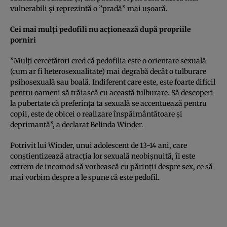
vulnerabili şi reprezintă o ”pradă” mai uşoară.
Cei mai mulţi pedofili nu acţionează după propriile
porniri
”Mulţi cercetători cred că pedofilia este o orientare sexuală
(cum ar fi heterosexualitate) mai degrabă decât o tulburare
psihosexuală sau boală. Indiferent care este, este foarte dificil
pentru oameni să trăiască cu această tulburare. Să descoperi
la pubertate că preferinţa ta sexuală se accentuează pentru
copii, este de obicei o realizare înspăimântătoare şi
deprimantă”, a declarat Belinda Winder.
Potrivit lui Winder, unui adolescent de 13-14 ani, care
conştientizează atracţia lor sexuală neobişnuită, îi este
extrem de incomod să vorbească cu părinţii despre sex, ce să
mai vorbim despre a le spune că este pedofil.