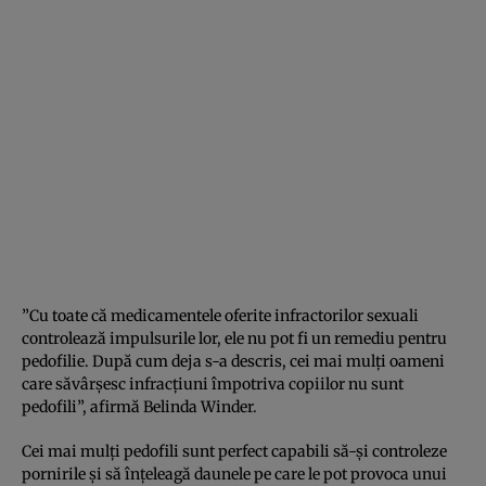
”Cu toate că medicamentele oferite infractorilor sexuali
controlează impulsurile lor, ele nu pot fi un remediu pentru
pedofilie. După cum deja s-a descris, cei mai mulţi oameni
care săvârşesc infracţiuni împotriva copiilor nu sunt
pedofili”, afirmă Belinda Winder.
Cei mai mulţi pedofili sunt perfect capabili să-şi controleze
pornirile şi să înţeleagă daunele pe care le pot provoca unui