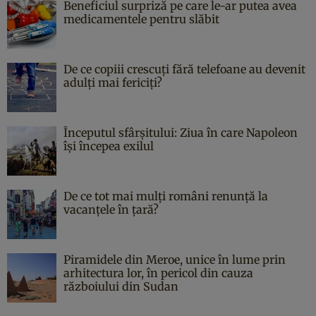
Beneficiul surpriză pe care le-ar putea avea
medicamentele pentru slăbit
De ce copiii crescuți fără telefoane au devenit
adulți mai fericiți?
Începutul sfârşitului: Ziua în care Napoleon
îşi începea exilul
De ce tot mai mulți români renunță la
vacanțele în țară?
Piramidele din Meroe, unice în lume prin
arhitectura lor, în pericol din cauza
războiului din Sudan