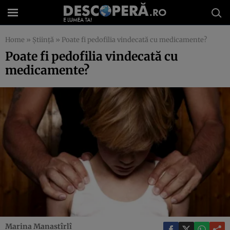
Home
»
Știință
»
Poate fi pedofilia vindecată cu medicamente?
Poate fi pedofilia vindecată cu
medicamente?
Marina Manastîrlî