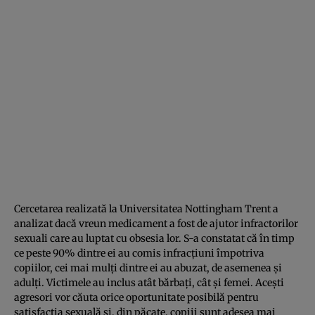
Cercetarea realizată la Universitatea Nottingham Trent a
analizat dacă vreun medicament a fost de ajutor infractorilor
sexuali care au luptat cu obsesia lor. S-a constatat că în timp
ce peste 90% dintre ei au comis infracţiuni împotriva
copiilor, cei mai mulţi dintre ei au abuzat, de asemenea şi
adulţi. Victimele au inclus atât bărbaţi, cât şi femei. Aceşti
agresori vor căuta orice oportunitate posibilă pentru
satisfacţia sexuală şi, din păcate, copiii sunt adesea mai