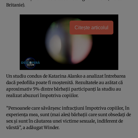
Britanie).
Citește articolul
Un studiu condus de Katarina Alanko a analizat întrebarea
dacă pedofilia poate fi moştenită. Rezultatele au arătat că
aproximativ 5% dintre bărbaţii participanţi la studiu au
realizat abuzuri împotriva copiilor.
”Persoanele care săvârşesc infracţiuni împotriva copiilor, în
experienţa mea, sunt (mai ales) bărbaţii care sunt obsedaţi de
sex şi sunt în căutarea unei victime sexuale, indiferent de
vârstă”, a adăugat Winder.