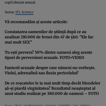
copil abuzat sexual.
Sursa:
IFL Science
Vă recomandăm şi aceste articole:
Constatarea oamenilor de ştiinţă după ce au
analizat 210.000 de femei din 47 de ţări: ”Ele fac
mai mult SEX”
Tu eşti pervers? 50% dintre oameni aleg aceste
tipuri de perversiuni sexuale. FOTO+VIDEO
Fantezii sexuale despre care nimeni nu vorbeşte.
Violul, adrenalină sau iluzia pericolului?
De ce roşcatelor le ia mai mult timp decât blondelor
şă-şi piardă virginitatea? Rezultatul neaşteptat al
unui studiu realizat pe 380.000 de oameni – FOTO
Tags:
abuz
medicamente
oameni
pedofilie
sex
stiinta