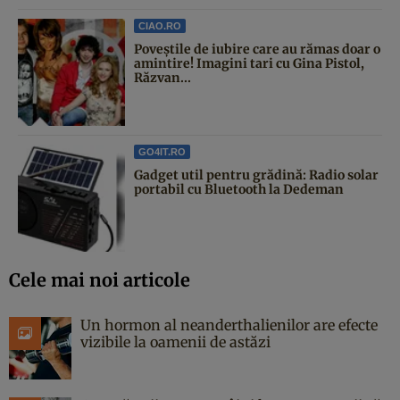
CIAO.RO
Poveştile de iubire care au rămas doar o
amintire! Imagini tari cu Gina Pistol,
Răzvan...
GO4IT.RO
Gadget util pentru grădină: Radio solar
portabil cu Bluetooth la Dedeman
Cele mai noi articole
Un hormon al neanderthalienilor are efecte
vizibile la oamenii de astăzi