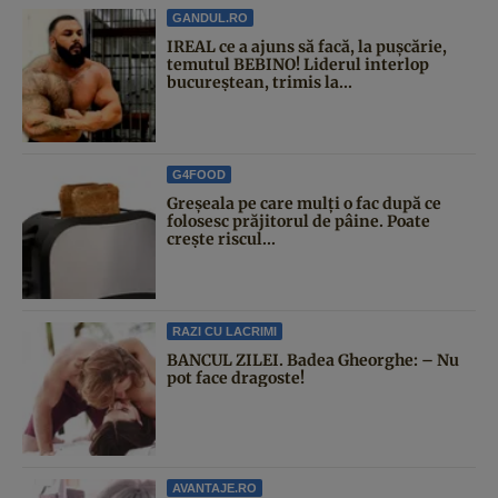
GANDUL.RO
IREAL ce a ajuns să facă, la pușcărie,
temutul BEBINO! Liderul interlop
bucureștean, trimis la...
G4FOOD
Greșeala pe care mulți o fac după ce
folosesc prăjitorul de pâine. Poate
crește riscul...
RAZI CU LACRIMI
BANCUL ZILEI. Badea Gheorghe: – Nu
pot face dragoste!
AVANTAJE.RO