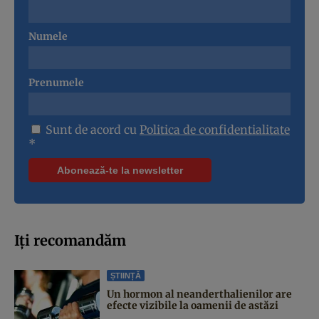
Numele
Prenumele
Sunt de acord cu
Politica de confidentialitate
*
Iți recomandăm
ȘTIINȚĂ
Un hormon al neanderthalienilor are
efecte vizibile la oamenii de astăzi