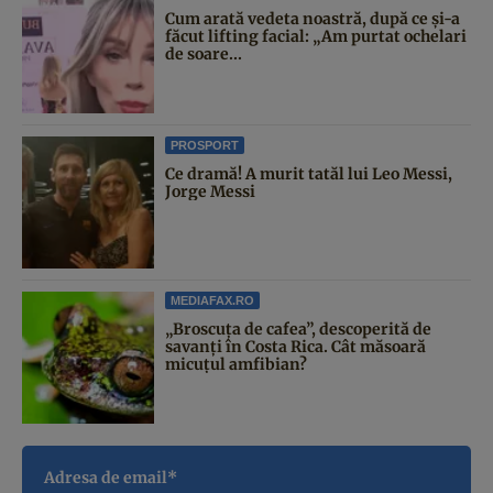
Cum arată vedeta noastră, după ce și-a
făcut lifting facial: „Am purtat ochelari
de soare...
PROSPORT
Ce dramă! A murit tatăl lui Leo Messi,
Jorge Messi
MEDIAFAX.RO
„Broscuța de cafea”, descoperită de
savanți în Costa Rica. Cât măsoară
micuțul amfibian?
Adresa de email*