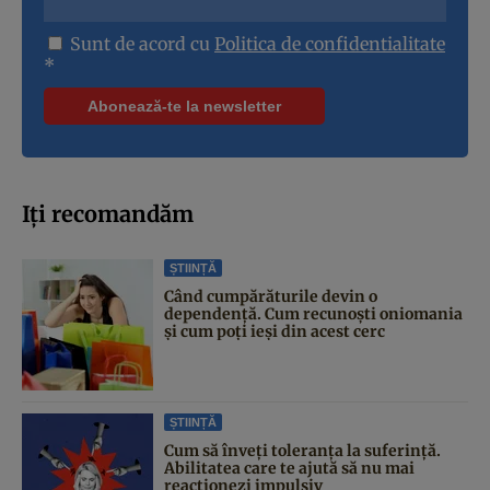
Sunt de acord cu
Politica de confidentialitate
*
Iți recomandăm
ȘTIINȚĂ
Când cumpărăturile devin o
dependență. Cum recunoști oniomania
și cum poți ieși din acest cerc
ȘTIINȚĂ
Cum să înveți toleranța la suferință.
Abilitatea care te ajută să nu mai
reacționezi impulsiv