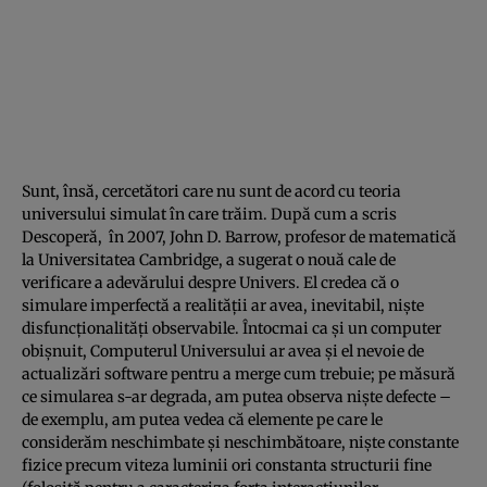
Sunt, însă, cercetători care nu sunt de acord cu teoria
universului simulat în care trăim. După cum a scris
Descoperă
, în 2007, John D. Barrow, profesor de matematică
la Universitatea Cambridge, a sugerat o nouă cale de
verificare a adevărului despre Univers. El credea că o
simulare imperfectă a realităţii ar avea, inevitabil, nişte
disfuncţionalităţi observabile. Întocmai ca şi un computer
obişnuit, Computerul Universului ar avea şi el nevoie de
actualizări software pentru a merge cum trebuie; pe măsură
ce simularea s-ar degrada, am putea observa nişte defecte –
de exemplu, am putea vedea că elemente pe care le
considerăm neschimbate şi neschimbătoare, nişte constante
fizice precum viteza luminii ori constanta structurii fine