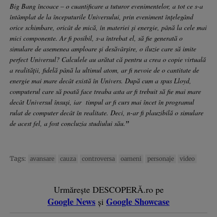
Big Bang încoace – o cuantificare a tuturor evenimentelor, a tot ce s-a
întâmplat de la începuturile Universului, prin eveniment înţelegând
orice schimbare, oricât de mică, în materiei şi energie, până la cele mai
mici componente. Ar fi posibil, s-a întrebat el, să fie generată o
simulare de asemenea amploare şi desăvârşire, o iluzie care să imite
perfect Universul? Calculele au arătat că pentru a crea o copie virtuală
a realităţii, fidelă până la ultimul atom, ar fi nevoie de o cantitate de
energie mai mare decât există în Univers. După cum a spus Lloyd,
computerul care să poată face treaba asta ar fi trebuit să fie mai mare
decât Universul însuşi, iar timpul ar fi curs mai încet în programul
rulat de computer decât în realitate. Deci, n-ar fi plauzibilă o simulare
de acest fel, a fost concluzia studiului său.
”
Tags:
avansare
cauza
controversa
oameni
personaje
video
Urmărește DESCOPERĂ.ro pe
Google News
Google Showcase
și