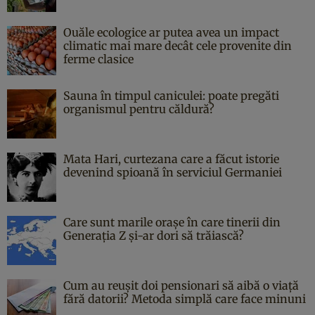
Ouăle ecologice ar putea avea un impact
climatic mai mare decât cele provenite din
ferme clasice
Sauna în timpul caniculei: poate pregăti
organismul pentru căldură?
Mata Hari, curtezana care a făcut istorie
devenind spioană în serviciul Germaniei
Care sunt marile orașe în care tinerii din
Generația Z și-ar dori să trăiască?
Cum au reușit doi pensionari să aibă o viață
fără datorii? Metoda simplă care face minuni