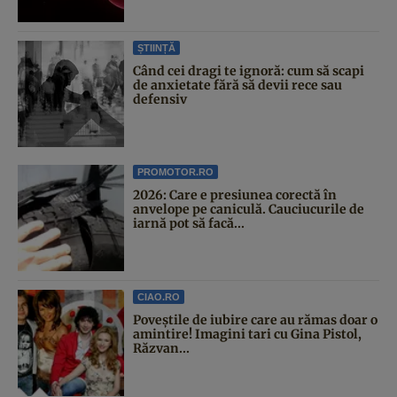
ȘTIINȚĂ
Când cei dragi te ignoră: cum să scapi
de anxietate fără să devii rece sau
defensiv
PROMOTOR.RO
2026: Care e presiunea corectă în
anvelope pe caniculă. Cauciucurile de
iarnă pot să facă...
CIAO.RO
Poveştile de iubire care au rămas doar o
amintire! Imagini tari cu Gina Pistol,
Răzvan...