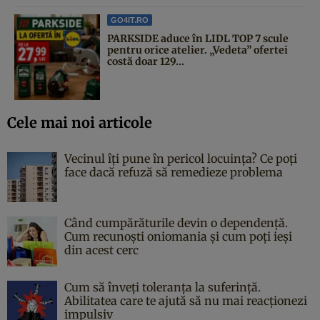
GO4IT.RO
PARKSIDE aduce în LIDL TOP 7 scule
pentru orice atelier. „Vedeta” ofertei
costă doar 129...
Cele mai noi articole
Vecinul îți pune în pericol locuința? Ce poți
face dacă refuză să remedieze problema
Când cumpărăturile devin o dependență.
Cum recunoști oniomania și cum poți ieși
din acest cerc
Cum să înveți toleranța la suferință.
Abilitatea care te ajută să nu mai reacționezi
impulsiv