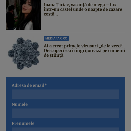
Ioana Țiriac, vacanță de mega – lux
într-un castel unde o noapte de cazare
costă...
MEDIAFAX.RO
AI a creat primele virusuri „de la zero”.
Descoperirea îi îngrijorează pe oamenii
de știință
Adresa de email*
Numele
Prenumele