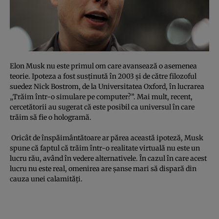
Elon Musk nu este primul om care avansează o asemenea
teorie. Ipoteza a fost susţinută în 2003 şi de către filozoful
suedez Nick Bostrom, de la Universitatea Oxford, în lucrarea
„Trăim într-o simulare pe computer?”. Mai mult, recent,
cercetătorii au sugerat că este posibil ca universul în care
trăim să fie o hologramă.
Oricât de înspăimântătoare ar părea această ipoteză, Musk
spune că faptul că trăim într-o realitate virtuală nu este un
lucru rău, având în vedere alternativele. În cazul în care acest
lucru nu este real, omenirea are şanse mari să dispară din
cauza unei calamităţi.