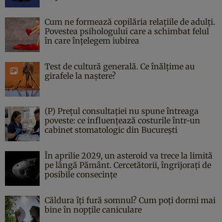
Cum ne formează copilăria relațiile de adulți.
Povestea psihologului care a schimbat felul
în care înțelegem iubirea
Test de cultură generală. Ce înălțime au
girafele la naștere?
(P) Prețul consultației nu spune întreaga
poveste: ce influențează costurile într-un
cabinet stomatologic din București
În aprilie 2029, un asteroid va trece la limită
pe lângă Pământ. Cercetătorii, îngrijorați de
posibile consecințe
Căldura îți fură somnul? Cum poți dormi mai
bine în nopțile caniculare