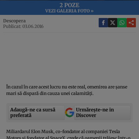
2 POZE
VEZI GALERIA FOTO »
Descopera
Publicat: 03.06.2016
În cazul în care acest lucru nu este real, omenirea are şanse
mari să dispară din cauza unei calamităţi.
Adaugă-ne ca sursă
Urmărește-ne in
preferată
Discover
Miliardarul Elon Musk, co-fondator al companiei Tesla
Motors şi fondator al SpaceX, crede că oamenii trăiesc într-o