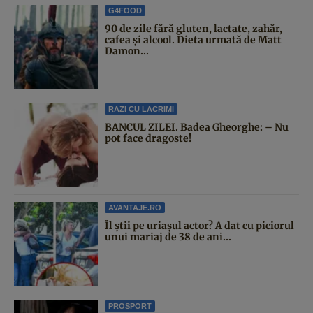
G4FOOD
90 de zile fără gluten, lactate, zahăr,
cafea și alcool. Dieta urmată de Matt
Damon...
RAZI CU LACRIMI
BANCUL ZILEI. Badea Gheorghe: – Nu
pot face dragoste!
AVANTAJE.RO
Îl știi pe uriașul actor? A dat cu piciorul
unui mariaj de 38 de ani...
PROSPORT