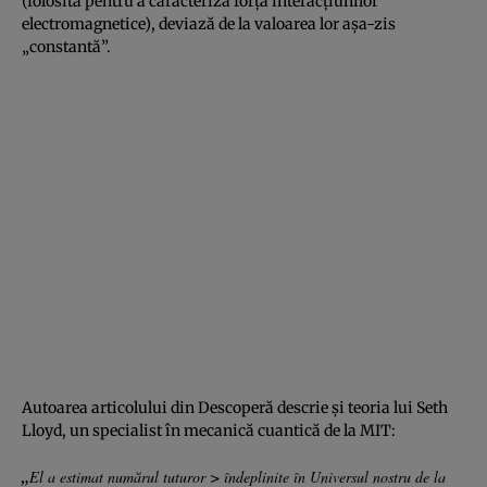
(folosită pentru a caracteriza forţa interacţiunilor
electromagnetice), deviază de la valoarea lor aşa-zis
„constantă”.
Autoarea articolului din Descoperă descrie şi teoria lui Seth
Lloyd, un specialist în mecanică cuantică de la MIT:
„
El a estimat numărul tuturor > îndeplinite în Universul nostru de la