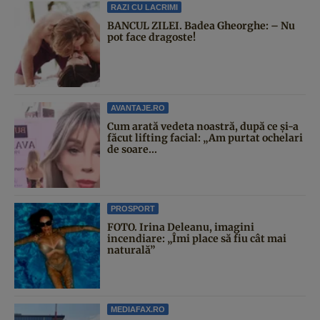
RAZI CU LACRIMI
BANCUL ZILEI. Badea Gheorghe: – Nu
pot face dragoste!
AVANTAJE.RO
Cum arată vedeta noastră, după ce și-a
făcut lifting facial: „Am purtat ochelari
de soare...
PROSPORT
FOTO. Irina Deleanu, imagini
incendiare: „Îmi place să fiu cât mai
naturală”
MEDIAFAX.RO