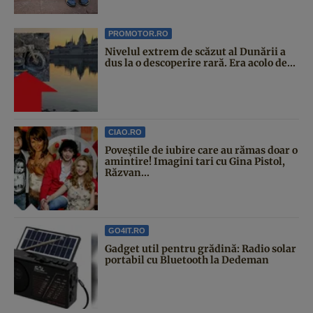
PROMOTOR.RO
Nivelul extrem de scăzut al Dunării a
dus la o descoperire rară. Era acolo de...
CIAO.RO
Poveştile de iubire care au rămas doar o
amintire! Imagini tari cu Gina Pistol,
Răzvan...
GO4IT.RO
Gadget util pentru grădină: Radio solar
portabil cu Bluetooth la Dedeman