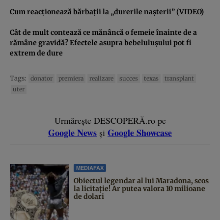
Cum reacţionează bărbaţii la „durerile naşterii” (VIDEO)
Cât de mult contează ce mănâncă o femeie înainte de a
rămâne gravidă? Efectele asupra bebeluluşului pot fi
extrem de dure
Tags:
donator
premiera
realizare
succes
texas
transplant
uter
Urmărește DESCOPERĂ.ro pe
Google News
Google Showcase
și
MEDIAFAX
Obiectul legendar al lui Maradona, scos
la licitație! Ar putea valora 10 milioane
de dolari