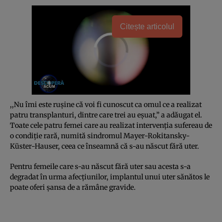
Citește articolul
,,Nu îmi este ruşine că voi fi cunoscut ca omul ce a realizat
patru transplanturi, dintre care trei au eşuat,” a adăugat el.
Toate cele patru femei care au realizat intervenţia sufereau de
o condiţie rară, numită sindromul Mayer-Rokitansky-
Küster-Hauser, ceea ce înseamnă că s-au născut fără uter.
Pentru femeile care s-au născut fără uter sau acesta s-a
degradat în urma afecţiunilor, implantul unui uter sănătos le
poate oferi şansa de a rămâne gravide.