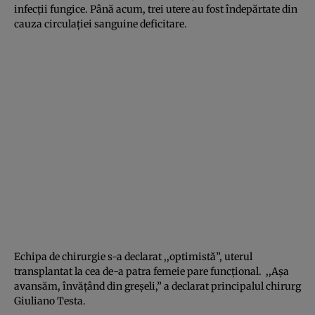
infecţii fungice. Până acum, trei utere au fost îndepărtate din
cauza circulaţiei sanguine deficitare.
Echipa de chirurgie s-a declarat ,,optimistă”, uterul
transplantat la cea de-a patra femeie pare funcţional. ,,Aşa
avansăm, învăţând din greşeli,” a declarat principalul chirurg
Giuliano Testa.