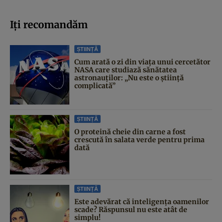
Iți recomandăm
ȘTIINȚĂ
Cum arată o zi din viața unui cercetător
NASA care studiază sănătatea
astronauților: „Nu este o știință
complicată”
ȘTIINȚĂ
O proteină cheie din carne a fost
crescută în salata verde pentru prima
dată
ȘTIINȚĂ
Este adevărat că inteligența oamenilor
scade? Răspunsul nu este atât de
simplu!