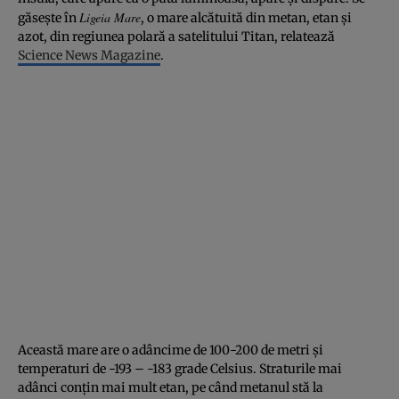
Ligeia Mare
găseşte în
, o mare alcătuită din metan, etan şi
azot, din regiunea polară a satelitului Titan, relatează
Science News Magazine
.
Această mare are o adâncime de 100-200 de metri şi
temperaturi de -193 – -183 grade Celsius. Straturile mai
adânci conţin mai mult etan, pe când metanul stă la