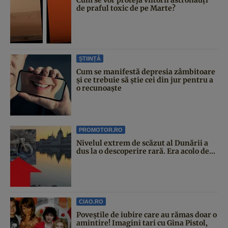
de praful toxic de pe Marte?
ȘTIINȚĂ
Cum se manifestă depresia zâmbitoare
și ce trebuie să știe cei din jur pentru a
o recunoaște
PROMOTOR.RO
Nivelul extrem de scăzut al Dunării a
dus la o descoperire rară. Era acolo de...
CIAO.RO
Poveştile de iubire care au rămas doar o
amintire! Imagini tari cu Gina Pistol,