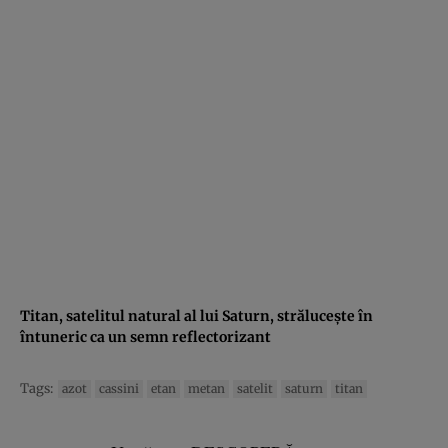
Titan, satelitul natural al lui Saturn, străluceşte în
întuneric ca un semn reflectorizant
Tags:
azot
cassini
etan
metan
satelit
saturn
titan