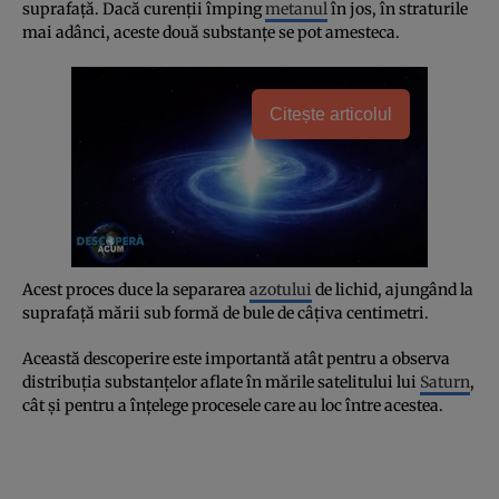
suprafaţă. Dacă curenţii împing
metanul
în jos, în straturile
mai adânci, aceste două substanţe se pot amesteca.
Citește articolul
Acest proces duce la separarea
azotului
de lichid, ajungând la
suprafaţă mării sub formă de bule de câţiva centimetri.
Această descoperire este importantă atât pentru a observa
distribuţia substanţelor aflate în mările satelitului lui
Saturn
,
cât şi pentru a înţelege procesele care au loc între acestea.