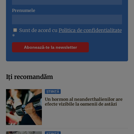
Prenumele
Sunt de acord cu
Politica de confidentialitate
*
Iți recomandăm
ȘTIINȚĂ
Un hormon al neanderthalienilor are
efecte vizibile la oamenii de astăzi
ȘTIINȚĂ