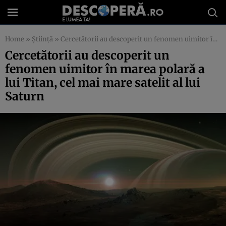
Home
»
Știință
»
Cercetătorii au descoperit un fenomen uimitor în marea polară a lui Titan, cel mai mare satelit al lui Saturn
Cercetătorii au descoperit un
fenomen uimitor în marea polară a
lui Titan, cel mai mare satelit al lui
Saturn