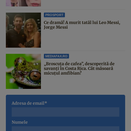
PROSPORT
Ce dramă! A murit tatăl lui Leo Messi,
Jorge Messi
MEDIAFAX.RO
„Broscuța de cafea”, descoperită de
savanți în Costa Rica. Cât măsoară
micuțul amfibian?
Adresa de email*
Numele