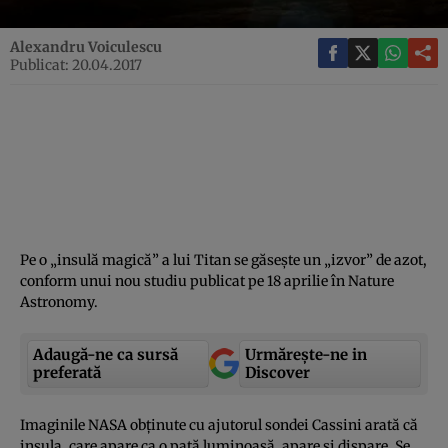
Alexandru Voiculescu
Publicat: 20.04.2017
Pe o „insulă magică” a lui Titan se găseşte un „izvor” de azot,
conform unui nou studiu publicat pe 18 aprilie în Nature
Astronomy.
Adaugă-ne ca sursă
Urmărește-ne in
preferată
Discover
Imaginile NASA obţinute cu ajutorul sondei Cassini arată că
insula, care apare ca o pată luminoasă, apare şi dispare. Se