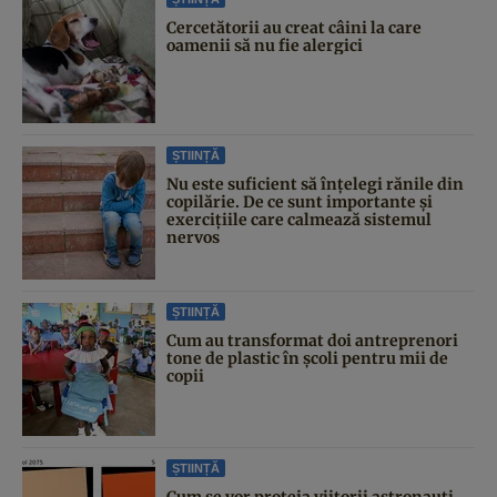
Cercetătorii au creat câini la care
oamenii să nu fie alergici
ȘTIINȚĂ
Nu este suficient să înțelegi rănile din
copilărie. De ce sunt importante și
exercițiile care calmează sistemul
nervos
ȘTIINȚĂ
Cum au transformat doi antreprenori
tone de plastic în școli pentru mii de
copii
ȘTIINȚĂ
Cum se vor proteja viitorii astronauți