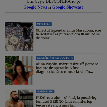
Urmărește DESCOPERĂ.ro pe
Google News
Google Showcase
și
MEDIAFAX
Obiectul legendar al lui Maradona, scos
la licitație! Ar putea valora 10 milioane
de dolari
CE SE ÎNTÂMPLĂ DOCTORE
Alina Pușcău, mărturisire sfâșietoare
înainte de operație. A fost
diagnosticată cu cancer la sân în...
GANDUL.RO
IREAL ce a ajuns să facă, la pușcărie,
temutul BEBINO! Liderul interlop
bucureștean, trimis la...